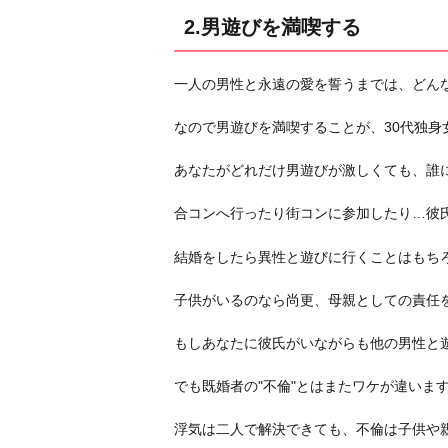
ン
2.男遊びを満喫する
に
な
一人の男性と永遠の愛を誓うまでは、どん
る
4.
なので男遊びを満喫することが、30代独身
一
人
あなたがどれだけ男遊びが激しくても、誰
旅
合コンへ行ったり街コンに参加したり…彼
に
行
結婚をしたら異性と遊びに行くことはもち
く
5.
子供がいるのなら尚更、母親としての責任
夜
もしあなたに彼氏がいながらも他の男性と
遊
び
でも既婚者の"不倫"とはまたワケが違いま
す
る
浮気は二人で解決できても、不倫は子供や
お