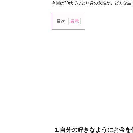
今回は30代でひとり身の女性が、どんな生
目次
1.
自
分
の
好
き
な
よ
う
に
お
金
を
使
1.自分の好きなようにお金を