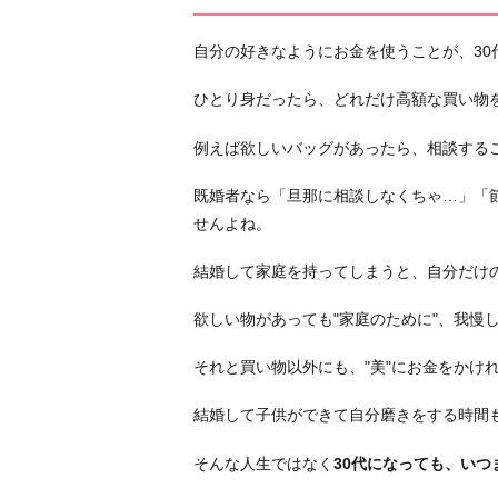
う
2.
自分の好きなようにお金を使うことが、30
男
遊
ひとり身だったら、どれだけ高額な買い物
び
を
例えば欲しいバッグがあったら、相談する
満
既婚者なら「旦那に相談しなくちゃ…」「
喫
せんよね。
す
る
結婚して家庭を持ってしまうと、自分だけ
3.
キ
欲しい物があっても"家庭のために"、我慢
ャ
それと買い物以外にも、"美"にお金をかけ
リ
ア
結婚して子供ができて自分磨きをする時間
ウ
ー
そんな人生ではなく
30代になっても、い
マ