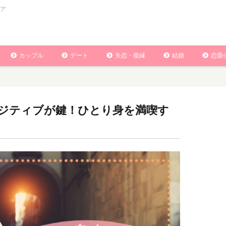
ア
カップル
デート
失恋・復縁
結婚
恋愛
ポジティブが鍵！ひとり身を満喫す