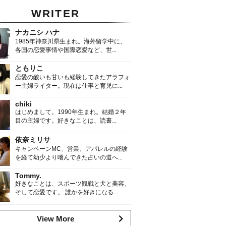
WRITER
ナカニシ ハナ
1985年神奈川県生まれ。海外留学中に、
各国の恋愛事情や国際恋愛など、世...
ともりこ
恋愛の酸いも甘いも経験してきたアラフォ
ー主婦ライター。現在は仕事と育児に...
chiki
はじめまして。1990年生まれ。結婚２年
目の主婦です。好きなことは、読書...
依奈ミリサ
キャンペーンMC、営業、アパレルの経験
を経て幼少より嗜んできた占いの道へ...
Tommy.
好きなことは、スポーツ観戦と犬と美容、
そして恋愛です。 誰かを好きになる...
View More