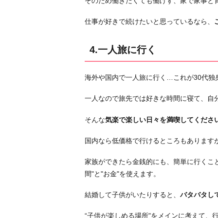
そのため働きたくても働けず、家で家事と
仕事が好きで続けたいと思っているなら、
4.一人旅に行く
海外や国内で一人旅に行く…これが30代独
一人なので旅先では好きな時間に寝て、自
そんな
気楽で楽しい日々を満喫してくださ
国内なら低価格で行けるところもあります
家族ができたら金銭的にも、簡単に行くこ
間"と"お金"を使えます。
結婚して子供がいたりすると、
バタバタし
“子供が楽しめる場所"をメインに考えて、