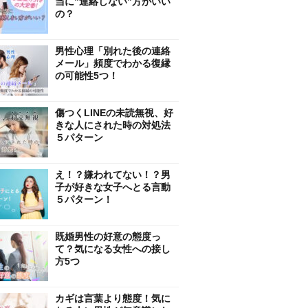
当に”連絡しない”方がいい
の？
男性心理「別れた後の連絡
メール」頻度でわかる復縁
の可能性5つ！
傷つくLINEの未読無視、好
きな人にされた時の対処法
５パターン
え！？嫌われてない！？男
子が好きな女子へとる言動
５パターン！
既婚男性の好意の態度っ
て？気になる女性への接し
方5つ
カギは言葉より態度！気に