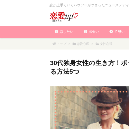
恋が上手くいくハウツーがつまったニュースメディ
恋したい
出会い
片思い
トップ
>
恋愛心理
>
女性心理
30代独身女性の生き方！
る方法5つ