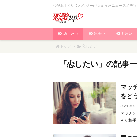
恋が上手くいくハウツーがつまったニュースメディ
恋したい
出会い
片思い
恋したい
トップ
>
「
恋したい
」の記事一
マッ
をど
2024.07.0
マッチン
んか相手を