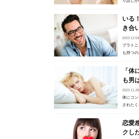
り話しかけ
いる
き合
2023.12.0
プラトニ
も持つのが
「体
も男
2023.11.2
体にコン
されたくな
恋愛
クし