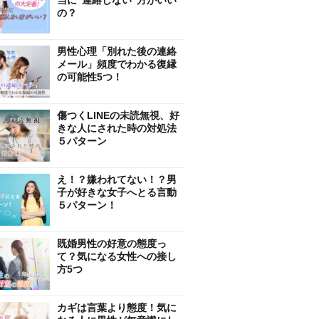
当に”連絡しない”方がいい
の？
男性心理「別れた後の連絡
メール」頻度でわかる復縁
の可能性5つ！
傷つくLINEの未読無視、好
きな人にされた時の対処法
５パターン
え！？嫌われてない！？男
子が好きな女子へとる言動
５パターン！
既婚男性の好意の態度っ
て？気になる女性への接し
方5つ
カギは言葉より態度！気に