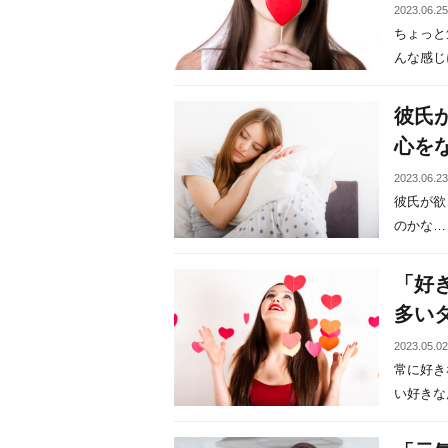
2023.06.2
ちょっと
んな感じに
彼氏
心を
2023.06.2
彼氏が欲
のかな…っ
「好
多い
2023.05.0
常に好き
い好きなん