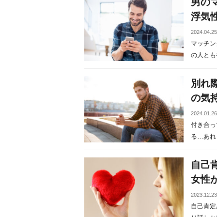
男の
浮気
2024.04.2
マッチン
の人ともや
別れ
の気
2024.01.2
付き合っ
る…あれっ
自己
女性
2023.12.2
自己肯定