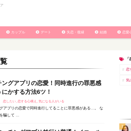
ア
カップル
デート
失恋・復縁
結婚
恋愛
「
覧
恋
気
チングアプリの恋愛！同時進行の罪悪感
うにかする方法6ツ！
1
恋したい
,
恋する心構え
,
気になる人がいる
グアプリの恋愛で同時進行してることに罪悪感がある…。 な
騙して ...