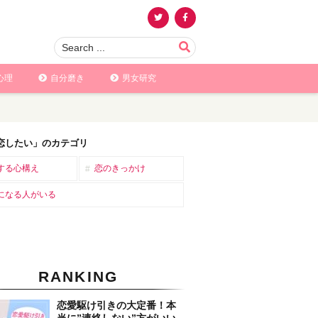
心理
自分磨き
男女研究
恋したい」のカテゴリ
する心構え
恋のきっかけ
になる人がいる
RANKING
恋愛駆け引きの大定番！本