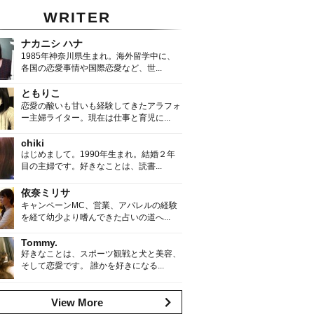
WRITER
ナカニシ ハナ
1985年神奈川県生まれ。海外留学中に、
各国の恋愛事情や国際恋愛など、世...
ともりこ
恋愛の酸いも甘いも経験してきたアラフォ
ー主婦ライター。現在は仕事と育児に...
chiki
はじめまして。1990年生まれ。結婚２年
目の主婦です。好きなことは、読書...
依奈ミリサ
キャンペーンMC、営業、アパレルの経験
を経て幼少より嗜んできた占いの道へ...
Tommy.
好きなことは、スポーツ観戦と犬と美容、
そして恋愛です。 誰かを好きになる...
View More