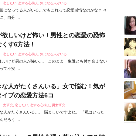
5
恋したい
,
恋する心構え
,
気になる人がいる
気になってる人がいる…でもこれって恋愛感情なのかな？ そ
、自分 ...
が欲しいけど怖い！男性との恋愛の恐怖
なくす6方法！
3
恋したい
,
恋する心構え
,
気になる人がいる
しいけど男の人が怖い…。 このまま一生誰とも付き合えない
て不安 ...
きな人がたくさんいる」女で悩む！気が
タイプの恋愛方法6コ
2
女研究
,
恋したい
,
恋する心構え
,
男女研究
な人がたくさんいる…。 悩ましいですよね。 「私はいった
だろう ...