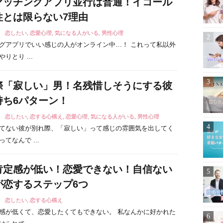
マッチングアプリ並行は普通！イコール
性とは限らない7理由
5
恋したい
,
恋愛心理
,
気になる人がいる
,
男性心理
グアプリでいい感じの人がオンライン中…！ これって私以外
りとり ...
際「寂しい」男！名残惜しそうにする彼
持ち6パターン！
6
恋したい
,
恋する心構え
,
恋愛心理
,
気になる人がいる
,
男性心理
てない彼が別れ際、「寂しい」って感じの雰囲気を出してく
てなんで ...
肯定感が低い！恋愛できない！自信ない
が恋するステップ6つ
3
恋したい
,
恋する心構え
感が低くて、恋愛したくてもできない。 私なんかに好かれた