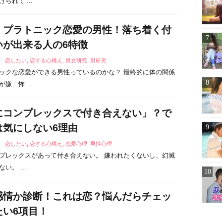
られて ...
！プラトニック恋愛の男性！落ち着く付
いが出来る人の6特徴
4
恋したい
,
恋する心構え
,
男女研究
,
男研究
ックな恋愛ができる男性っているのかな？ 最終的に体の関係
嫌…怖 ...
にコンプレックスで付き合えない」？で
は気にしない6理由
8
恋したい
,
恋する心構え
,
恋愛心理
,
男性心理
プレックスがあって付き合えない。 嫌われたくないし、幻滅
い。 ...
感情か診断！これは恋？悩んだらチェッ
たい6項目！