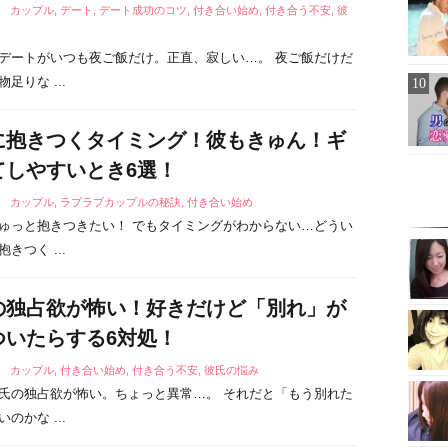
7
カップル
,
デート
,
デート成功のコツ
,
付き合い始め
,
付き合う不安
,
彼
デートがいつも夜ご飯だけ。正直、寂しい…。 夜ご飯だけだ
足りな ...
に抱きつくタイミング！彼もきゅん！ギ
てしやすいとき6選！
1
カップル
,
ラブラブカップルの秘訣
,
付き合い始め
ゅっと抱きつきたい！ でもタイミングがわからない…どうい
きつく ...
の独占欲が怖い！好きだけど「別れ」が
ついたらする6対処！
1
カップル
,
付き合い始め
,
付き合う不安
,
彼氏の悩み
氏の独占欲が怖い。ちょっと異常…。 それだと「もう別れた
のかな ...