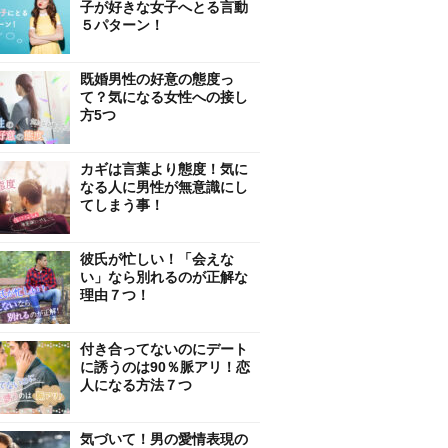
子が好きな女子へとる言動
５パターン！
既婚男性の好意の態度っ
て？気になる女性への接し
方5つ
カギは言葉より態度！気に
なる人に男性が無意識にし
てしまう事！
彼氏が忙しい！「会えな
い」なら別れるのが正解な
理由７つ！
付き合ってないのにデート
に誘うのは90％脈アリ！恋
人になる方法７つ
気づいて！男の愛情表現の