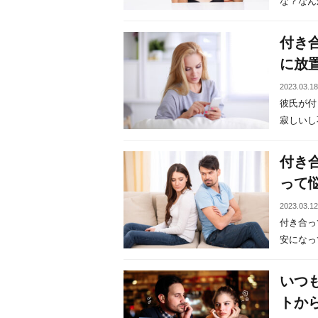
な？なんか
付き
に放
2023.03.1
彼氏が付
寂しいし不
付き
って
2023.03.1
付き合っ
安になって
いつ
トか