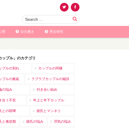
心理
自分磨き
男女研究
カップル」のカテゴリ
ップルの別れ
カップルの同棲
ップルの嫉妬
ラブラブカップルの秘訣
倫の悩み
付き合い始め
き合う不安
年上と年下カップル
氏との喧嘩
彼氏とマンネリ
氏と倦怠期
彼氏の悩み
浮気の悩み