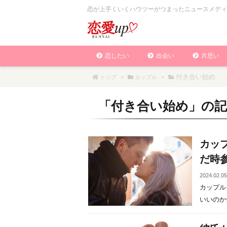
恋が上手くいくハウツーがつまったニュースメディ
恋したい
出会い
片思い
付き合い始め
トップ
>
カップル
>
「
付き合い始め
」の記
カッ
だ時
2024.02.0
カップル
いいのか全