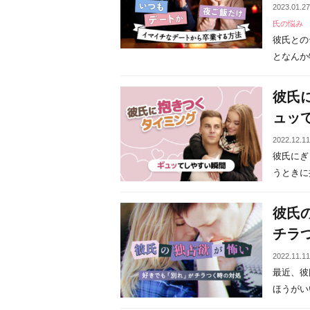
2023.01.2
氏の悩み
彼氏との
となんか物
彼氏
ュッ
2022.12.1
彼氏にぎ
うときに抱
彼氏
チラ
2022.11.1
最近、彼
ほうがいい