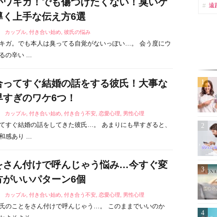
がワキガ！でも傷つけたくない！臭いケ
遠
導く上手な伝え方6選
0
カップル
,
付き合い始め
,
彼氏の悩み
キガ。でも本人は臭ってる自覚がないっぽい…。 会う度にウ
の辛い ...
合ってすぐ結婚の話をする彼氏！大事な
早すぎのワケ6つ！
9
カップル
,
付き合い始め
,
付き合う不安
,
恋愛心理
,
男性心理
てすぐ結婚の話をしてきた彼氏…。 あまりにも早すぎると、
感あり ...
をさん付けで呼んじゃう悩み…今すぐ変
方がいいパターン6個
7
カップル
,
付き合い始め
,
付き合う不安
,
恋愛心理
,
男性心理
氏のことをさん付けで呼んじゃう…。 このままでいいのか