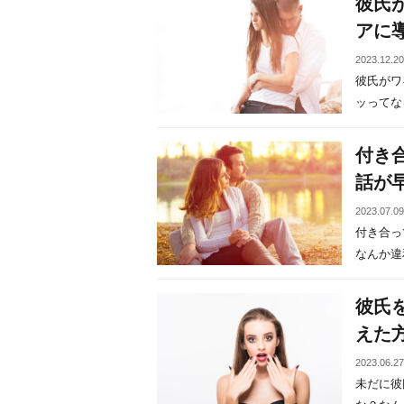
彼氏
アに
2023.12.2
彼氏がワ
ッってなる
付き
話が
2023.07.0
付き合っ
なんか違和
彼氏
えた
2023.06.2
未だに彼