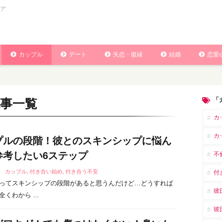
ア
カップル
デート
失恋・復縁
結婚
恋愛
「
事一覧
カ
カ
プルの段階！彼とのスキンシップに悩ん
参考したい6ステップ
不
5
カップル
,
付き合い始め
,
付き合う不安
付
ってスキンシップの段階があると思うんだけど…どうすれば
彼
くわから ...
彼