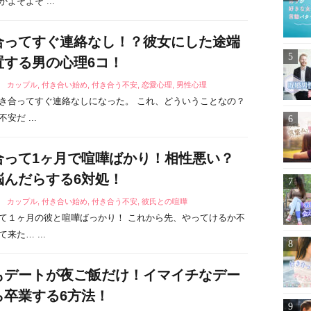
よそよそ ...
合ってすぐ連絡なし！？彼女にした途端
置する男の心理6コ！
8
カップル
,
付き合い始め
,
付き合う不安
,
恋愛心理
,
男性心理
き合ってすぐ連絡なしになった。 これ、どういうことなの？
安だ ...
合って1ヶ月で喧嘩ばかり！相性悪い？
悩んだらする6対処！
2
カップル
,
付き合い始め
,
付き合う不安
,
彼氏との喧嘩
て１ヶ月の彼と喧嘩ばっかり！ これから先、やってけるか不
来た… ...
もデートが夜ご飯だけ！イマイチなデー
ら卒業する6方法！