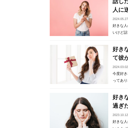
話し
人に
2024.05.2
好きな人
いけど話す
好き
て彼
2024.03.0
今度好き
ってありな
好き
過ぎ
2023.10.1
好きな人