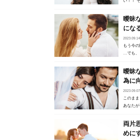
い！！ そ
曖昧
にな
2023.09.1
もう今の
…でも、ど
曖昧
為に
2023.09.0
このまま
あなたがそ
両片
めに