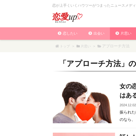
恋が上手くいくハウツーがつまったニュースメディ
恋したい
出会い
片思い
アプローチ方法
トップ
>
片思い
>
「
アプローチ方法
」
女の
はあ
2024.12.0
振られた
のなら、も