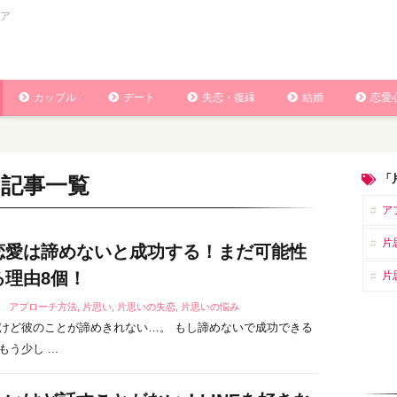
ア
カップル
デート
失恋・復縁
結婚
恋愛
「
の記事一覧
ア
片
恋愛は諦めないと成功する！まだ可能性
る理由8個！
片
2
アプローチ方法
,
片思い
,
片思いの失恋
,
片思いの悩み
けど彼のことが諦めきれない…。 もし諦めないで成功できる
う少し ...