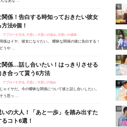
んなあな ...
な関係！告白する時知っておきたい彼女
る方法6個！
4
アプローチ方法
,
片思い
,
片思いの悩み
,
片思いの成就
関係はイヤ、彼女になりたい。 曖昧な関係の彼に告白する！
うや ...
な関係…話し合いたい！はっきりさせる
向き合って貰う6方法
7
アプローチ方法
,
片思い
,
片思いの悩み
じゃイヤだ。今の曖昧な関係について彼と話し合いしたい。
う思っ ...
思いの大人！「あと一歩」を踏み出すた
するコト6選！