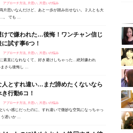
1
アプローチ方法
,
片思い
,
片思いの悩み
両片思いなんだけど、あと一歩が踏み出せない。２人とも大
。 でも ...
避けで嫌われた…後悔！ワンチャン信じ
後に試す事6つ！
4
アプローチ方法
,
片思い
,
片思いの悩み
に素直になれなくて、好き避けしちゃった…絶対嫌われ
まさら後悔し ...
な人とすれ違い…まだ諦めたくないなら
べき行動6コ！
7
アプローチ方法
,
片思い
,
片思いの悩み
といい感じだったのに、すれ違いで微妙な空気になっちゃっ
う遅いか ...