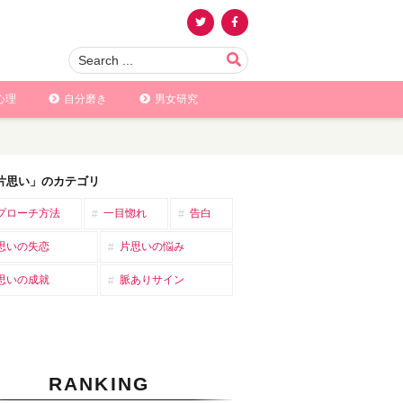
心理
自分磨き
男女研究
片思い」のカテゴリ
プローチ方法
一目惚れ
告白
思いの失恋
片思いの悩み
思いの成就
脈ありサイン
RANKING