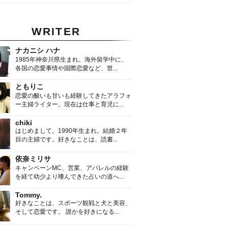
WRITER
ナカニシ ハナ
1985年神奈川県生まれ。海外留学中に、
各国の恋愛事情や国際恋愛など、世...
ともりこ
恋愛の酸いも甘いも経験してきたアラフォ
ー主婦ライター。現在は仕事と育児に...
chiki
はじめまして。1990年生まれ。結婚２年
目の主婦です。好きなことは、読書...
依奈ミリサ
キャンペーンMC、営業、アパレルの経験
を経て幼少より嗜んできた占いの道へ...
Tommy.
好きなことは、スポーツ観戦と犬と美容、
そして恋愛です。 誰かを好きになる...