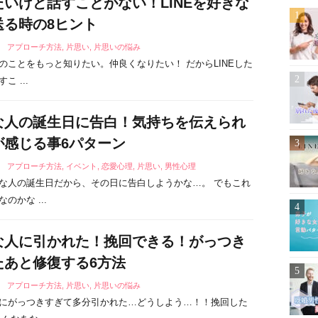
たいけど話すことがない！LINEを好きな
送る時の8ヒント
7
アプローチ方法
,
片思い
,
片思いの悩み
のことをもっと知りたい。仲良くなりたい！ だからLINEした
こ ...
な人の誕生日に告白！気持ちを伝えられ
が感じる事6パターン
2
アプローチ方法
,
イベント
,
恋愛心理
,
片思い
,
男性心理
な人の誕生日だから、その日に告白しようかな…。 でもこれ
のかな ...
な人に引かれた！挽回できる！がっつき
たあと修復する6方法
2
アプローチ方法
,
片思い
,
片思いの悩み
にがっつきすぎて多分引かれた…どうしよう…！！挽回した