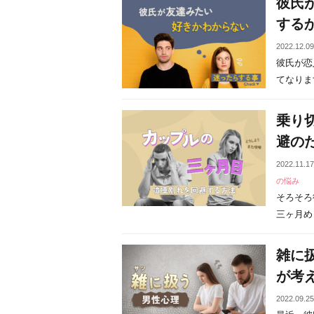
彼氏
する
2022.12.0
彼氏が恋
てなります
乗り
避の
2022.11.1
の悩み
そろそろ
三ヶ月めっ
雑に
が考
2022.09.2