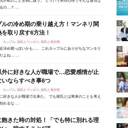
氏が私のことを雑に扱う。 どういう男性心理でそんな適当な
の…？ ...
プルの冷め期の乗り越え方！マンネリ関
熱を取り戻す6方法！
1
カップル
,
彼氏とマンネリ
,
彼氏と倦怠期
近冷め期っぽいかも…。 これカップルにありがちなマンネリ
よね… ...
以外に好きな人が職場で…恋愛感情が止
ないならすべき事6つ
1
カップル
,
彼氏とマンネリ
,
彼氏と倦怠期
に好きな人が職場で出来た。 でも彼氏とは将来のことも考え
れるな ...
に飽きた時の対処！「でも特に別れる理