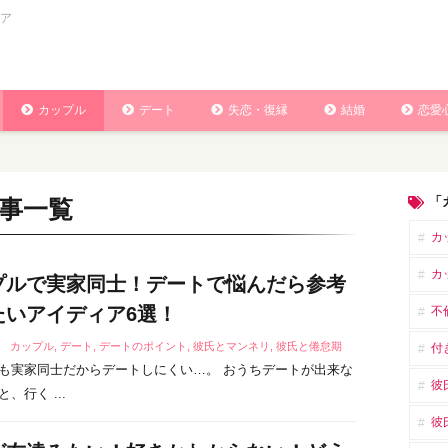
ア
カップル
デート
失恋・復縁
結婚
恋愛
「
事一覧
カ
カ
プルで実家同士！デートで悩んだら参考
たいアイディア6選！
不
7
カップル
,
デート
,
デートのポイント
,
彼氏とマンネリ
,
彼氏と倦怠期
付
も実家同士だからデートしにくい…。 おうちデートが出来な
彼
、行く ...
彼