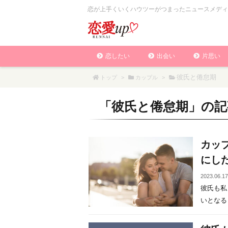
恋が上手くいくハウツーがつまったニュースメディ
恋したい
出会い
片思い
彼氏と倦怠期
トップ
>
カップル
>
「
彼氏と倦怠期
」の記
カッ
にし
2023.06.1
彼氏も私
いとなると