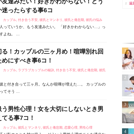
が友達みたい！好きかわからない！どう
遠
か迷ったらする事6コ
9
カップル
,
付き合う不安
,
彼氏とマンネリ
,
彼氏と倦怠期
,
彼氏の悩み
人っていうか、もう友達みたい。 「好きかわからない…」っ
よね。 ...
切る！カップルの三ヶ月め！喧嘩別れ回
ためにすべき事6コ！
7
カップル
,
ラブラブカップルの秘訣
,
付き合う不安
,
彼氏と倦怠期
,
彼氏
彼と付き合って三ヶ月。なんか喧嘩が増えた…。 カップルの
てそう ...
扱う男性心理！女を大切にしないとき男
えてる事7コ！
5
カップル
,
彼氏とマンネリ
,
彼氏と倦怠期
,
恋愛心理
,
男性心理