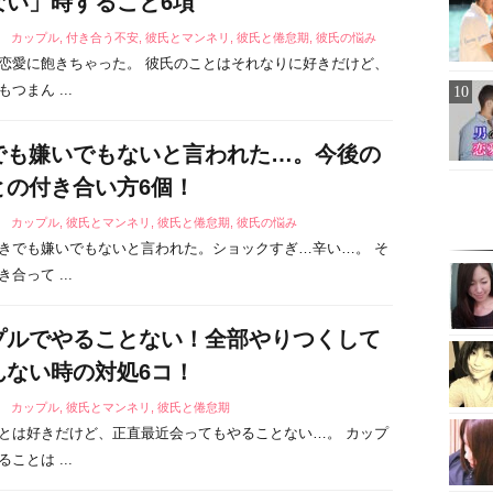
ない」時すること6項
5
カップル
,
付き合う不安
,
彼氏とマンネリ
,
彼氏と倦怠期
,
彼氏の悩み
恋愛に飽きちゃった。 彼氏のことはそれなりに好きだけど、
つまん ...
でも嫌いでもないと言われた…。今後の
との付き合い方6個！
1
カップル
,
彼氏とマンネリ
,
彼氏と倦怠期
,
彼氏の悩み
きでも嫌いでもないと言われた。ショックすぎ…辛い…。 そ
合って ...
プルでやることない！全部やりつくして
んない時の対処6コ！
8
カップル
,
彼氏とマンネリ
,
彼氏と倦怠期
とは好きだけど、正直最近会ってもやることない…。 カップ
ことは ...