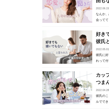
由も
2022.06.1
なんか、
会ってても
好き
彼氏
2022.05.0
彼氏に好
れって付き
カッ
つま
2022.04.2
彼氏のこ
ルでできる