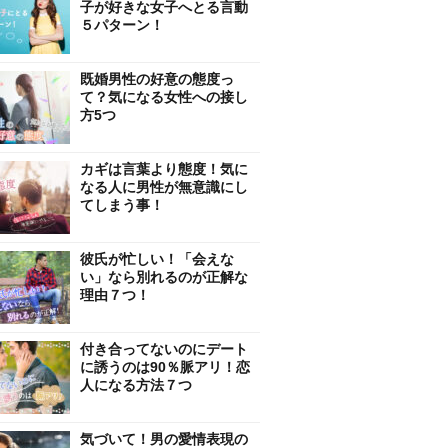
子が好きな女子へとる言動
５パターン！
既婚男性の好意の態度っ
て？気になる女性への接し
方5つ
カギは言葉より態度！気に
なる人に男性が無意識にし
てしまう事！
彼氏が忙しい！「会えな
い」なら別れるのが正解な
理由７つ！
付き合ってないのにデート
に誘うのは90％脈アリ！恋
人になる方法７つ
気づいて！男の愛情表現の