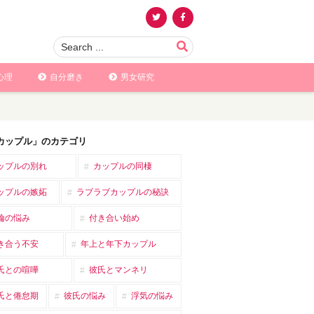
心理
自分磨き
男女研究
カップル」のカテゴリ
ップルの別れ
カップルの同棲
ップルの嫉妬
ラブラブカップルの秘訣
倫の悩み
付き合い始め
き合う不安
年上と年下カップル
氏との喧嘩
彼氏とマンネリ
氏と倦怠期
彼氏の悩み
浮気の悩み