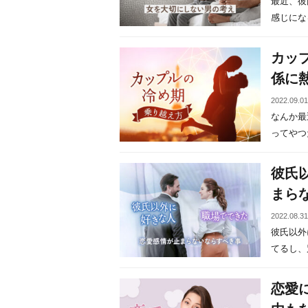
最近、彼
感じになる
カッ
係に
2022.09.0
なんか最
ってやつだ
彼氏
まら
2022.08.3
彼氏以外
てるし、別
恋愛