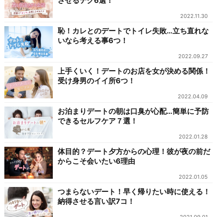
させるテク6選！
2022.11.30
恥！カレとのデートでトイレ失敗…立ち直れな
いなら考える事6つ！
2022.09.27
上手くいく！デートのお店を女が決める関係！
受け身男のイイ所6つ！
2022.04.09
お泊まりデートの朝は口臭が心配…簡単に予防
できるセルフケア７選！
2022.01.28
体目的？デート夕方からの心理！彼が夜の前だ
からこそ会いたい6理由
2022.01.05
つまらないデート！早く帰りたい時に使える！
納得させる言い訳7コ！