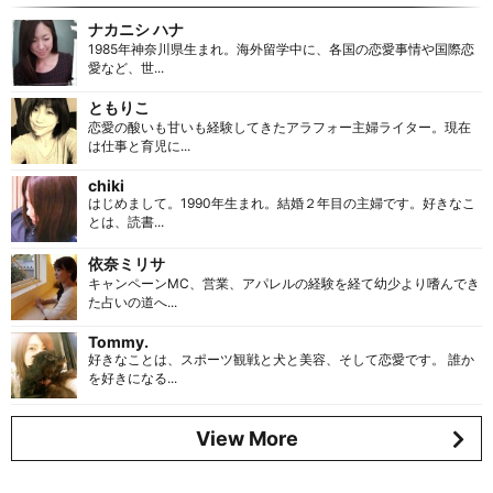
ナカニシ ハナ
1985年神奈川県生まれ。海外留学中に、各国の恋愛事情や国際恋
愛など、世...
ともりこ
恋愛の酸いも甘いも経験してきたアラフォー主婦ライター。現在
は仕事と育児に...
chiki
はじめまして。1990年生まれ。結婚２年目の主婦です。好きなこ
とは、読書...
依奈ミリサ
キャンペーンMC、営業、アパレルの経験を経て幼少より嗜んでき
た占いの道へ...
Tommy.
好きなことは、スポーツ観戦と犬と美容、そして恋愛です。 誰か
を好きになる...
View More