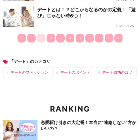
2021.09.01
デートとは！？どこからなるのかの定義！「遊
び」じゃない時6つ！
2021.08.26
«
‹
1
2
3
4
5
6
7
›
»
「デート」のカテゴリ
デートのファッション
デートのポイント
デート成功のコツ
RANKING
恋愛駆け引きの大定番！本当に”連絡しない”方が
いいの？