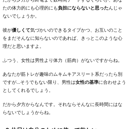
4.
たの体力的にも心理的にも
負担にならないと思った
んじゃ
ぴ
ないでしょうか。
っ
た
彼が
優しくて
気づかいのできるタイプかつ、お互いのこと
り
をまだそんなに知らないのであれば、きっとこのような心
の
理だと思いますよ。
プ
ふつう、女性は男性より体力（筋肉）がないですからね。
ラ
ン
あなたが筋トレが趣味のムキムキアスリート系だったら別
が
ですが…そうでもない限り、男性は
女性の基準
に合わせよう
思
としてくれるでしょう。
い
つ
だから夕方からなんです。それならそんなに長時間にはな
か
らないでしょうからね。
な
い