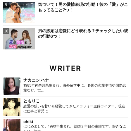
気づいて！男の愛情表現の行動！彼の「愛」がこ
もってること7つ！
男の嫉妬は恋愛にどう表れる？チェックしたい彼
の行動6つ！
WRITER
ナカニシ ハナ
1985年神奈川県生まれ。海外留学中に、各国の恋愛事情や国際恋
愛など、世...
ともりこ
恋愛の酸いも甘いも経験してきたアラフォー主婦ライター。現在
は仕事と育児に...
chiki
はじめまして。1990年生まれ。結婚２年目の主婦です。好きなこ