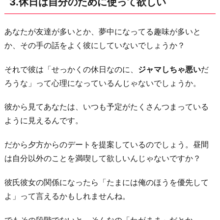
3.休日は自分のために使って欲しい
5.
デ
あなたが友達が多いとか、夢中になってる趣味が多いと
ー
か、その手の話をよく彼にしていないでしょうか？
ト
の
それで彼は「せっかくの休日なのに、
ジャマしちゃ悪い
だ
前
ろうな」って心理になっているんじゃないでしょうか。
に
彼から見てあなたは、いつも予定がたくさんつまっている
や
ように見えるんです。
る
こ
だから夕方からのデートを提案しているのでしょう。昼間
と・
は自分以外のことを満喫して欲しいんじゃないですか？
や
り
彼氏彼女の関係になったら「たまには俺のほうを優先して
た
よ」って言えるかもしれませんね。
い
こ
でもその段階でないと、そんなの「わがまま」だとか