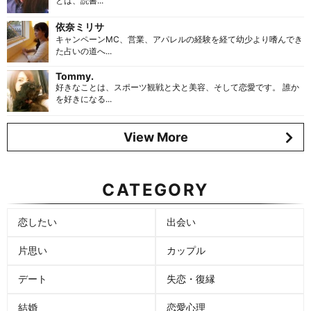
とは、読書...
依奈ミリサ
キャンペーンMC、営業、アパレルの経験を経て幼少より嗜んでき
た占いの道へ...
Tommy.
好きなことは、スポーツ観戦と犬と美容、そして恋愛です。 誰か
を好きになる...
View More
CATEGORY
恋したい
出会い
片思い
カップル
デート
失恋・復縁
結婚
恋愛心理