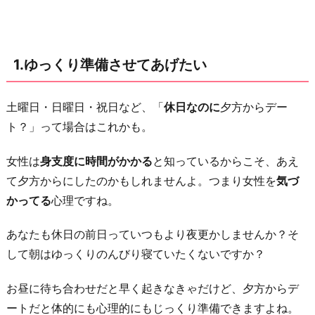
長
時
間
1.ゆっくり準備させてあげたい
の
デ
ー
土曜日・日曜日・祝日など、「
休日なのに
夕方からデー
ト
ト？」って場合はこれかも。
で
女性は
身支度に時間がかかる
と知っているからこそ、あえ
疲
て夕方からにしたのかもしれませんよ。つまり女性を
気づ
れ
かってる
心理ですね。
さ
せ
あなたも休日の前日っていつもより夜更かしませんか？そ
た
して朝はゆっくりのんびり寝ていたくないですか？
く
な
お昼に待ち合わせだと早く起きなきゃだけど、夕方からデ
い
ートだと体的にも心理的にもじっくり準備できますよね。