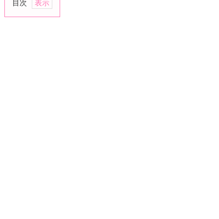
目次
1.
ゆ
っ
く
り
準
備
さ
せ
て
あ
げ
た
い
2.