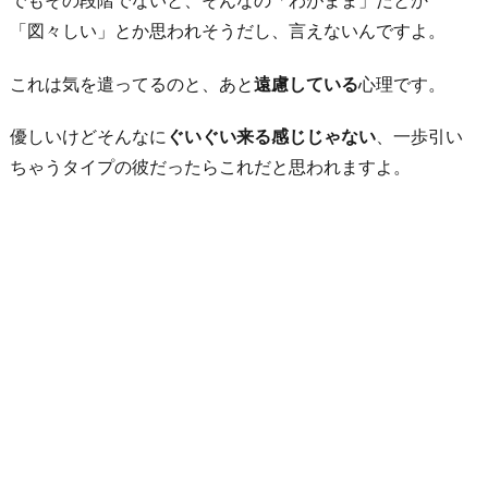
と
「図々しい」とか思われそうだし、言えないんですよ。
が
これは気を遣ってるのと、あと
遠慮している
心理です。
あ
る
優しいけどそんなに
ぐいぐい来る感じじゃない
、一歩引い
6.
ちゃうタイプの彼だったらこれだと思われますよ。
デ
ー
ト
代
を
あ
ま
り
か
け
た