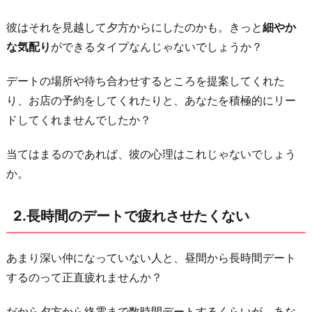
3.
彼はそれを見越して夕方からにしたのかも。きっと
細やか
休
な気配り
ができるタイプなんじゃないでしょうか？
日
は
デートの場所や待ち合わせするところを提案してくれた
自
り、お店の予約をしてくれたりと、あなたを積極的にリー
分
ドしてくれませんでしたか？
の
た
当てはまるのであれば、彼の心理はこれじゃないでしょう
め
か。
に
使
2.長時間のデートで疲れさせたくない
っ
て
あまり深い仲になっていない人と、昼間から長時間デート
欲
するのって正直疲れませんか？
し
い
だから夕方から終電まで数時間デートするくらいが、あな