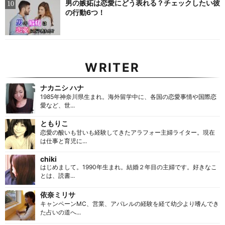
男の嫉妬は恋愛にどう表れる？チェックしたい彼
の行動6つ！
WRITER
ナカニシ ハナ
1985年神奈川県生まれ。海外留学中に、各国の恋愛事情や国際恋
愛など、世...
ともりこ
恋愛の酸いも甘いも経験してきたアラフォー主婦ライター。現在
は仕事と育児に...
chiki
はじめまして。1990年生まれ。結婚２年目の主婦です。好きなこ
とは、読書...
依奈ミリサ
キャンペーンMC、営業、アパレルの経験を経て幼少より嗜んでき
た占いの道へ...