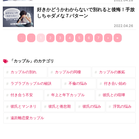
2022.04.28
好きかどうかわからないで別れると後悔！手放
しちゃダメな７パターン
2022.04.26
«
‹
1
2
3
4
5
6
7
›
»
「カップル」のカテゴリ
カップルの別れ
カップルの同棲
カップルの嫉妬
ラブラブカップルの秘訣
不倫の悩み
付き合い始め
付き合う不安
年上と年下カップル
彼氏との喧嘩
彼氏とマンネリ
彼氏と倦怠期
彼氏の悩み
浮気の悩み
遠距離恋愛カップル