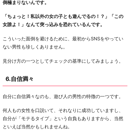
倒極まりないんです。
「ちょっと！私以外の女の子とも遊んでるの！？」「この
女誰よ！」なんて突っ込みを恐れているんです。
こういった面倒を避けるために、最初からSNSをやってい
ない男性も珍しくありません。
見分け方の一つとしてチェックの基準にしてみましょう。
6.自信満々
自分に自信満々なのも、遊び人の男性の特徴の一つです。
何人もの女性を口説いて、それなりに成功していますし、
自分が「モテるタイプ」という自負もありますから、当然
といえば当然かもしれませんね。