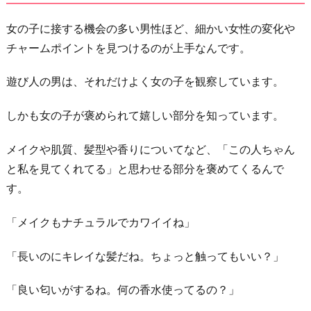
好
女の子に接する機会の多い男性ほど、細かい女性の変化や
ま
チャームポイントを見つけるのが上手なんです。
な
い
遊び人の男は、それだけよく女の子を観察しています。
6.
しかも女の子が褒められて嬉しい部分を知っています。
自
信
メイクや肌質、髪型や香りについてなど、「この人ちゃん
満々
と私を見てくれてる」と思わせる部分を褒めてくるんで
7.
す。
同
情
「メイクもナチュラルでカワイイね」
し
て
「長いのにキレイな髪だね。ちょっと触ってもいい？」
く
「良い匂いがするね。何の香水使ってるの？」
る