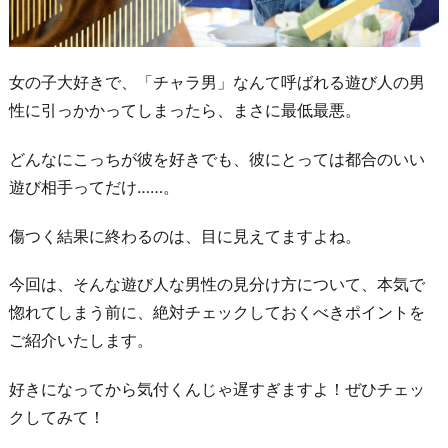
女の子大好きで、「チャラ男」なんて呼ばれる遊び人の男
性に引っかかってしまったら、まさに最低最悪。
どんなにこっちが彼を好きでも、彼にとっては都合のいい
遊び相手ってだけ……。
傷つく結果に終わるのは、目に見えてますよね。
今回は、そんな遊び人な男性の見分け方について、本気で
惚れてしまう前に、絶対チェックしておくべきポイントを
ご紹介いたします。
好きになってから気付くんじゃ遅すぎますよ！ぜひチェッ
クしてみて！