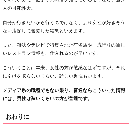
人の可能性大。
自分が行きたいから行くのではなく、より女性が好きそう
なお店探しに奮闘した結果といえます。
また、雑誌やテレビで特集された有名店や、流行りの新し
いレストラン情報も、仕入れるのが早いです。
こういうことは本来、女性の方が敏感なはずですが、それ
に引けを取らないくらい、詳しい男性もいます。
メディア系の職種でもない限り、普通ならこういった情報
には、男性は疎いくらいの方が普通です。
おわりに