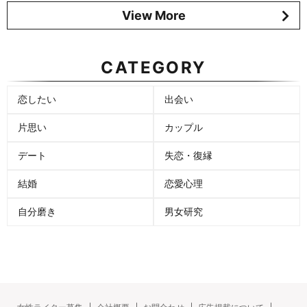
View More
CATEGORY
恋したい
出会い
片思い
カップル
デート
失恋・復縁
結婚
恋愛心理
自分磨き
男女研究