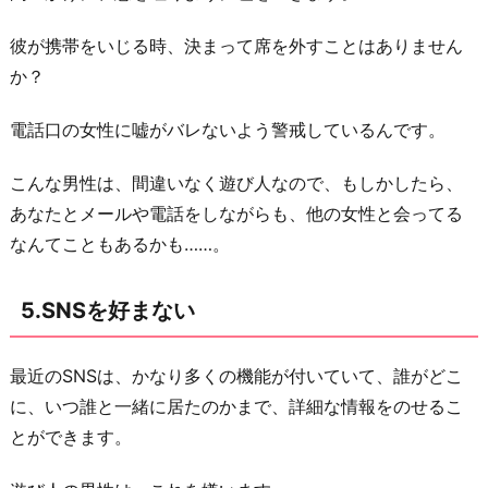
彼が携帯をいじる時、決まって席を外すことはありません
か？
電話口の女性に嘘がバレないよう警戒しているんです。
こんな男性は、間違いなく遊び人なので、もしかしたら、
あなたとメールや電話をしながらも、他の女性と会ってる
なんてこともあるかも……。
5.SNSを好まない
最近のSNSは、かなり多くの機能が付いていて、誰がどこ
に、いつ誰と一緒に居たのかまで、詳細な情報をのせるこ
とができます。