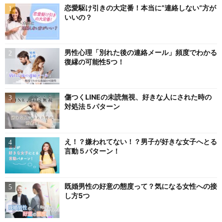
恋愛駆け引きの大定番！本当に”連絡しない”方が
いいの？
男性心理「別れた後の連絡メール」頻度でわかる
復縁の可能性5つ！
傷つくLINEの未読無視、好きな人にされた時の
対処法５パターン
え！？嫌われてない！？男子が好きな女子へとる
言動５パターン！
既婚男性の好意の態度って？気になる女性への接
し方5つ