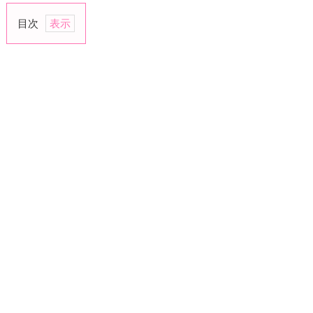
目次
1.
す
ぐ
に
タ
メ
口
に
な
る
2.
メ
イ
ク・