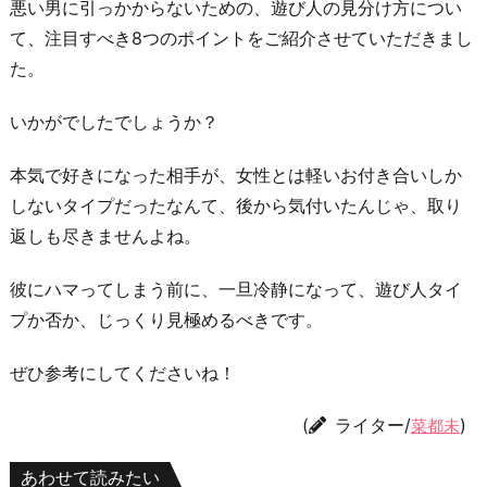
悪い男に引っかからないための、遊び人の見分け方につい
て、注目すべき8つのポイントをご紹介させていただきまし
た。
いかがでしたでしょうか？
本気で好きになった相手が、女性とは軽いお付き合いしか
しないタイプだったなんて、後から気付いたんじゃ、取り
返しも尽きませんよね。
彼にハマってしまう前に、一旦冷静になって、遊び人タイ
プか否か、じっくり見極めるべきです。
ぜひ参考にしてくださいね！
(
ライター/
)
菜都未
あわせて読みたい