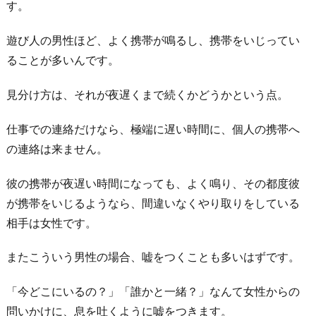
す。
遊び人の男性ほど、よく携帯が鳴るし、携帯をいじってい
ることが多いんです。
見分け方は、それが夜遅くまで続くかどうかという点。
仕事での連絡だけなら、極端に遅い時間に、個人の携帯へ
の連絡は来ません。
彼の携帯が夜遅い時間になっても、よく鳴り、その都度彼
が携帯をいじるようなら、間違いなくやり取りをしている
相手は女性です。
またこういう男性の場合、嘘をつくことも多いはずです。
「今どこにいるの？」「誰かと一緒？」なんて女性からの
問いかけに、息を吐くように嘘をつきます。