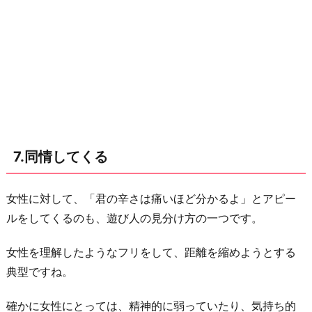
7.同情してくる
女性に対して、「君の辛さは痛いほど分かるよ」とアピー
ルをしてくるのも、遊び人の見分け方の一つです。
女性を理解したようなフリをして、距離を縮めようとする
典型ですね。
確かに女性にとっては、精神的に弱っていたり、気持ち的