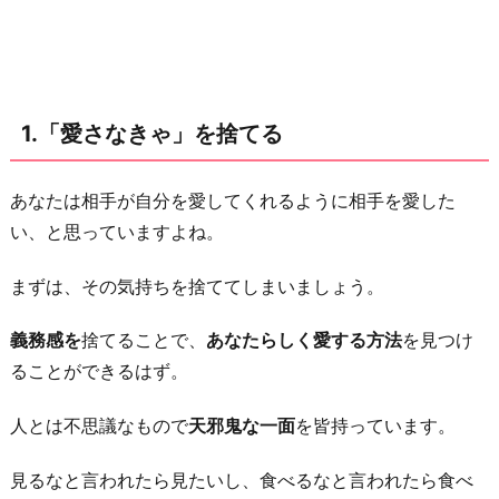
と
っ
て
の
1.「愛さなきゃ」を捨てる
『愛』
を
考
あなたは相手が自分を愛してくれるように相手を愛した
え
い、と思っていますよね。
る
まずは、その気持ちを捨ててしまいましょう。
3.
同
義務感を
捨てることで、
あなたらしく愛する方法
を見つけ
じ
ることができるはず。
量
の
人とは不思議なもので
天邪鬼な一面
を皆持っています。
『愛』
見るなと言われたら見たいし、食べるなと言われたら食べ
を