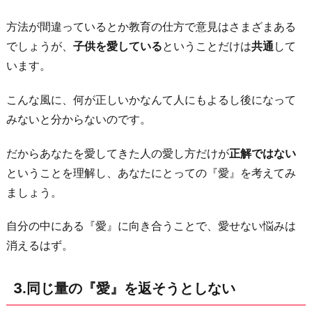
お
方法が間違っているとか教育の仕方で意見はさまざまある
わ
でしょうが、
子供を愛している
ということだけは
共通
して
り
います。
に
こんな風に、何が正しいかなんて人にもよるし後になって
みないと分からないのです。
だからあなたを愛してきた人の愛し方だけが
正解ではない
ということを理解し、あなたにとっての『愛』を考えてみ
ましょう。
自分の中にある『愛』に向き合うことで、愛せない悩みは
消えるはず。
3.同じ量の『愛』を返そうとしない