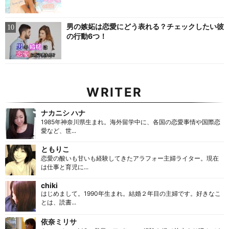
男の嫉妬は恋愛にどう表れる？チェックしたい彼
の行動6つ！
WRITER
ナカニシ ハナ
1985年神奈川県生まれ。海外留学中に、各国の恋愛事情や国際恋
愛など、世...
ともりこ
恋愛の酸いも甘いも経験してきたアラフォー主婦ライター。現在
は仕事と育児に...
chiki
はじめまして。1990年生まれ。結婚２年目の主婦です。好きなこ
とは、読書...
依奈ミリサ