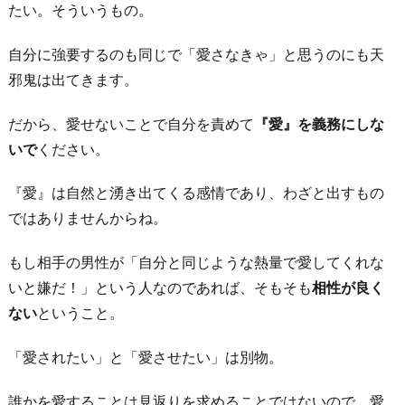
たい。そういうもの。
返
そ
自分に強要するのも同じで「愛さなきゃ」と思うのにも天
う
邪鬼は出てきます。
と
し
だから、愛せないことで自分を責めて
『愛』を義務にしな
な
いで
ください。
い
『愛』は自然と湧き出てくる感情であり、わざと出すもの
4.
ではありませんからね。
相
手
もし相手の男性が「自分と同じような熱量で愛してくれな
の
いと嫌だ！」という人なのであれば、そもそも
相性が良く
意
ない
ということ。
思
を
「愛されたい」と「愛させたい」は別物。
受
け
誰かを愛することは見返りを求めることではないので、愛