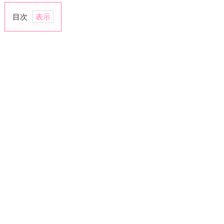
目次
1.
「愛
さ
な
き
ゃ」
を
捨
て
る
2.
自
分
に