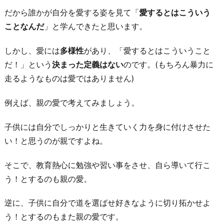
だから誰かが自分を愛する姿を見て「
愛するとはこういう
6.
ことなんだ
」と学んできたと思います。
『愛
の
しかし、愛には
多様性
があり、「愛するとはこういうこと
要
だ！」という
決まった定義はない
のです。(もちろん暴力に
素』
走るようなものは愛ではありません)
を
作
例えば、親の愛で考えてみましょう。
る
こ
子供には自分でしっかりと生きていく力を身に付けさせた
と
い！と思うのが親ですよね。
を
そこで、教育熱心に勉強や習い事をさせ、自ら導いて行こ
目
う！とするのも親の愛。
標
と
逆に、子供に自分で道を選ばせ好きなように切り拓かせよ
す
う！とするのもまた親の愛です。
る