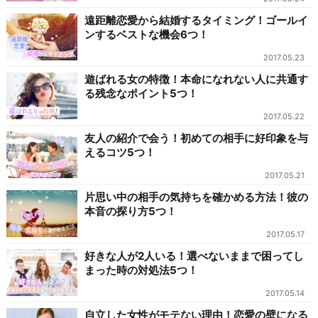
遠距離恋愛から結婚するタイミング！ゴールイ
ンするベストな機会6つ！
2017.05.23
遊ばれる女の特徴！本命になれない人に共通す
る残念なポイント5つ！
2017.05.22
友人の紹介で会う！初めての相手に好印象を与
えるコツ5つ！
2017.05.21
片思い中の相手の気持ちを確かめる方法！彼の
本音の探り方5つ！
2017.05.17
好きな人が2人いる！選べないままで困ってし
まった時の対処法5つ！
2017.05.14
自立した女性がモテない理由！恋愛の壁になる