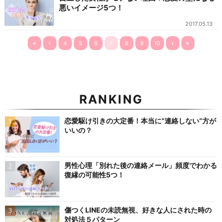
悪いイメージ5つ！
2017.05.13
«
‹
4
5
6
7
8
9
10
›
»
RANKING
恋愛駆け引きの大定番！本当に”連絡しない”方が
いいの？
男性心理「別れた後の連絡メール」頻度でわかる
復縁の可能性5つ！
傷つくLINEの未読無視、好きな人にされた時の
対処法５パターン