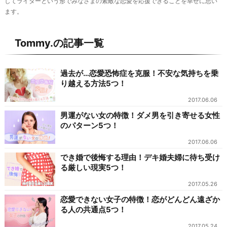
してライターという形でみなさまの素敵な恋愛を応援できることを幸せに思い
ます。
Tommy.の記事一覧
過去が…恋愛恐怖症を克服！不安な気持ちを乗
り越える方法5つ！
2017.06.06
男運がない女の特徴！ダメ男を引き寄せる女性
のパターン5つ！
2017.06.06
でき婚で後悔する理由！デキ婚夫婦に待ち受け
る厳しい現実5つ！
2017.05.26
恋愛できない女子の特徴！恋がどんどん遠ざか
る人の共通点5つ！
2017.05.24