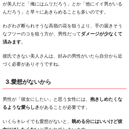
が美人だと「俺にはムリだろう」とか「他にイイ男がいる
言
んだろう」と早々にあきらめることも多いのです。
が
あ
わざわざ断られそうな高嶺の花を狙うより、手の届きそう
る
なフツーのコを狙う方が、男性だって
ダメージが少なくて
か
済みます
。
ら
6.
彼氏できない美人さんは、好みの男性がいたら自分から近
無
づく必要がありそうですね。
意
識
3.愛想がないから
に
高
男性が「彼女にしたい」と思う女性には、
抱きしめたくな
飛
るような愛らしさ
があることが必要です。
車
に
いくらキレイでも愛想がないと、
眺める分にはいいけど彼
な