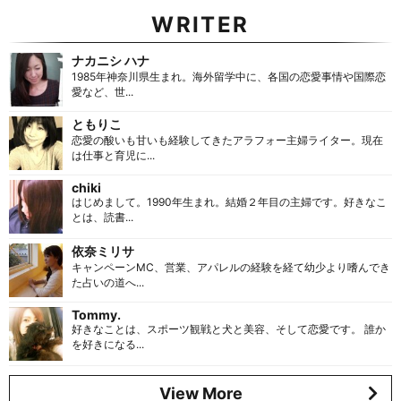
WRITER
ナカニシ ハナ
1985年神奈川県生まれ。海外留学中に、各国の恋愛事情や国際恋
愛など、世...
ともりこ
恋愛の酸いも甘いも経験してきたアラフォー主婦ライター。現在
は仕事と育児に...
chiki
はじめまして。1990年生まれ。結婚２年目の主婦です。好きなこ
とは、読書...
依奈ミリサ
キャンペーンMC、営業、アパレルの経験を経て幼少より嗜んでき
た占いの道へ...
Tommy.
好きなことは、スポーツ観戦と犬と美容、そして恋愛です。 誰か
を好きになる...
View More