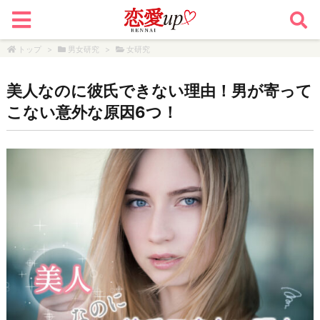
トップ
>
男女研究
>
女研究
美人なのに彼氏できない理由！男が寄って
こない意外な原因6つ！