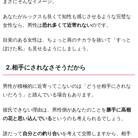
まさにそんなイメージ。
色
気
あなたがルックスも良くて知性も感じさせるような完璧な
が
女性なら、男性は
恐れ多くて近寄れない
のです。
な
い
自覚のある女性は、ちょっと肩のチカラを抜いて「すっと
か
ぼけた私」も見せるようにしましょう。
ら
5.
2.相手にされなさそうだから
理
想
男性が積極的に近寄ってこないのは「どうせ相手にされな
が
いだろう」と踏んでいる場合もあります。
高
そ
彼氏できない理由は、男性側があなたのことを
勝手に高嶺
う
の花と思い込んでいる
というのも考えられるでしょう。
な
誰だって
自分との釣り合い
を考えて交際しますから、相手
発