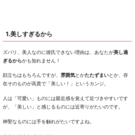
な
さ
そ
う
1.美しすぎるから
だ
か
ら
ズバリ、美人なのに彼氏できない理由は、あなたが
美し過
ぎるから
かも知れません！
3.
愛
顔立ちはもちろんですが、
雰囲気
とか
たたずまい
とか、存
想
在そのものが高貴で「美しい！」というカンジ。
が
な
人は「可愛い」ものには親近感を覚えて近づきやすいです
い
が、「美しい」と感じるものには近寄りがたいのです。
か
ら
神聖なものには手を触れがたいですよね。
4.