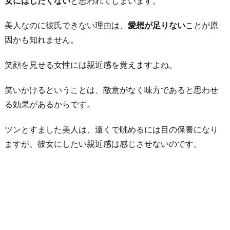
女にはしたくない
と思われてしまいます。
っ
て
美人なのに彼氏できない理由は、
愛想が足りない
ことが原
い
因かも知れません。
る
笑顔を見せる女性には親近感を覚えますよね。
か
ら
笑いかけるということは、敵意がなく味方であると思わせ
お
る効果があるからです。
わ
り
ツンとすました美人は、遠くで眺めるには目の保養になり
に
ますが、彼女にしたい親近感は感じさせないのです。