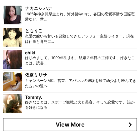
ナカニシ ハナ
1985年神奈川県生まれ。海外留学中に、各国の恋愛事情や国際恋
愛など、世...
ともりこ
恋愛の酸いも甘いも経験してきたアラフォー主婦ライター。現在
は仕事と育児に...
chiki
はじめまして。1990年生まれ。結婚２年目の主婦です。好きなこ
とは、読書...
依奈ミリサ
キャンペーンMC、営業、アパレルの経験を経て幼少より嗜んでき
た占いの道へ...
Tommy.
好きなことは、スポーツ観戦と犬と美容、そして恋愛です。 誰か
を好きになる...
View More