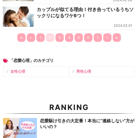
2024.02.28
カップルが似てる理由！付き合っているうちソ
ックリになるワケ6つ！
2024.02.01
«
‹
1
2
3
4
5
6
7
›
»
「恋愛心理」のカテゴリ
女性心理
男性心理
RANKING
恋愛駆け引きの大定番！本当に”連絡しない”方が
いいの？