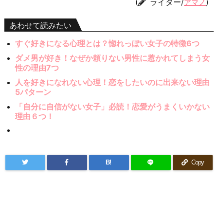
(
ライター/
)
アマノ
あわせて読みたい
すぐ好きになる心理とは？惚れっぽい女子の特徴6つ
ダメ男が好き！なぜか頼りない男性に惹かれてしまう女
性の理由7つ
人を好きになれない心理！恋をしたいのに出来ない理由
5パターン
「自分に自信がない女子」必読！恋愛がうまくいかない
理由６つ！
B!
Copy