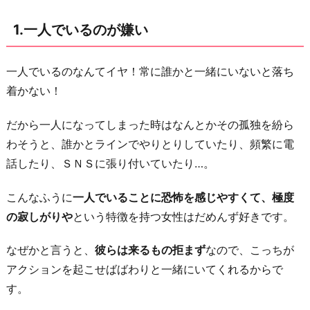
き
1.一人でいるのが嫌い
3.
自
一人でいるのなんてイヤ！常に誰かと一緒にいないと落ち
分
着かない！
に
自
だから一人になってしまった時はなんとかその孤独を紛ら
信
わそうと、誰かとラインでやりとりしていたり、頻繁に電
が
話したり、ＳＮＳに張り付いていたり…。
な
い
こんなふうに
一人でいることに恐怖を感じやすくて、極度
4.
の寂しがりや
という特徴を持つ女性はだめんず好きです。
押
なぜかと言うと、
彼らは来るもの拒まず
なので、こっちが
し
アクションを起こせばばわりと一緒にいてくれるからで
に
す。
弱
い