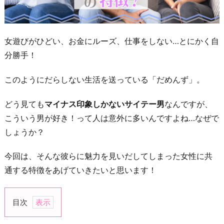
女遊びがひどい、お金にルーズ、仕事をしない…とにかく自
分勝手！
このようにだらしない生活を送っている「だめんず」。
どう見ても
マイナス印象しかないサイテー男
なんですが、
こういう男が好き！って人は意外に多いんですよね…なぜで
しょうか？
今回は、そんな彼らに魅力を見いだしてしまった女性に共
通する特徴をあげていきたいと思います！
目次
1.