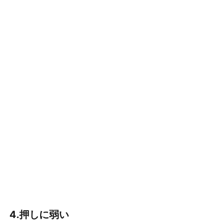
4.押しに弱い