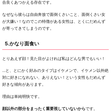
合良くあつかえる存在です。
なぜなら彼らは自由奔放で面倒くさいこと、面倒くさい女
が大嫌い！なのでこの特徴がある女性は、とくにだめんず
が寄ってきてしまうのです。
5.かなり面食い
とりあえず顔！見た目がよければ私はどんな男でもいい！
…と、とにかく好みのタイプはイケメンで、イケメン以外絶
対に好きになれない、ありえない！という女性もだめんず
好きな傾向があります。
理由は単純明快です。
顔以外の部分をまったく重要視していないから
です。