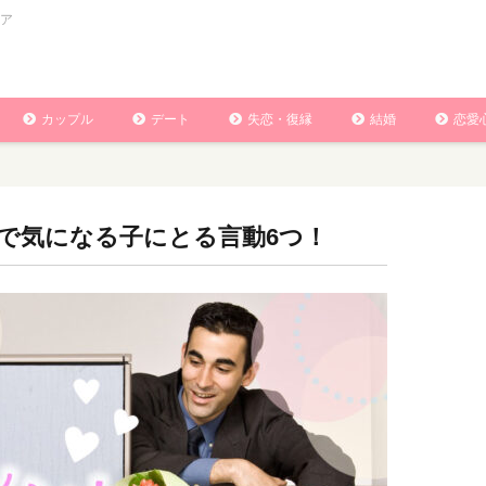
ア
カップル
デート
失恋・復縁
結婚
恋愛
で気になる子にとる言動6つ！