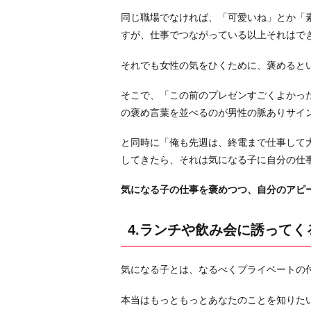
っ
同じ職場でなければ、「可愛いね」とか「
て
すが、仕事でつながっている以上それはで
く
る
それでも女性の気をひくために、褒めると
5.
そこで、「この前のプレゼンすごくよかっ
仕
の褒め言葉を並べるのが男性の脈ありサイ
事
を
と同時に「俺も先週は、終電まで仕事して
サ
してきたら、それは気になる子に自分の仕
ポ
ー
気になる子の仕事を褒めつつ、自分のアピ
ト
し
4.ランチや飲み会に誘ってく
て
く
気になる子とは、なるべくプライベートの
れ
る
本当はもっともっとあなたのことを知りた
6.