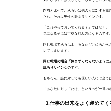
を
よ
以前と比べて、あるいは他の人に対する態
く
たら、それは男性の脈ありサインです。
褒
め
「これやっておいてくれる？」ではなく、
て
気になる子には丁寧な頼み方になるのです
く
同じ職場である以上、あなただけにあから
る
レてしまいます。
4.
ラ
同じ職場の場合「気まずくならないように
ン
脈ありサイン
なのです。
チ
や
もちろん、誰に対しても優しい人には当て
飲
「あなたに対してだけ」というのが一番の
み
会
に
3.仕事の出来をよく褒めてく
誘