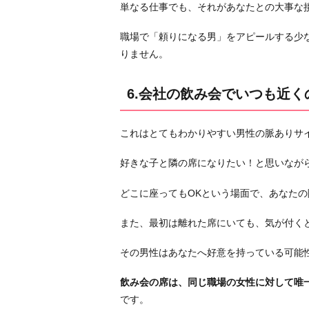
単なる仕事でも、それがあなたとの大事な
い
る
職場で「頼りになる男」をアピールする少
お
りません。
わ
り
6.会社の飲み会でいつも近
に
これはとてもわかりやすい男性の脈ありサ
好きな子と隣の席になりたい！と思いなが
どこに座ってもOKという場面で、あなた
また、最初は離れた席にいても、気が付く
その男性はあなたへ好意を持っている可能
飲み会の席は、同じ職場の女性に対して唯
です。