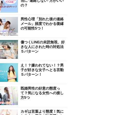
当に”連絡しない”方がいい
の？
男性心理「別れた後の連絡
メール」頻度でわかる復縁
の可能性5つ！
傷つくLINEの未読無視、好
きな人にされた時の対処法
５パターン
え！？嫌われてない！？男
子が好きな女子へとる言動
５パターン！
既婚男性の好意の態度っ
て？気になる女性への接し
方5つ
カギは言葉より態度！気に