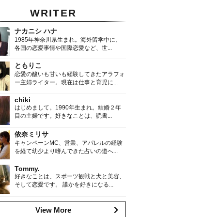
WRITER
ナカニシ ハナ
1985年神奈川県生まれ。海外留学中に、
各国の恋愛事情や国際恋愛など、世...
ともりこ
恋愛の酸いも甘いも経験してきたアラフォ
ー主婦ライター。現在は仕事と育児に...
chiki
はじめまして。1990年生まれ。結婚２年
目の主婦です。好きなことは、読書...
依奈ミリサ
キャンペーンMC、営業、アパレルの経験
を経て幼少より嗜んできた占いの道へ...
Tommy.
好きなことは、スポーツ観戦と犬と美容、
そして恋愛です。 誰かを好きになる...
View More