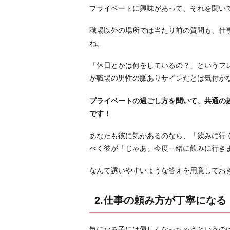
プライベートに興味があって、それを聞い
事
の
職場以外の場所では当たり前の質問も、仕
頼
ね。
み
方
「休日とかは何をしているの？」というフ
が
が職場の男性の脈ありサインだとは気付か
丁
プライベートの過ごし方を聞いて、共通の
寧
です！
に
な
あなたも彼に気があるのなら、「飲みに行
る
べく彼が「じゃあ、今度一緒に飲みに行き
3.
仕
なんて誘いやすいような答えを用意してお
事
の
2.仕事の頼み方が丁寧になる
出
来
気になる子には優しくなっちゃうというの