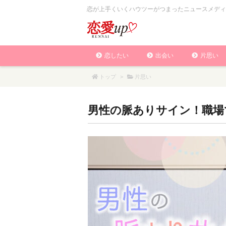
恋が上手くいくハウツーがつまったニュースメディ
恋したい
出会い
片思い
トップ
>
片思い
男性の脈ありサイン！職場