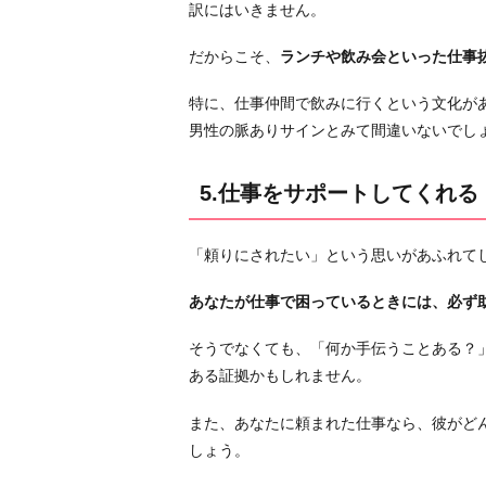
訳にはいきません。
会
社
だからこそ、
ランチや飲み会といった仕事
の
特に、仕事仲間で飲みに行くという文化が
飲
男性の脈ありサインとみて間違いないでし
み
会
で
5.仕事をサポートしてくれる
い
つ
「頼りにされたい」という思いがあふれて
も
近
あなたが仕事で困っているときには、必ず
く
の
そうでなくても、「何か手伝うことある？
席
ある証拠かもしれません。
に
また、あなたに頼まれた仕事なら、彼がど
座
しょう。
っ
て