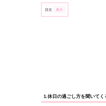
目次
1.
休
日
の
過
ご
し
方
を
聞
い
て
く
る
1.休日の過ごし方を聞いてく
2.
仕