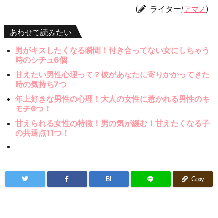
(
ライター/
)
アマノ
あわせて読みたい
男がキスしたくなる瞬間！付き合ってない女にしちゃう
時のシチュ6個
甘えたい男性心理って？彼があなたに寄りかかってきた
時の気持ち7つ
年上好きな男性の心理！大人の女性に惹かれる男性のキ
モチ6つ！
甘えられる女性の特徴！男の気が緩む！甘えたくなる子
の共通点11つ！
B!
Copy