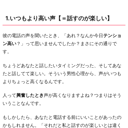
い】
2.
1.いつもより高い声【＝話すのが楽しい】
の
ん
び
彼の電話の声を聞いたとき、「あれ？なんか今日
テンショ
り
ン高い
？」って思いませんでしたか？まさにその通りで
し
す。
た
ちょうどあなたと話したいタイミングだった、そしてあな
声
たと話してて楽しい。そういう男性心理から、声がいつも
【＝
よりちょっと高くなるんです。
甘
え
人って
興奮したとき
声が高くなりますよね？つまりはそう
た
いうことなんです。
い】
3.
もしかしたら、あなたと電話する前にいいことがあったの
優
かもしれません。「それだと私と話すのが楽しいとは違く