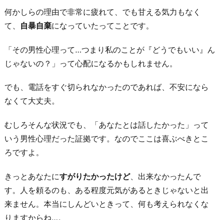
何かしらの理由で非常に疲れて、でも甘える気力もなく
て、
自暴自棄
になっていたってことです。
「その男性心理って…つまり私のことが『どうでもいい』ん
じゃないの？」って心配になるかもしれません。
でも、電話をすぐ切られなかったのであれば、不安になら
なくて大丈夫。
むしろそんな状況でも、「あなたとは話したかった」って
いう男性心理だった証拠です。なのでここは喜ぶべきとこ
ろですよ。
きっとあなたに
すがりたかったけど
、出来なかったんで
す。人を頼るのも、ある程度元気があるときじゃないと出
来ません。本当にしんどいときって、何も考えられなくな
りますからね…。