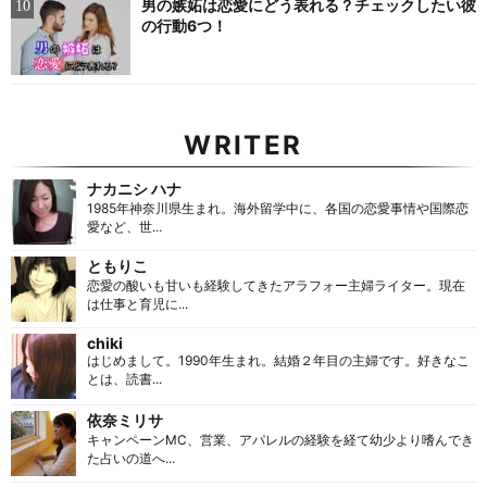
男の嫉妬は恋愛にどう表れる？チェックしたい彼
の行動6つ！
WRITER
ナカニシ ハナ
1985年神奈川県生まれ。海外留学中に、各国の恋愛事情や国際恋
愛など、世...
ともりこ
恋愛の酸いも甘いも経験してきたアラフォー主婦ライター。現在
は仕事と育児に...
chiki
はじめまして。1990年生まれ。結婚２年目の主婦です。好きなこ
とは、読書...
依奈ミリサ
キャンペーンMC、営業、アパレルの経験を経て幼少より嗜んでき
た占いの道へ...