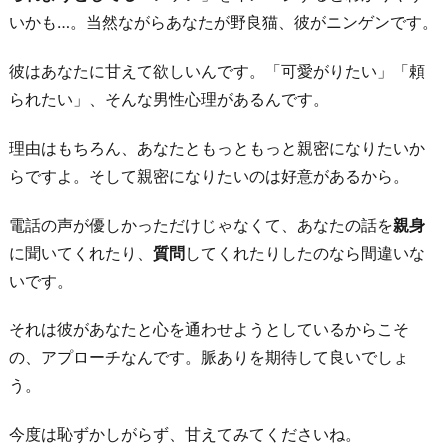
め
いかも…。当然ながらあなたが野良猫、彼がニンゲンです。
て
彼はあなたに甘えて欲しいんです。「可愛がりたい」「頼
欲
られたい」、そんな男性心理があるんです。
し
い】
理由はもちろん、あなたともっともっと親密になりたいか
5.
らですよ。そして親密になりたいのは好意があるから。
ぼ
ん
電話の声が優しかっただけじゃなくて、あなたの話を
親身
や
に聞いてくれたり、
質問
してくれたりしたのなら間違いな
り
いです。
し
それは彼があなたと心を通わせようとしているからこそ
た
の、アプローチなんです。脈ありを期待して良いでしょ
声
う。
【＝
全
今度は恥ずかしがらず、甘えてみてくださいね。
部