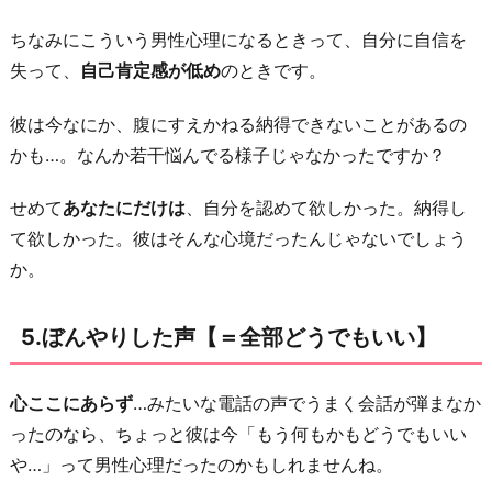
お
わ
ちなみにこういう男性心理になるときって、自分に自信を
り
失って、
自己肯定感が低め
のときです。
に
彼は今なにか、腹にすえかねる納得できないことがあるの
かも…。なんか若干悩んでる様子じゃなかったですか？
せめて
あなたにだけは
、自分を認めて欲しかった。納得し
て欲しかった。彼はそんな心境だったんじゃないでしょう
か。
5.ぼんやりした声【＝全部どうでもいい】
心ここにあらず
…みたいな電話の声でうまく会話が弾まなか
ったのなら、ちょっと彼は今「もう何もかもどうでもいい
や…」って男性心理だったのかもしれませんね。