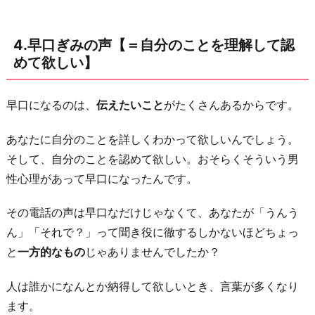
機
嫌
4.早口ぎみの声【＝自分のことを理解して認
な
めて欲しい】
声
【＝
早口になるのは、
伝えたいこと
がたくさんあるからです。
怒
り
あなたに自分のことを詳しくわかって欲しいんでしょう。
を
そして、自分のことを認めて欲しい。おそらくそういう男
わ
性心理があって早口になったんです。
か
その電話の声は早口なだけじゃなくて、あなたが「うんう
っ
ん」「それで？」って聞き役に徹するしかないほどちょっ
て
と
一方的なもの
じゃありませんでしたか？
欲
し
人は誰かになんとか納得して欲しいとき、言葉が多くなり
い】
ます。