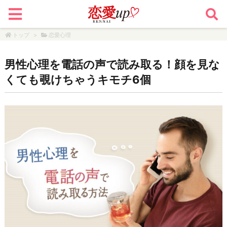
トップ
>
恋愛心理
男性心理を電話の声で読み取る！顔を見な
くても覗けちゃうキモチ6個