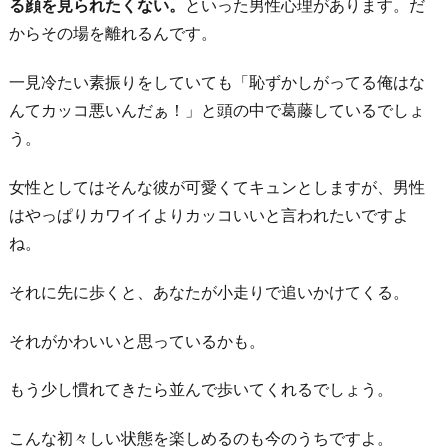
間
る顔を見られたくない。
といった男性心理があります。だ
の
からその場を離れるんです。
ウ
一見冷たい素振りをしていても「恥ずかしがってる俺はな
ィ
んてカッコ悪いんだぁ！」と頭の中で葛藤しているでしょ
ン
う。
ド
ウ
女性としてはそんな彼が可愛くてキュンとしますが、男性
シ
はやっぱりカワイイよりカッコいいと言われたいですよ
ョ
ね。
ッ
ピ
それに先に歩くと、あなたが小走りで追いかけてくる。
ン
それがかわいいと思っているかも。
グ
が
もう少し慣れてきたら並んで歩いてくれるでしょう。
つ
ら
こんな初々しい状態を楽しめるのも今のうちですよ。