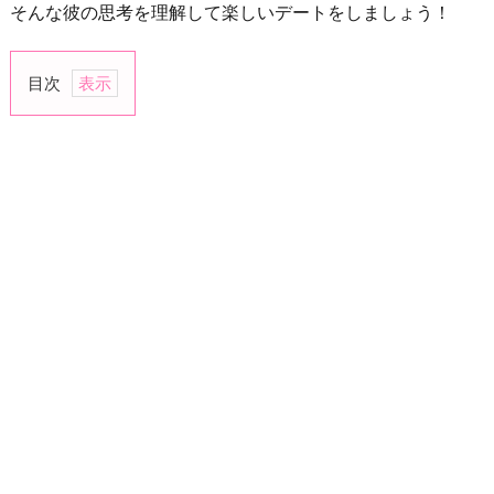
そんな彼の思考を理解して楽しいデートをしましょう！
目次
1.
目
的
地
に
向
か
う
こ
と
だ
け
に