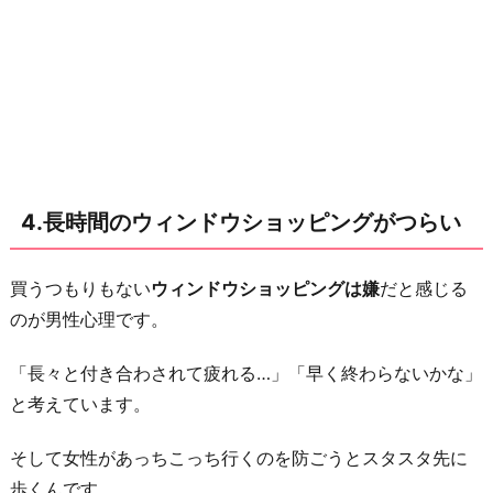
8.
自
分
の
思
い
通
4.長時間のウィンドウショッピングがつらい
り
に
買うつもりもない
ウィンドウショッピングは嫌
だと感じる
し
のが男性心理です。
た
い
「長々と付き合わされて疲れる…」「早く終わらないかな」
お
と考えています。
わ
そして女性があっちこっち行くのを防ごうとスタスタ先に
り
歩くんです。
に