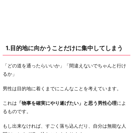
集
中
し
て
し
1.目的地に向かうことだけに集中してしまう
ま
う
2.
「どの道を通ったらいいか」「間違えないでちゃんと行け
照
るか」
れ
男性は目的地に着くまでにこんなことを考えています。
隠
し
これは
「物事を確実にやり遂げたい」と思う男性心理
によ
3.
るものです。
女
性
もし出来なければ、すごく落ち込んだり、自分は無能な人