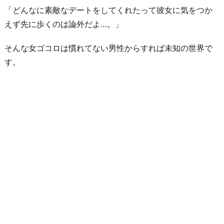
放
「どんなに素敵なデートをしてくれたって彼女に気をつか
で
えず先に歩くのは論外だよ…。」
い
そんな女ゴコロは慣れてない男性からすれば未知の世界で
た
す。
い
7.
歩
く
こ
と
は
た
だ
の
手
段