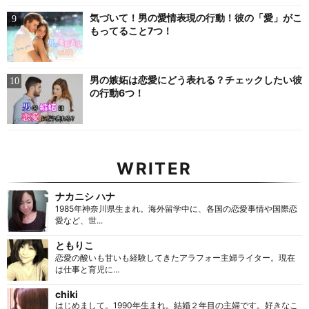
気づいて！男の愛情表現の行動！彼の「愛」がこ
もってること7つ！
男の嫉妬は恋愛にどう表れる？チェックしたい彼
の行動6つ！
WRITER
ナカニシ ハナ
1985年神奈川県生まれ。海外留学中に、各国の恋愛事情や国際恋
愛など、世...
ともりこ
恋愛の酸いも甘いも経験してきたアラフォー主婦ライター。現在
は仕事と育児に...
chiki
はじめまして。1990年生まれ。結婚２年目の主婦です。好きなこ