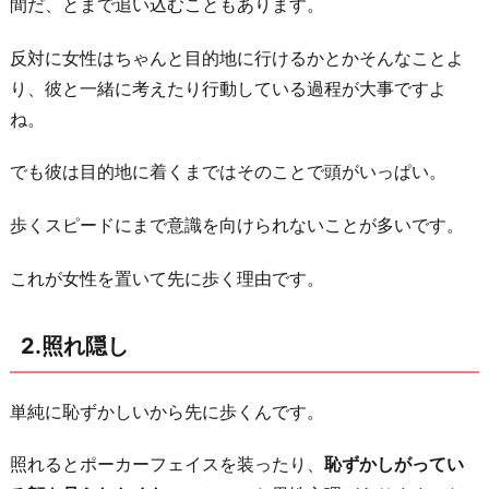
へ
間だ、とまで追い込むこともあります。
の
反対に女性はちゃんと目的地に行けるかとかそんなことよ
配
り、彼と一緒に考えたり行動している過程が大事ですよ
慮
ね。
の
仕
でも彼は目的地に着くまではそのことで頭がいっぱい。
方
が
歩くスピードにまで意識を向けられないことが多いです。
わ
か
これが女性を置いて先に歩く理由です。
ら
な
2.照れ隠し
い
4.
単純に恥ずかしいから先に歩くんです。
長
時
照れるとポーカーフェイスを装ったり、
恥ずかしがってい