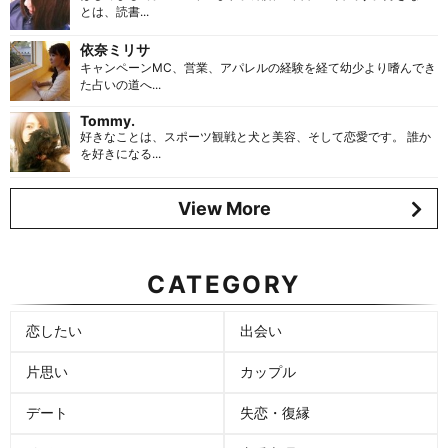
とは、読書...
依奈ミリサ
キャンペーンMC、営業、アパレルの経験を経て幼少より嗜んでき
た占いの道へ...
Tommy.
好きなことは、スポーツ観戦と犬と美容、そして恋愛です。 誰か
を好きになる...
View More
CATEGORY
恋したい
出会い
片思い
カップル
デート
失恋・復縁