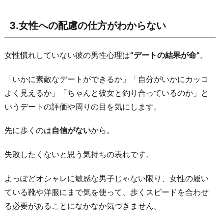
い
5.
3.女性への配慮の仕方がわからない
先
に
女性慣れしていない彼の男性心理は
”デートの結果が命”
。
歩
く
「いかに素敵なデートができるか」「自分がいかにカッコ
の
よく見えるか」「ちゃんと彼女と釣り合っているのか」と
が
いうデートの評価や周りの目を気にします。
男
ら
先に歩くのは
自信がない
から。
し
失敗したくないと思う気持ちの表れです。
さ
6.
よっぽどオシャレに敏感な男子じゃない限り、女性の履い
自
ている靴や洋服にまで気を使って、歩くスピードを合わせ
由
る必要があることになかなか気づきません。
奔