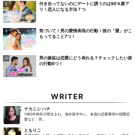
付き合ってないのにデートに誘うのは90％脈ア
リ！恋人になる方法７つ
気づいて！男の愛情表現の行動！彼の「愛」がこ
もってること7つ！
男の嫉妬は恋愛にどう表れる？チェックしたい彼
の行動6つ！
WRITER
ナカニシ ハナ
1985年神奈川県生まれ。海外留学中に、各国の恋愛事情や国際恋
愛など、世...
ともりこ