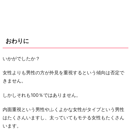
おわりに
いかがでしたか？
女性よりも男性の方が外見を重視するという傾向は否定で
きません。
しかしそれも100％ではありません。
内面重視という男性やふくよかな女性がタイプという男性
はたくさんいますし、太っていてもモテる女性もたくさん
います。