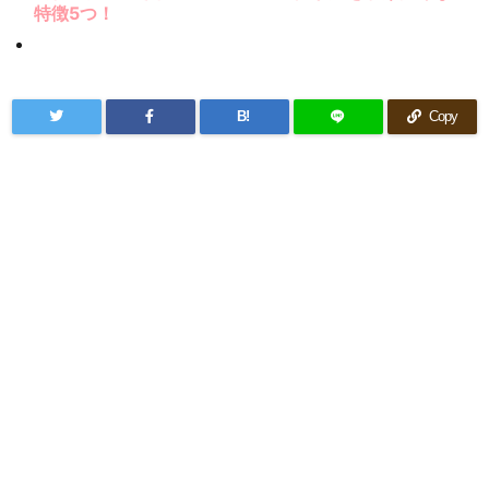
特徴5つ！
B!
Copy