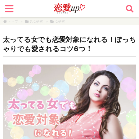
トップ
>
男女研究
>
女研究
太ってる女でも恋愛対象になれる！ぽっち
ゃりでも愛されるコツ6つ！