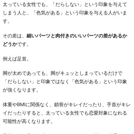
太っている女性でも、「だらしない」という印象を与えて
しまう人と、「色気がある」という印象を与える人がいま
す。
その差は、
細いパーツと肉付きのいいパーツの差があるか
どうか
です。
例えば足首。
脚が太めであっても、脚がキュッとしまっているだけで
「だらしない」と印象ではなく「色気がある」という印象
が強くなります。
体重やBMIに関係なく、鎖骨がキレイだったり、手首がキレ
イだったりすると、太っている女性でも恋愛対象になれる
可能性が高くなります。