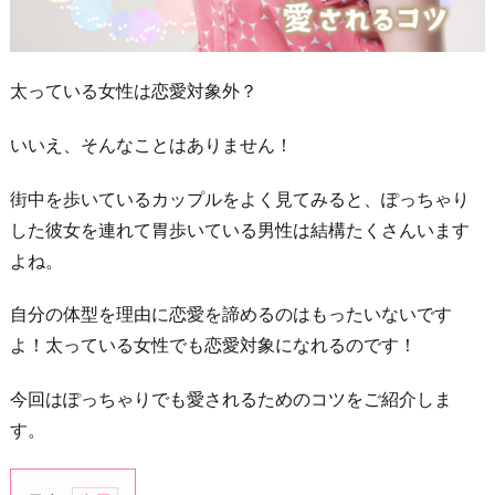
太っている女性は恋愛対象外？
いいえ、そんなことはありません！
街中を歩いているカップルをよく見てみると、ぽっちゃり
した彼女を連れて胃歩いている男性は結構たくさんいます
よね。
自分の体型を理由に恋愛を諦めるのはもったいないです
よ！太っている女性でも恋愛対象になれるのです！
今回はぽっちゃりでも愛されるためのコツをご紹介しま
す。