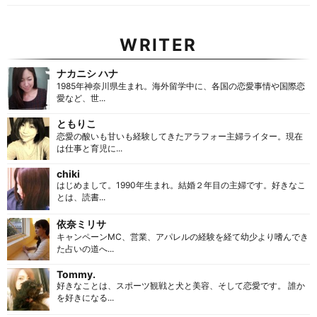
WRITER
ナカニシ ハナ
1985年神奈川県生まれ。海外留学中に、各国の恋愛事情や国際恋
愛など、世...
ともりこ
恋愛の酸いも甘いも経験してきたアラフォー主婦ライター。現在
は仕事と育児に...
chiki
はじめまして。1990年生まれ。結婚２年目の主婦です。好きなこ
とは、読書...
依奈ミリサ
キャンペーンMC、営業、アパレルの経験を経て幼少より嗜んでき
た占いの道へ...
Tommy.
好きなことは、スポーツ観戦と犬と美容、そして恋愛です。 誰か
を好きになる...