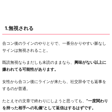
の
み
3.
ス
1.無視される
タ
ン
合コン後のラインのやりとりで、一番分かりやすい脈なし
プ
サインは無視されること。
だ
け
既読無視ならまだしも未読のままなら、
興味がない以上に
3.
嫌われてる可能性があります。
予
定
女性から合コン後にラインが来たら、社交辞令でも返事を
を
するのが普通。
曖
たとえその文章で終わりにしようと思っても、
“一度関わり
昧
を持った相手への礼儀"として返信はするはずです。
に