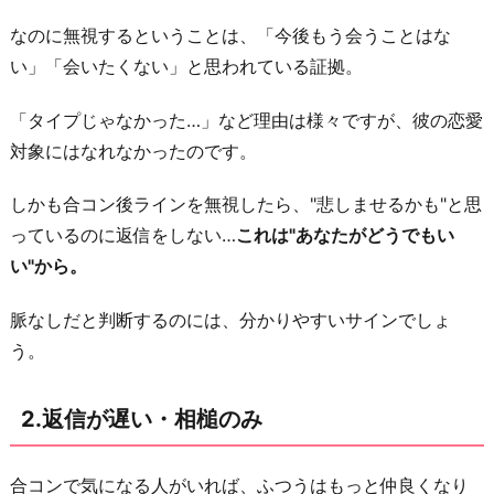
さ
なのに無視するということは、「今後もう会うことはな
れ
い」「会いたくない」と思われている証拠。
る
4.
「タイプじゃなかった…」など理由は様々ですが、彼の恋愛
二
対象にはなれなかったのです。
人
き
しかも合コン後ラインを無視したら、"悲しませるかも"と思
り
っているのに返信をしない…
これは"あなたがどうでもい
を
い"から。
避
脈なしだと判断するのには、分かりやすいサインでしょ
け
う。
ら
れ
2.返信が遅い・相槌のみ
る
お
合コンで気になる人がいれば、ふつうはもっと仲良くなり
わ