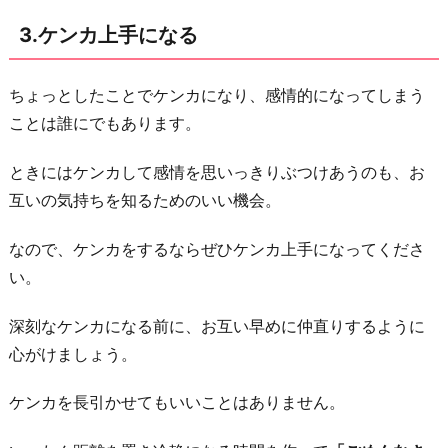
す
3.ケンカ上手になる
る
5.
ちょっとしたことでケンカになり、感情的になってしまう
自
ことは誰にでもあります。
分
磨
ときにはケンカして感情を思いっきりぶつけあうのも、お
き
互いの気持ちを知るためのいい機会。
を
続
なので、ケンカをするならぜひケンカ上手になってくださ
け
い。
て
深刻なケンカになる前に、お互い早めに仲直りするように
い
心がけましょう。
く
6.
ケンカを長引かせてもいいことはありません。
自
分