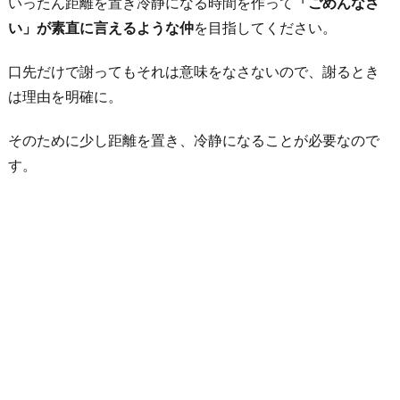
いったん距離を置き冷静になる時間を作って
「ごめんなさ
の
い」が素直に言えるような仲
を目指してください。
時
口先だけで謝ってもそれは意味をなさないので、謝るとき
間
は理由を明確に。
も
大
そのために少し距離を置き、冷静になることが必要なので
事
す。
に
す
る
お
わ
り
に