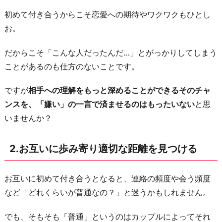
距
初めて付き合うからこそ恋愛への期待やワクワクもひとし
離
お。
を
見
だからこそ「こんな人だったんだ…」とがっかりしてしまう
つ
ことがあるのも仕方のないことです。
け
る
ですが
相手への理解をもっと深めることができるそのチャ
ンスを、「嫌い」の一言で済ませるのはもったいない
と思
3.
いませんか？
ケ
ン
カ
2.お互いに歩み寄り適切な距離を見つける
上
手
お互いに初めて付き合うとなると、連絡の頻度や会う頻度
に
など「どれくらいが普通なの？」と迷うかもしれません。
な
る
でも、そもそも「普通」というのはカップルによってそれ