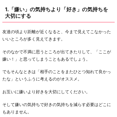
切
1.「嫌い」の気持ちより「好き」の気持ちを
に
大切にする
す
る
友達の頃より距離が近くなると、今まで見えてこなかった
2.
いいところが多く見えてきます。
お
互
そのなかで不満に思うところが出てきたりして、「ここが
い
嫌い！」と思ってしまうこともあるでしょう。
に
歩
でもそんなときは「相手のことをまたひとつ知れて良かっ
み
たな」というふうに考えるのがオススメ。
寄
り
お互いに嫌いより好きを大切にしてください。
適
そして嫌いの気持ちで好きの気持ちを減らす必要はどこに
切
もありません。
な