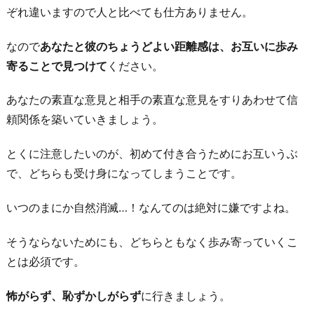
ぞれ違いますので人と比べても仕方ありません。
4.
「あ
なので
あなたと彼のちょうどよい距離感は、お互いに歩み
り
寄ることで見つけて
ください。
が
と
あなたの素直な意見と相手の素直な意見をすりあわせて信
う」
頼関係を築いていきましょう。
と
感
とくに注意したいのが、初めて付き合うためにお互いうぶ
謝
で、どちらも受け身になってしまうことです。
を
いつのまにか自然消滅…！なんてのは絶対に嫌ですよね。
伝
え
そうならないためにも、どちらともなく歩み寄っていくこ
る
とは必須です。
よ
う
怖がらず、恥ずかしがらず
に行きましょう。
に