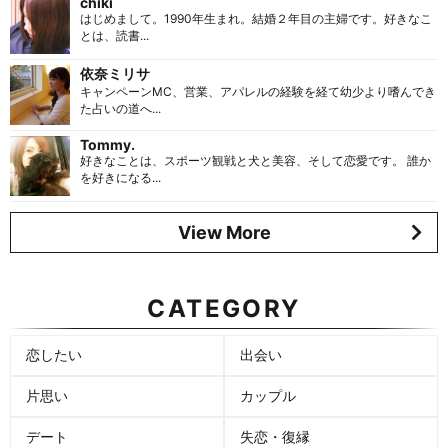
chiki
はじめまして。1990年生まれ。結婚２年目の主婦です。好きなこ
とは、読書...
依奈ミリサ
キャンペーンMC、営業、アパレルの経験を経て幼少より嗜んでき
た占いの道へ...
Tommy.
好きなことは、スポーツ観戦と犬と美容、そして恋愛です。 誰か
を好きになる...
View More
CATEGORY
恋したい
出会い
片思い
カップル
デート
失恋・復縁