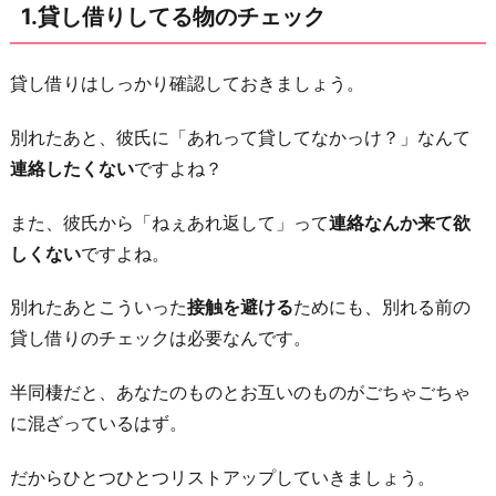
1.貸し借りしてる物のチェック
買
っ
た
貸し借りはしっかり確認しておきましょう。
物
別れたあと、彼氏に「あれって貸してなかっけ？」なんて
の
連絡したくない
ですよね？
チ
ェ
また、彼氏から「ねぇあれ返して」って
連絡なんか来て欲
ッ
しくない
ですよね。
ク
3.
別れたあとこういった
接触を避ける
ためにも、別れる前の
そ
貸し借りのチェックは必要なんです。
も
半同棲だと、あなたのものとお互いのものがごちゃごちゃ
そ
に混ざっているはず。
も
な
だからひとつひとつリストアップしていきましょう。
ぜ