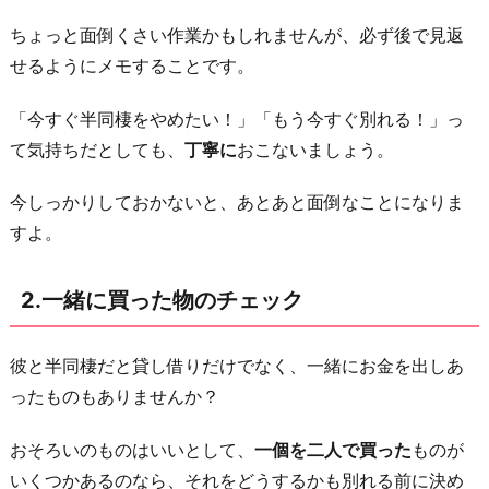
別
ちょっと面倒くさい作業かもしれませんが、必ず後で見返
れ
せるようにメモすることです。
た
い
「今すぐ半同棲をやめたい！」「もう今すぐ別れる！」っ
の
て気持ちだとしても、
丁寧に
おこないましょう。
か
今しっかりしておかないと、あとあと面倒なことになりま
ハ
すよ。
ッ
キ
2.一緒に買った物のチェック
リ
さ
せ
彼と半同棲だと貸し借りだけでなく、一緒にお金を出しあ
る
ったものもありませんか？
4.
おそろいのものはいいとして、
一個を二人で買った
ものが
別
いくつかあるのなら、それをどうするかも別れる前に決め
れ