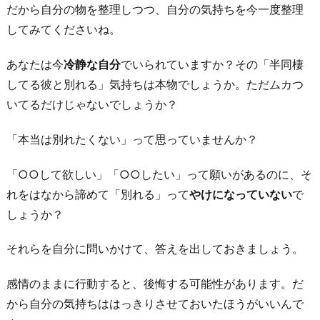
定
だから自分の物を整理しつつ、自分の気持ちを今一度整理
し
してみてくださいね。
て
返
あなたは今
冷静な自分
でいられていますか？その「半同棲
事
してる彼と別れる」気持ちは本物でしょうか。ただムカつ
を
いてるだけじゃないでしょうか？
考
「本当は別れたくない」って思っていませんか？
え
る
「○○して欲しい」「○○したい」って願いがあるのに、そ
6.
れをはなから諦めて「別れる」って
やけになっていない
で
「絶
しょうか？
対
別
それらを自分に問いかけて、答えを出しておきましょう。
れ
感情のままに行動すると、後悔する可能性があります。だ
る」
から自分の気持ちははっきりさせておいたほうがいいんで
と