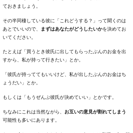
ておきましょう。
た
後
その半同棲している彼に「これどうする？」って聞くのは
何
あとでいいので、
まずはあなたがどうしたいか
を決めてお
を
いてください。
す
る
たとえば「買うとき彼氏に出してもらったぶんのお金を出
か
すから、私が持って行きたい」とか。
シ
「彼氏が持っててもいいけど、私が出したぶんのお金はち
ミ
ょうだい」とか。
ュ
レ
もしくは「もうぜんぶ彼氏が決めていい」とかです。
ー
シ
ちなみにこれは当然ながら、
お互いの意見が割れてしまう
ョ
可能性も多いにあります。
ン
を