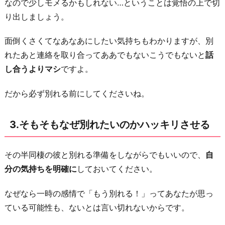
なので少しモメるかもしれない…ということは覚悟の上で切
す
り出しましょう。
る
面倒くさくてなあなあにしたい気持ちもわかりますが、別
5.
れたあと連絡を取り合ってああでもないこうでもないと
話
彼
し合うよりマシ
ですよ。
に
言
だから必ず別れる前にしてくださいね。
わ
れ
3.そもそもなぜ別れたいのかハッキリさせる
そ
う
その半同棲の彼と別れる準備をしながらでもいいので、
自
な
分の気持ちを明確に
しておいてください。
こ
と
なぜなら一時の感情で「もう別れる！」ってあなたが思っ
を
ている可能性も、ないとは言い切れないからです。
想