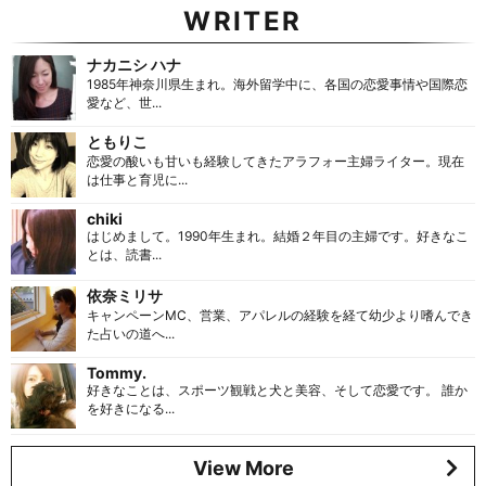
WRITER
ナカニシ ハナ
1985年神奈川県生まれ。海外留学中に、各国の恋愛事情や国際恋
愛など、世...
ともりこ
恋愛の酸いも甘いも経験してきたアラフォー主婦ライター。現在
は仕事と育児に...
chiki
はじめまして。1990年生まれ。結婚２年目の主婦です。好きなこ
とは、読書...
依奈ミリサ
キャンペーンMC、営業、アパレルの経験を経て幼少より嗜んでき
た占いの道へ...
Tommy.
好きなことは、スポーツ観戦と犬と美容、そして恋愛です。 誰か
を好きになる...
View More