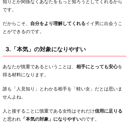
知りとか関係なくあなたをもっと知ろうとしてくれるから
あ
です。
る
男
だからこそ、
自分をより理解してくれる
イイ男に出会うこ
性
とができるのです。
に
好
3.「本気」の対象になりやすい
か
れ
あなたが慎重であるということは、
相手にとっても安心
を
や
得る材料になります。
す
い
誰も「人見知り」とわかる相手を「軽い女」だとは思いま
お
せんよね。
わ
り
人と接することに慎重である女性はそれだけ
信用に足りる
に
と思われ
「本気の対象」になりやすい
のです。