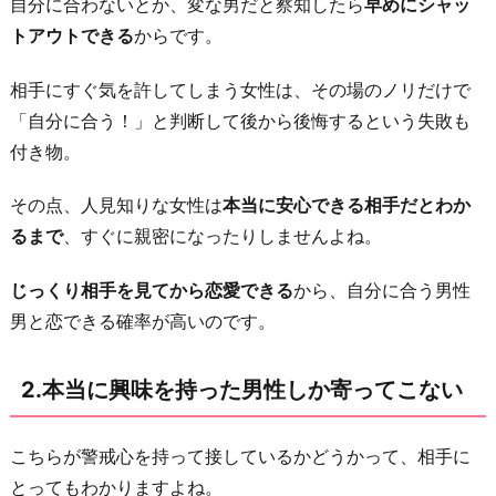
自分に合わないとか、変な男だと察知したら
早めにシャッ
な
トアウトできる
からです。
い
3.
相手にすぐ気を許してしまう女性は、その場のノリだけで
「本
「自分に合う！」と判断して後から後悔するという失敗も
気」
付き物。
の
対
その点、人見知りな女性は
本当に安心できる相手だとわか
象
るまで
、すぐに親密になったりしませんよね。
に
な
じっくり相手を見てから恋愛できる
から、自分に合う男性
り
男と恋できる確率が高いのです。
や
す
2.本当に興味を持った男性しか寄ってこない
い
4.
こちらが警戒心を持って接しているかどうかって、相手に
素
とってもわかりますよね。