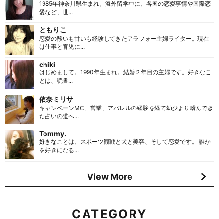
1985年神奈川県生まれ。海外留学中に、各国の恋愛事情や国際恋
愛など、世...
ともりこ
恋愛の酸いも甘いも経験してきたアラフォー主婦ライター。現在
は仕事と育児に...
chiki
はじめまして。1990年生まれ。結婚２年目の主婦です。好きなこ
とは、読書...
依奈ミリサ
キャンペーンMC、営業、アパレルの経験を経て幼少より嗜んでき
た占いの道へ...
Tommy.
好きなことは、スポーツ観戦と犬と美容、そして恋愛です。 誰か
を好きになる...
View More
CATEGORY