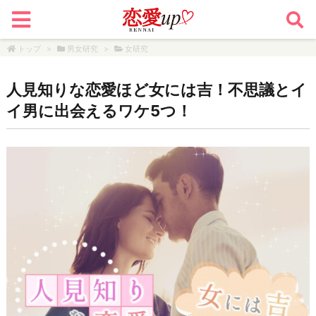
トップ
>
男女研究
>
女研究
人見知りな恋愛ほど女には吉！不思議とイ
イ男に出会えるワケ5つ！