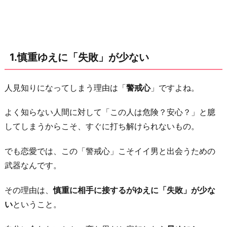
当
に
興
味
1.慎重ゆえに「失敗」が少ない
を
持
っ
人見知りになってしまう理由は「
警戒心
」ですよね。
た
よく知らない人間に対して「この人は危険？安心？」と臆
男
してしまうからこそ、すぐに打ち解けられないもの。
性
し
でも恋愛では、この「警戒心」こそイイ男と出会うための
か
武器なんです。
寄
っ
その理由は、
慎重に相手に接するがゆえに「失敗」が少な
て
い
ということ。
こ