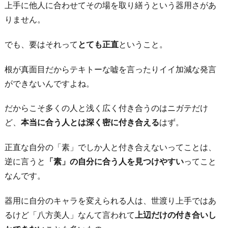
上手に他人に合わせてその場を取り繕うという器用さがあ
りません。
でも、要はそれって
とても正直
ということ。
根が真面目だからテキトーな嘘を言ったりイイ加減な発言
ができないんですよね。
だからこそ多くの人と浅く広く付き合うのはニガテだけ
ど、
本当に合う人とは深く密に付き合える
はず。
正直な自分の「素」でしか人と付き合えないってことは、
逆に言うと
「素」の自分に合う人を見つけやすい
ってこと
なんです。
器用に自分のキャラを変えられる人は、世渡り上手ではあ
るけど「八方美人」なんて言われて
上辺だけの付き合いし