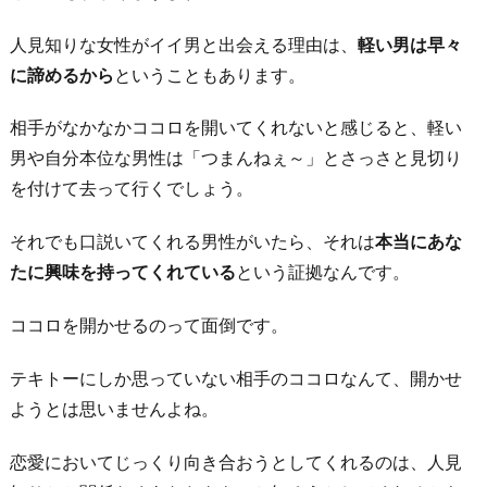
に
合
人見知りな女性がイイ男と出会える理由は、
軽い男は早々
う
に諦めるから
ということもあります。
人
相手がなかなかココロを開いてくれないと感じると、軽い
を
男や自分本位な男性は「つまんねぇ～」とさっさと見切り
見
を付けて去って行くでしょう。
つ
け
それでも口説いてくれる男性がいたら、それは
本当にあな
や
たに興味を持ってくれている
という証拠なんです。
す
い
ココロを開かせるのって面倒です。
5.
テキトーにしか思っていない相手のココロなんて、開かせ
包
ようとは思いませんよね。
容
力
恋愛においてじっくり向き合おうとしてくれるのは、人見
の