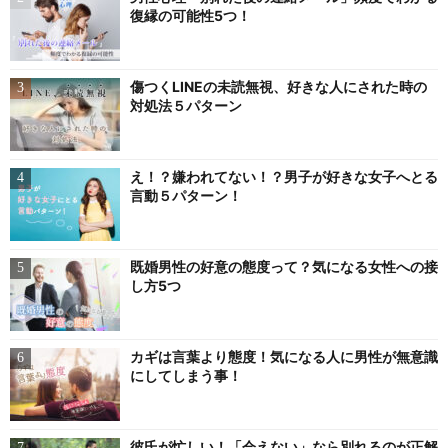
復縁の可能性5つ！
傷つくLINEの未読無視、好きな人にされた時の
対処法５パターン
え！？嫌われてない！？男子が好きな女子へとる
言動５パターン！
既婚男性の好意の態度って？気になる女性への接
し方5つ
カギは言葉より態度！気になる人に男性が無意識
にしてしまう事！
彼氏が忙しい！「会えない」なら別れるのが正解