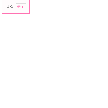
目次
1.
ベ
ッ
ド
以
外
の
自
分
を
よ
く
知
っ
て