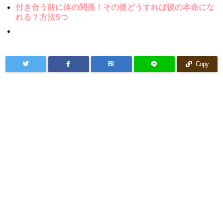
付き合う前に体の関係！その後どうすれば彼の本命にな
れる？方法5つ
B!
Copy