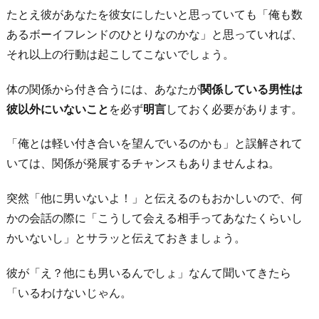
い
たとえ彼があなたを彼女にしたいと思っていても「俺も数
女
あるボーイフレンドのひとりなのかな」と思っていれば、
に
それ以上の行動は起こしてこないでしょう。
な
る
体の関係から付き合うには、あなたが
関係している男性は
4.
彼以外にいないこと
を必ず
明言
しておく必要があります。
彼
「俺とは軽い付き合いを望んでいるのかも」と誤解されて
の
いては、関係が発展するチャンスもありませんよね。
前
で
突然「他に男いないよ！」と伝えるのもおかしいので、何
き
かの会話の際に「こうして会える相手ってあなたくらいし
ち
かいないし」とサラッと伝えておきましょう。
ん
と
彼が「え？他にも男いるんでしょ」なんて聞いてきたら
自
「いるわけないじゃん。
己