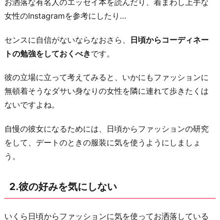
お洒落な有名人のエッセイ本を読んだり、着まわし上手な
行
女性のInstagramを参考にしたり…
ば
か
センスに自信がないならなおさら、
日頃からコーディネー
り
トの勉強をしておくべき
です。
を
彼の立場に立って考えてみると、いかにもファッションに
意
無頓着そうなダサい身なりの女性を隣に連れて歩きたくは
識
ないですよね。
し
過
自慢の彼女になるためには、日頃からファッションの研究
ぎ
をして、デートのときの服装に気を使うようにしましょ
る
う。
5.
自
2.彼の好みを気にしない
分
に
いくら日頃からファッションに気を使ってお洒落している
似