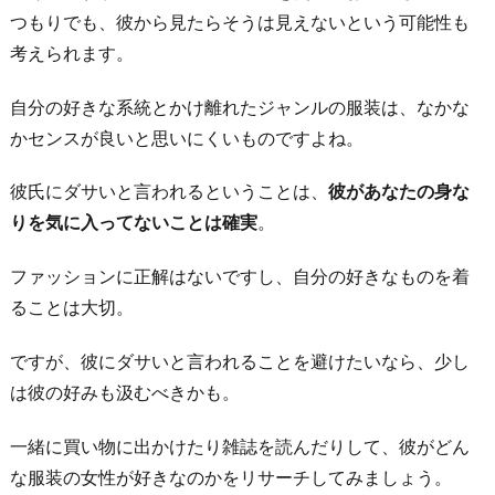
つもりでも、彼から見たらそうは見えないという可能性も
合
考えられます。
わ
な
自分の好きな系統とかけ離れたジャンルの服装は、なかな
い
かセンスが良いと思いにくいものですよね。
服
装
彼氏にダサいと言われるということは、
彼があなたの身な
お
りを気に入ってないことは確実
。
わ
ファッションに正解はないですし、自分の好きなものを着
り
ることは大切。
に
ですが、彼にダサいと言われることを避けたいなら、少し
は彼の好みも汲むべきかも。
一緒に買い物に出かけたり雑誌を読んだりして、彼がどん
な服装の女性が好きなのかをリサーチしてみましょう。