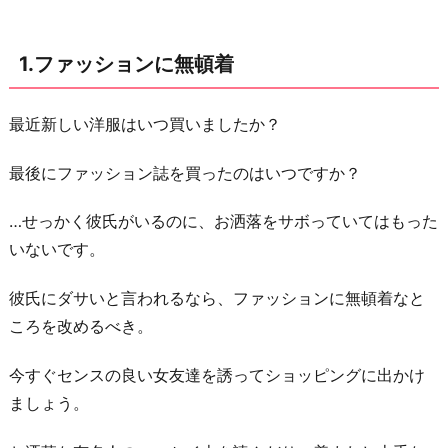
を
気
1.ファッションに無頓着
に
し
な
最近新しい洋服はいつ買いましたか？
い
最後にファッション誌を買ったのはいつですか？
3.
全
…せっかく彼氏がいるのに、お洒落をサボっていてはもった
身
いないです。
鏡
を
彼氏にダサいと言われるなら、ファッションに無頓着なと
見
ころを改めるべき。
な
今すぐセンスの良い女友達を誘ってショッピングに出かけ
い
ましょう。
4.
流