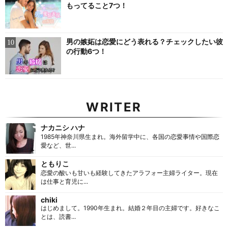
もってること7つ！
男の嫉妬は恋愛にどう表れる？チェックしたい彼
の行動6つ！
WRITER
ナカニシ ハナ
1985年神奈川県生まれ。海外留学中に、各国の恋愛事情や国際恋
愛など、世...
ともりこ
恋愛の酸いも甘いも経験してきたアラフォー主婦ライター。現在
は仕事と育児に...
chiki
はじめまして。1990年生まれ。結婚２年目の主婦です。好きなこ
とは、読書...