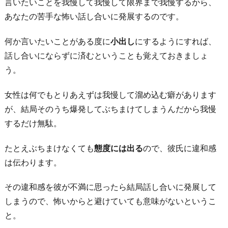
言いたいことを我慢して我慢して限界まで我慢するから、
い
あなたの苦手な怖い話し合いに発展するのです。
で
終
何か言いたいことがある度に
小出し
にするようにすれば、
わ
話し合いにならずに済むということも覚えておきましょ
る
う。
な
女性は何でもとりあえずは我慢して溜め込む癖があります
ら
が、結局そのうち爆発してぶちまけてしまうんだから我慢
そ
するだけ無駄。
の
程
たとえぶちまけなくても
態度には出る
ので、彼氏に違和感
度
は伝わります。
の
関
その違和感を彼が不満に思ったら結局話し合いに発展して
係
しまうので、怖いからと避けていても意味がないというこ
だ
と。
と