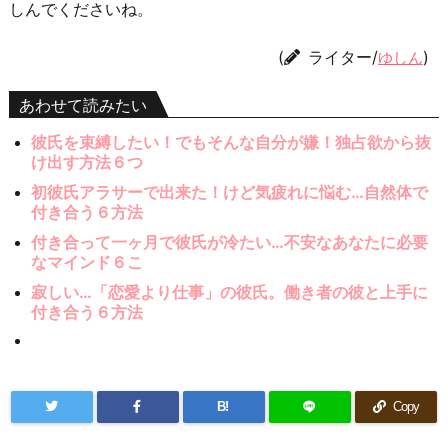
しんでくださいね。
(
ライター/
)
ゆしん
あわせて読みたい
彼氏を束縛したい！でもそんな自分が嫌！独占欲から抜
け出す方法６つ
初彼氏アラサーで出来た！けど気疲れに悩む…自然体で
付き合う６方法
付き合って一ヶ月で彼氏が冷たい…不安なあなたに必要
なマインド６こ
寂しい…「恋愛より仕事」の彼氏。働き者の彼と上手に
付き合う６方法
B!
Copy