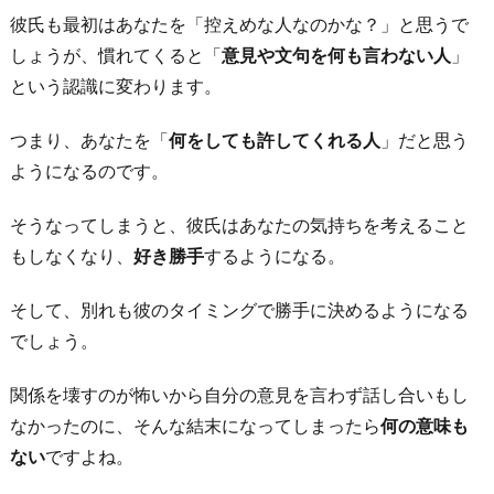
気
彼氏も最初はあなたを「控えめな人なのかな？」と思うで
を
しょうが、慣れてくると「
意見や文句を何も言わない人
」
つ
という認識に変わります。
け
れ
つまり、あなたを「
何をしても許してくれる人
」だと思う
ば
ようになるのです。
大
そうなってしまうと、彼氏はあなたの気持ちを考えること
き
もしなくなり、
好き勝手
するようになる。
な
問
そして、別れも彼のタイミングで勝手に決めるようになる
題
でしょう。
に
な
関係を壊すのが怖いから自分の意見を言わず話し合いもし
ら
なかったのに、そんな結末になってしまったら
何の意味も
な
ない
ですよね。
い