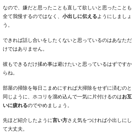
い
なので、嫌だと思ったことも直して欲しいと思ったことも
う
全て我慢するのではなく、
小出しに伝える
ようにしましょ
事
う。
6.
できれば話し合いをしたくないと思っているのはあなただ
自
けではありません。
分
を
彼もできるだけ揉め事は避けたいと思っているはずですか
変
らね。
え
る
部屋の掃除を毎日こまめにすれば大掃除をせずに済むのと
に
同じように、ホコリを溜め込んで一気に片付けるのは
お互
は
いに疲れる
のでやめましょう。
自
先ほど紹介したように
言い方
さえ気をつければ小出しにし
分
て大丈夫。
ら
し