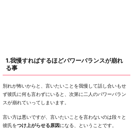
ワ
ー
バ
ラ
ン
ス
が
1.我慢すればするほどパワーバランスが崩れ
崩
る事
れ
る
事
別れが怖いからと、言いたいことを我慢して話し合いもせ
ず彼氏に何も言わずにいると、次第に二人のパワーバラン
2.
スが崩れていってしまいます。
言
い
言い方は悪いですが、言いたいことを言わないのは段々と
方
彼氏を
つけ上がらせる原因
になる、ということです。
に