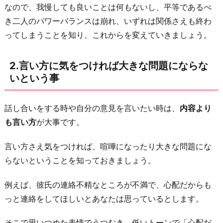
と
なので、我慢しても良いことは何もないし、平等であるべ
い
き二人のパワーバランスは崩れ、いずれは関係さえも終わ
う
ってしまうことを知り、これからを変えていきましょう。
事
3.
2.言い方に気をつければ大きな問題にならな
小
いという事
出
し
話し合いをする時や自分の意見を言いたい時は、
内容より
に
も言い方
が大事です。
す
言い方さえ気をつければ、喧嘩になったり大きな問題にな
れ
らないということを知っておきましょう。
ば
話
例えば、彼氏の連絡不精なところが不満で、心配だからも
し
っと連絡をしてほしいとあなたは思っているとします。
合
い
そこで思いつめた表情でうつむき、低いトーンで「心配だ