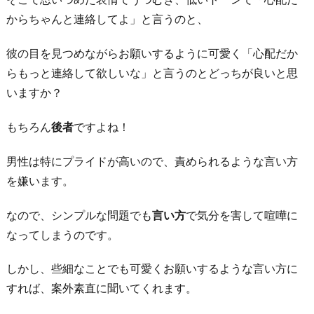
を
からちゃんと連絡してよ」と言うのと、
避
け
彼の目を見つめながらお願いするように可愛く「心配だか
ら
らもっと連絡して欲しいな」と言うのとどっちが良いと思
れ
いますか？
る
もちろん
後者
ですよね！
と
い
男性は特にプライドが高いので、責められるような言い方
う
を嫌います。
事
4.
なので、シンプルな問題でも
言い方
で気分を害して喧嘩に
長
なってしまうのです。
続
き
しかし、些細なことでも可愛くお願いするような言い方に
の
すれば、案外素直に聞いてくれます。
た