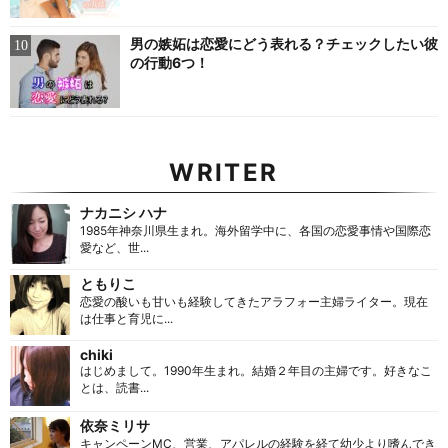
男の嫉妬は恋愛にどう表れる？チェックしたい彼
の行動6つ！
WRITER
ナカニシ ハナ
1985年神奈川県生まれ。海外留学中に、各国の恋愛事情や国際恋
愛など、世...
ともりこ
恋愛の酸いも甘いも経験してきたアラフォー主婦ライター。現在
は仕事と育児に...
chiki
はじめまして。1990年生まれ。結婚２年目の主婦です。好きなこ
とは、読書...
依奈ミリサ
キャンペーンMC、営業、アパレルの経験を経て幼少より嗜んでき