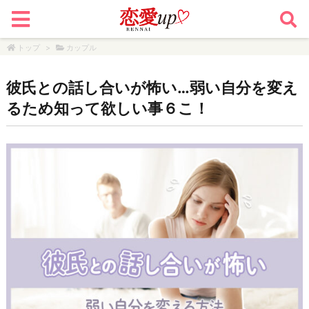
トップ
>
カップル
彼氏との話し合いが怖い…弱い自分を変え
るため知って欲しい事６こ！