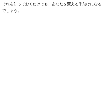
それを知っておくだけでも、あなたを変える手助けになる
く
でしょう。
い
る
べ
き
だ
と
い
う
事
お
わ
り
に