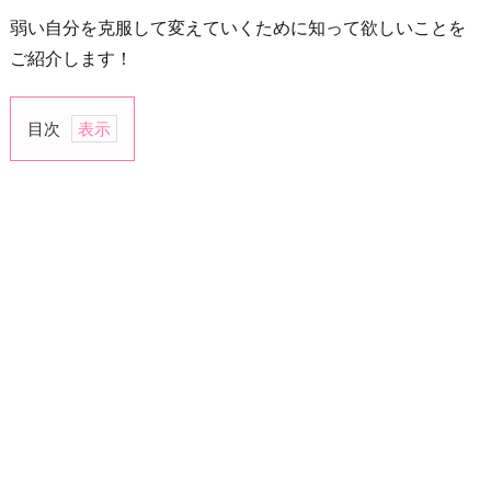
弱い自分を克服して変えていくために知って欲しいことを
ご紹介します！
目次
1.
我
慢
す
れ
ば
す
る
ほ
ど
パ