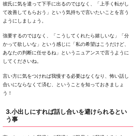
彼氏に気を遣って下手に出るのではなく、「上手く転がし
め
て改善してもらおう」という気持ちで言いたいことを言う
に
ようにしましょう。
は
会
強要するのではなく、「こうしてくれたら嬉しいな」「分
話
かって欲しいな」という感じに「私の希望はこうだけど、
が
あなたの判断に任せるね」というニュアンスで言うように
必
してくださいね。
須
で
言い方に気をつければ我慢する必要はなくなり、怖い話し
あ
合いにならなくて済む、ということを知っておきましょ
る
う！
事
5.
3.小出しにすれば話し合いを避けられるとい
話
う事
し
合