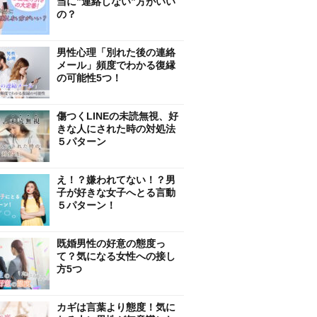
当に”連絡しない”方がいい
の？
男性心理「別れた後の連絡
メール」頻度でわかる復縁
の可能性5つ！
傷つくLINEの未読無視、好
きな人にされた時の対処法
５パターン
え！？嫌われてない！？男
子が好きな女子へとる言動
５パターン！
既婚男性の好意の態度っ
て？気になる女性への接し
方5つ
カギは言葉より態度！気に