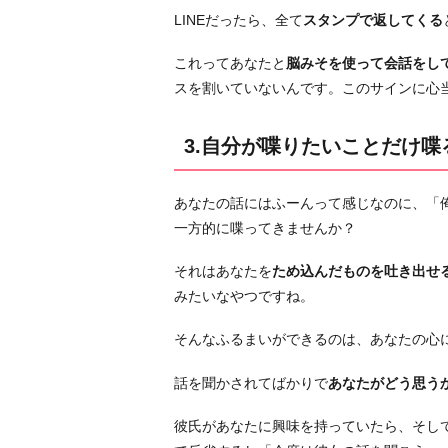
5.
LINEだったら、全て
スタンプで返してくる
ス
これってあなたと
脳みそを使って会話をし
マ
スを割いていないんです。このサインに心
ホ
ば
か
3.自分が喋りたいことだけ喋
り
い
あなたの話にはふーんって感じなのに、「
じ
一方的に喋ってきませんか？
る
6.
それはあなたを
ため込んだものを吐き出せ
「私
みたいなやつですね。
に
そんなふるまいができるのは、あなたの心
興
味
話を聞かされてばかりで
あなたがどう思う
な
い？」
彼氏があなたに興味を持っていたら、そし
っ