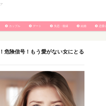
ア
カップル
デート
失恋・復縁
結婚
恋愛
！危険信号！もう愛がない女にとる