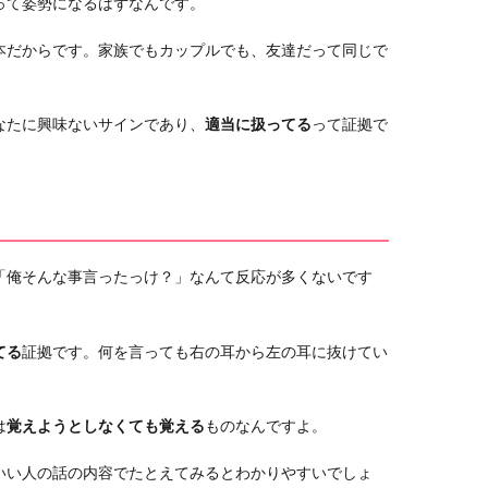
って姿勢になるはずなんです。
本だからです。家族でもカップルでも、友達だって同じで
なたに興味ないサインであり、
適当に扱ってる
って証拠で
「俺そんな事言ったっけ？」なんて反応が多くないです
てる
証拠です。何を言っても右の耳から左の耳に抜けてい
は
覚えようとしなくても覚える
ものなんですよ。
いい人の話の内容でたとえてみるとわかりやすいでしょ