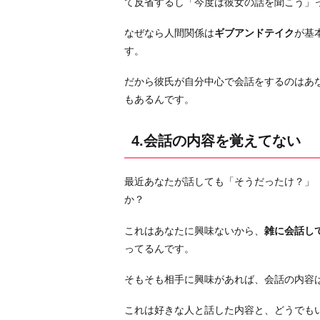
て反省するし「今度は彼女の話を聞こう」
て
指
なぜなら人間関係は
ギブアンドテイク
が基
摘
す。
す
だから彼氏が自分中心で会話をするのはあ
る
もあるんです。
と
面
倒
4.会話の内容を覚えてない
そ
う
最近あなたが話しても「そうだったけ？」
に
か？
す
る
これはあなたに興味ないから、
雑に会話し
ってるんです。
お
わ
そもそも相手に興味があれば、会話の内容
り
に
これは好きな人と話した内容と、どうでも