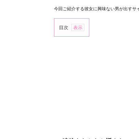
今回ご紹介する彼女に興味ない男が出すサ
目次
1.
連
絡
を
な
か
な
か
返
さ
な
い
2.
会