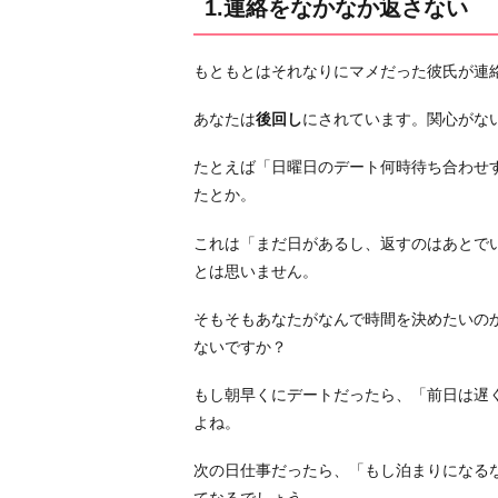
1.連絡をなかなか返さない
話
の
もともとはそれなりにマメだった彼氏が連
あ
い
あなたは
後回し
にされています。関心がな
づ
ち
たとえば「日曜日のデート何時待ち合わせ
が
たとか。
適
これは「まだ日があるし、返すのはあとで
当
とは思いません。
3.
自
そもそもあなたがなんで時間を決めたいの
分
ないですか？
が
喋
もし朝早くにデートだったら、「前日は遅
り
よね。
た
次の日仕事だったら、「もし泊まりになる
い