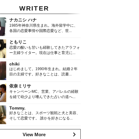
WRITER
ナカニシ ハナ
1985年神奈川県生まれ。海外留学中に、
各国の恋愛事情や国際恋愛など、世...
ともりこ
恋愛の酸いも甘いも経験してきたアラフォ
ー主婦ライター。現在は仕事と育児に...
chiki
はじめまして。1990年生まれ。結婚２年
目の主婦です。好きなことは、読書...
依奈ミリサ
キャンペーンMC、営業、アパレルの経験
を経て幼少より嗜んできた占いの道へ...
Tommy.
好きなことは、スポーツ観戦と犬と美容、
そして恋愛です。 誰かを好きになる...
View More