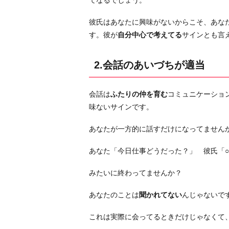
てなるでしょう。
こ
と
彼氏はあなたに興味がないからこそ、あな
だ
す。彼が
自分中心で考えてる
サインとも言
け
喋
2.会話のあいづちが適当
る
4.
会
会話は
ふたりの仲を育む
コミュニケーショ
話
味ないサインです。
の
あなたが一方的に話すだけになってません
内
容
あなた「今日仕事どうだった？」 彼氏「
を
覚
みたいに終わってませんか？
え
あなたのことは
聞かれてない
んじゃないで
て
な
これは実際に会ってるときだけじゃなくて、
い