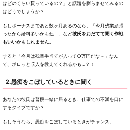
はどのくらい貰っているの？」と話題を膨らませてみるの
結
はどうでしょうか？
婚
を
もしボーナスまであと数ヶ月あるのなら、「今月残業頑張
理
ったから給料多いかもね！」など
彼氏をおだてて聞く作戦
由
もいいかもしれません。
に
す
すると「今月は残業手当てが入って○万円だな～」なん
る
て、ポロっと収入を教えてくれるかも…？！
5.
自
2.愚痴をこぼしているときに聞く
分
の
あなたの彼氏は普段一緒に居るとき、仕事での不満を口に
年
するタイプですか？
収
を
もしそうなら、愚痴をこぼしているときがチャンス。
言