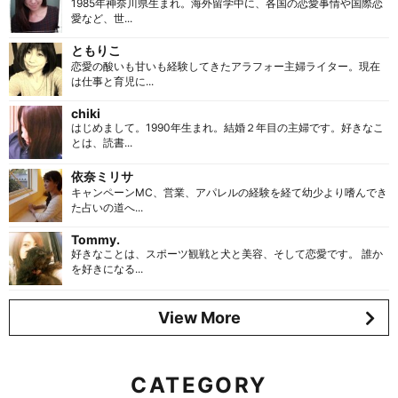
1985年神奈川県生まれ。海外留学中に、各国の恋愛事情や国際恋
愛など、世...
ともりこ
恋愛の酸いも甘いも経験してきたアラフォー主婦ライター。現在
は仕事と育児に...
chiki
はじめまして。1990年生まれ。結婚２年目の主婦です。好きなこ
とは、読書...
依奈ミリサ
キャンペーンMC、営業、アパレルの経験を経て幼少より嗜んでき
た占いの道へ...
Tommy.
好きなことは、スポーツ観戦と犬と美容、そして恋愛です。 誰か
を好きになる...
View More
CATEGORY