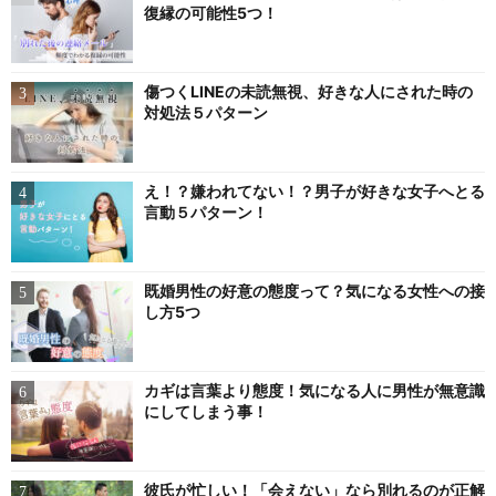
復縁の可能性5つ！
傷つくLINEの未読無視、好きな人にされた時の
対処法５パターン
え！？嫌われてない！？男子が好きな女子へとる
言動５パターン！
既婚男性の好意の態度って？気になる女性への接
し方5つ
カギは言葉より態度！気になる人に男性が無意識
にしてしまう事！
彼氏が忙しい！「会えない」なら別れるのが正解