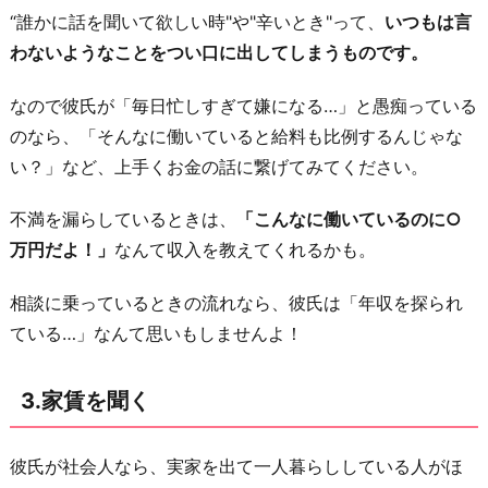
“誰かに話を聞いて欲しい時"や"辛いとき"って、
いつもは言
う
わないようなことをつい口に出してしまうものです。
お
わ
なので彼氏が「毎日忙しすぎて嫌になる…」と愚痴っている
り
のなら、「そんなに働いていると給料も比例するんじゃな
に
い？」など、上手くお金の話に繋げてみてください。
不満を漏らしているときは、
「こんなに働いているのに○
万円だよ！」
なんて収入を教えてくれるかも。
相談に乗っているときの流れなら、彼氏は「年収を探られ
ている…」なんて思いもしませんよ！
3.家賃を聞く
彼氏が社会人なら、実家を出て一人暮らししている人がほ