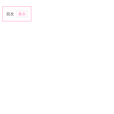
目次
1.
ず
っ
と
疑
い
続
け
る
か
ら
2.
信