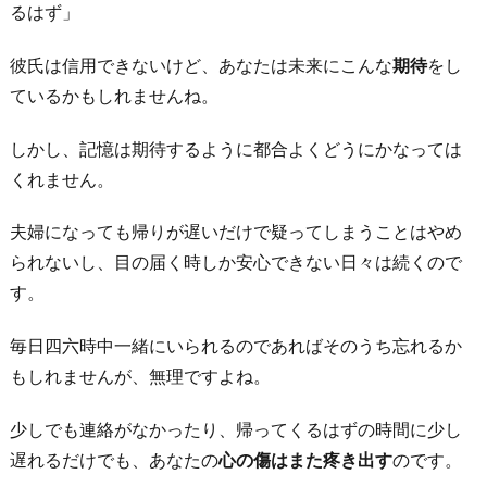
い
るはず」
詰
彼氏は信用できないけど、あなたは未来にこんな
期待
をし
め
ているかもしれませんね。
ら
れ
しかし、記憶は期待するように都合よくどうにかなっては
る
くれません。
か
ら
夫婦になっても帰りが遅いだけで疑ってしまうことはやめ
4.
られないし、目の届く時しか安心できない日々は続くので
別
す。
れ
毎日四六時中一緒にいられるのであればそのうち忘れるか
が
もしれませんが、無理ですよね。
引
き
少しでも連絡がなかったり、帰ってくるはずの時間に少し
延
遅れるだけでも、あなたの
心の傷はまた疼き出す
のです。
ば