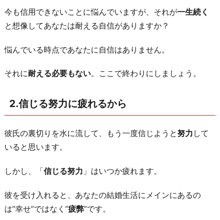
さ
今も信用できないことに悩んでいますが、それが
一生続く
れ
と想像してあなたは耐える自信がありますか？
る
だ
悩んでいる時点であなたに自信はありません。
け
それに
耐える必要もない
。ここで終わりにしましょう。
だ
か
ら
2.信じる努力に疲れるから
5.
あ
彼氏の裏切りを水に流して、もう一度信じようと
努力
して
な
いると思います。
た
しかし、「
信じる努力
」はいつか疲れます。
の
人
彼を受け入れると、あなたの結婚生活にメインにあるの
生
は”幸せ”ではなく”
疲弊
”です。
が