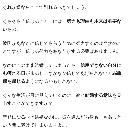
も
それが嫌ならここで別れるべきでしょう。
っ
た
そもそも「信じること」には、
努力も理由も本来は必要な
い
い
もの。
な
彼氏があなたに信じてもらうために努力するのは当然のこ
い
とですが、信じる努力をあなたがする必要はありません。
か
ら
なのにこのまま結婚してしまったら、
信用できない自分に
6.
も疲れる
日が来るし、なかなか信じてあげられないと
罪悪
悩
感を感じる
ようになるかもしれない。
む
時
そんな生活が目に見えているのに、彼と
結婚する意味
を見
点
出すことができますか？
で
幸せになるべき結婚なのに、彼を選んだら身も心もあっと
愛
いう間に老けてしまいますよ…。
で