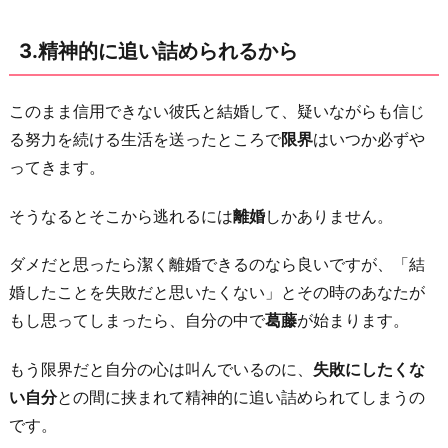
は
な
3.精神的に追い詰められるから
い
か
このまま信用できない彼氏と結婚して、疑いながらも信じ
ら
る努力を続ける生活を送ったところで
限界
はいつか必ずや
お
ってきます。
わ
そうなるとそこから逃れるには
離婚
しかありません。
り
に
ダメだと思ったら潔く離婚できるのなら良いですが、「結
婚したことを失敗だと思いたくない」とその時のあなたが
もし思ってしまったら、自分の中で
葛藤
が始まります。
もう限界だと自分の心は叫んでいるのに、
失敗にしたくな
い自分
との間に挟まれて精神的に追い詰められてしまうの
です。