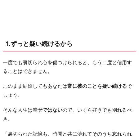
じ
る
努
力
に
1.ずっと疑い続けるから
疲
れ
る
一度でも裏切られ心を傷つけられると、もう二度と信用す
か
ることはできません。
ら
このまま結婚してもあなたは
常に彼のことを疑い続ける
で
3.
しょう。
精
神
そんな人生は
幸せではない
ので、いくら好きでも別れるべ
的
き。
に
追
「裏切られた記憶も、時間と共に薄れてそのうち忘れられ