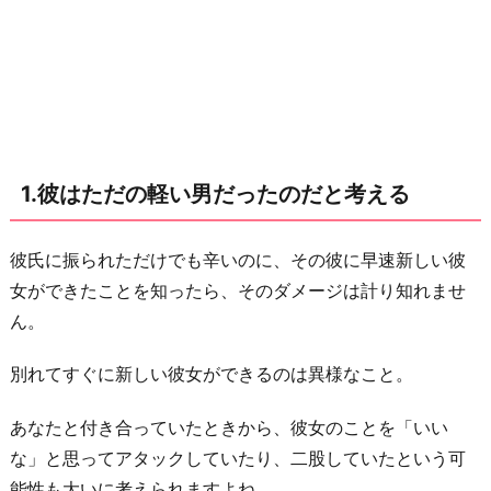
の
だ
と
考
え
る
1.彼はただの軽い男だったのだと考える
2.
彼
を
彼氏に振られただけでも辛いのに、その彼に早速新しい彼
思
女ができたことを知ったら、そのダメージは計り知れませ
い
ん。
出
別れてすぐに新しい彼女ができるのは異様なこと。
す
も
あなたと付き合っていたときから、彼女のことを「いい
の
な」と思ってアタックしていたり、二股していたという可
は
能性も大いに考えられますよね。