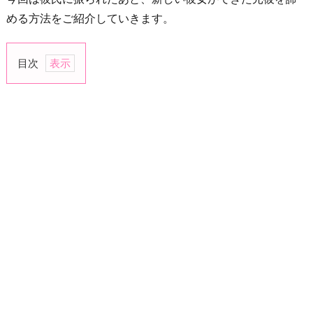
める方法をご紹介していきます。
目次
1.
彼
は
た
だ
の
軽
い
男
だ
っ
た