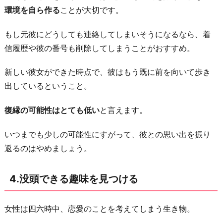
環境を自ら作る
ことが大切です。
出
会
もし元彼にどうしても連絡してしまいそうになるなら、着
い
信履歴や彼の番号も削除してしまうことがおすすめ。
の
場
新しい彼女ができた時点で、彼はもう既に前を向いて歩き
に
出しているということ。
出
向
復縁の可能性はとても低い
と言えます。
く
いつまでも少しの可能性にすがって、彼との思い出を振り
お
返るのはやめましょう。
わ
り
4.没頭できる趣味を見つける
に
女性は四六時中、恋愛のことを考えてしまう生き物。