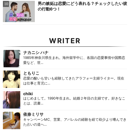
男の嫉妬は恋愛にどう表れる？チェックしたい彼
の行動6つ！
WRITER
ナカニシ ハナ
1985年神奈川県生まれ。海外留学中に、各国の恋愛事情や国際恋
愛など、世...
ともりこ
恋愛の酸いも甘いも経験してきたアラフォー主婦ライター。現在
は仕事と育児に...
chiki
はじめまして。1990年生まれ。結婚２年目の主婦です。好きなこ
とは、読書...
依奈ミリサ
キャンペーンMC、営業、アパレルの経験を経て幼少より嗜んでき
た占いの道へ...