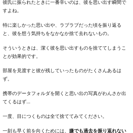
彼氏に振られたときに一番辛いのは、彼を思い出す瞬間で
4.
すよね。
友
達
特に楽しかった思い出や、ラブラブだった頃を振り返る
に
と、彼を想う気持ちをなかなか捨て去れないもの。
彼
の
そういうときは、潔く彼を思い出すものを捨ててしまうこ
愚
とが効果的です。
痴
部屋を見渡すと彼が残していったものがたくさんあるは
を
ず。
聞
い
携帯のデータフォルダを開くと思い出の写真がわんさか出
て
てくるはず…
も
ら
一度、目につくものは全て捨ててみてください。
う
一刻も早く前を向くためには、
嫌でも過去を振り返れない
5.