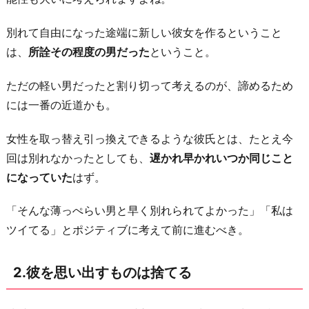
捨
て
別れて自由になった途端に新しい彼女を作るということ
る
は、
所詮その程度の男だった
ということ。
4.
ただの軽い男だったと割り切って考えるのが、諦めるため
没
には一番の近道かも。
頭
で
女性を取っ替え引っ換えできるような彼氏とは、たとえ今
き
回は別れなかったとしても、
遅かれ早かれいつか同じこと
る
になっていた
はず。
趣
味
「そんな薄っぺらい男と早く別れられてよかった」「私は
を
ツイてる」とポジティブに考えて前に進むべき。
見
つ
2.彼を思い出すものは捨てる
け
る