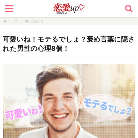
トップ
>
恋愛心理
可愛いね！モテるでしょ？褒め言葉に隠さ
れた男性の心理8個！