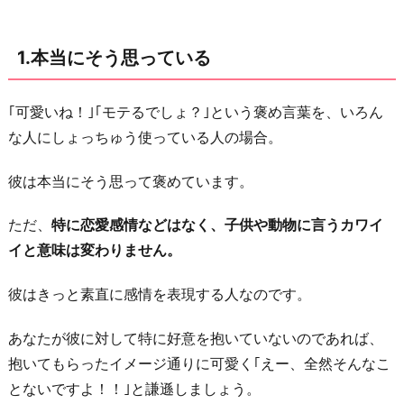
い
な
1.本当にそう思っている
ら
遊
ん
｢可愛いね！｣｢モテるでしょ？｣という褒め言葉を、いろん
で
な人にしょっちゅう使っている人の場合。
く
彼は本当にそう思って褒めています。
れ
そ
ただ、
特に恋愛感情などはなく、子供や動物に言うカワイ
う
イと意味は変わりません。
だ
な
彼はきっと素直に感情を表現する人なのです。
3.
あなたが彼に対して特に好意を抱いていないのであれば、
彼
抱いてもらったイメージ通りに可愛く｢えー、全然そんなこ
氏
とないですよ！！｣と謙遜しましょう。
の