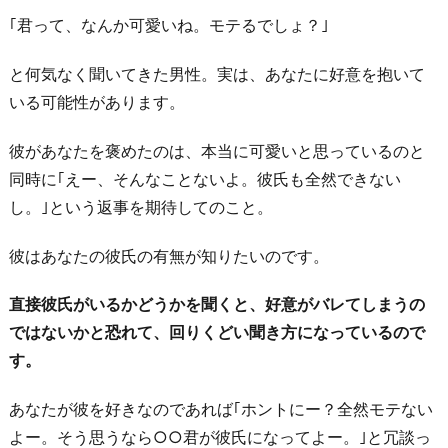
｢君って、なんか可愛いね。モテるでしょ？｣
た
な
と何気なく聞いてきた男性。実は、あなたに好意を抱いて
く
いる可能性があります。
て
と
彼があなたを褒めたのは、本当に可愛いと思っているのと
り
同時に｢えー、そんなことないよ。彼氏も全然できない
あ
し。｣という返事を期待してのこと。
え
ず
彼はあなたの彼氏の有無が知りたいのです。
言
直接彼氏がいるかどうかを聞くと、好意がバレてしまうの
っ
ではないかと恐れて、回りくどい聞き方になっているので
て
す。
み
た
あなたが彼を好きなのであれば｢ホントにー？全然モテない
7.
よー。そう思うなら○○君が彼氏になってよー。｣と冗談っ