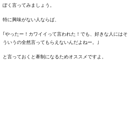
あ
ぽく言ってみましょう。
ざ
と
特に興味がない人ならば、
い
｢やったー！カワイイって言われた！でも、好きな人にはそ
女
ういうの全然言ってもらえないんだよねー。｣
だ
な
と言っておくと牽制になるためオススメですよ。
8.
興
味
が
な
い
こ
と
に