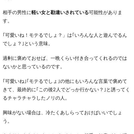
ロ
相手の男性に
軽い女と勘違いされている
可能性がありま
ー
す。
チ
し
｢可愛いね！モテるでしょ？」は｢いろんな人と遊んでるん
た
でしょ？｣という意味。
い
5.
過剰に褒めておせば、一晩くらい付き合ってくれるのでは
手
ないかと思っているのです。
が
｢可愛いね｣｢モテるでしょ｣の他にもいろんな言葉で褒めて
届
きて、最終的に｢この後2人でどっか行かない？｣と誘ってく
か
るチャラチャラしたノリの人。
な
い
興味がない場合は、冷たくあしらっておけばいいでしょ
高
う。
嶺
の