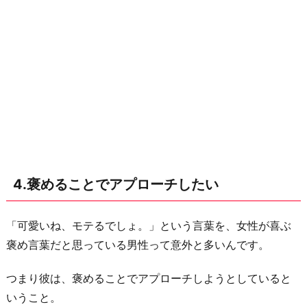
気
づ
い
て
欲
し
い
お
わ
り
4.褒めることでアプローチしたい
に
「可愛いね、モテるでしょ。」という言葉を、女性が喜ぶ
褒め言葉だと思っている男性って意外と多いんです。
つまり彼は、褒めることでアプローチしようとしていると
いうこと。