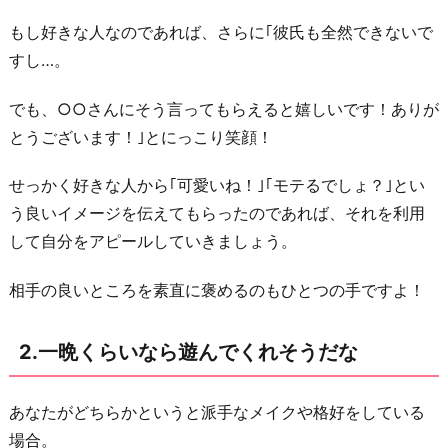
有
もし好きな人なのであれば、さらに｢彼氏も全然できないで
無
すし…。
を
知
でも、○○さんにそう言ってもらえると嬉しいです！ありが
り
とうございます！｣とにっこり笑顔！
た
い
せっかく好きな人から｢可愛いね！｣｢モテるでしょ？｣とい
う良いイメージを伝えてもらったのであれば、それを利用
4.
して自分をアピールしていきましょう。
褒
め
相手の良いところを素直に褒めるのもひとつの手ですよ！
る
こ
2.一晩くらいなら遊んでくれそうだな
と
で
ア
あなたがどちらかというと派手なメイクや格好をしている
プ
場合。