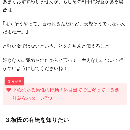
あまりおすすめしませんが、もしその相手に好意がある場
花…
合は
自
分
｢よくそうやって、言われるんだけど、実際そうでもないん
に
だよねー。｣
は
と軽い女ではないということをきちんと伝えること。
ふ
さ
好きな人に褒められたからと言って、考えなしについて行
わ
かないようにしてくださいね！
し
く
な
下心のある男性の行動！体目当てで近寄ってくる要
い
注意なパターン7つ
6.
間
3.彼氏の有無を知りたい
が
持