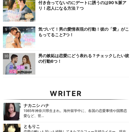
付き合ってないのにデートに誘うのは90％脈ア
リ！恋人になる方法７つ
気づいて！男の愛情表現の行動！彼の「愛」がこ
もってること7つ！
男の嫉妬は恋愛にどう表れる？チェックしたい彼
の行動6つ！
WRITER
ナカニシ ハナ
1985年神奈川県生まれ。海外留学中に、各国の恋愛事情や国際恋
愛など、世...
ともりこ
恋愛の酸いも甘いも経験してきたアラフォー主婦ライター。現在