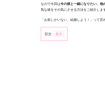
なので今回は
今の彼と一緒になりたい、他
気な彼をその気にさせる方法をご紹介しま
「お前しかいない、結婚しよう！」って言
目次
1.
「今
の
あ
な
た
が
い
い」
と
伝
え