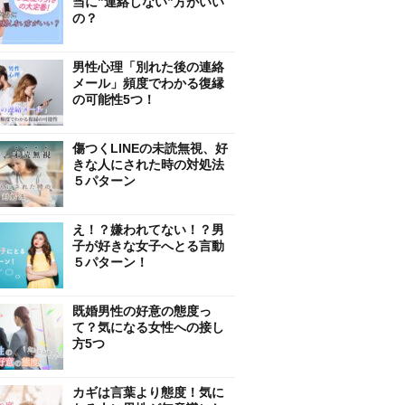
当に”連絡しない”方がいい
の？
男性心理「別れた後の連絡
メール」頻度でわかる復縁
の可能性5つ！
傷つくLINEの未読無視、好
きな人にされた時の対処法
５パターン
え！？嫌われてない！？男
子が好きな女子へとる言動
５パターン！
既婚男性の好意の態度っ
て？気になる女性への接し
方5つ
カギは言葉より態度！気に