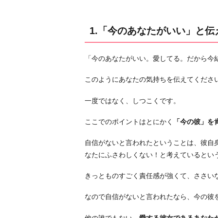
る
2.
1.「今のあなたがいい」と伝
結
婚
「今のあなたがいい。愛してる。だから今
後
の
このようにあなたの気持ちを伝えてくださ
具
体
一度ではなく、しつこくです。
的
ここでのポイントはとにかく
「今の彼」を
な
イ
自信がないと言われたということは、彼自
メ
なたにふさわしくない！と考えているとい
ー
ジ
きっとものすごく責任感が強くて、ささい
を
伝
なので自信がないと言われたなら、今の彼
え
他の誰でもない、
愛する彼女であるあなた