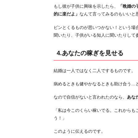
もし彼が子供に興味を示したら、
「晩婚の
れ
的に楽だよ」
なんて言ってみるのもいいと
る」
と
ピンとくるものが思いつかない！という場
き
聞いたり、子供がいる知人に聞いたりして
っ
ぱ
4.あなたの稼ぎを見せる
り
言
う
結婚は一人ではなく二人でするものです。
お
病めるときも健やかなるときも助け合う…
わ
り
なので自信がないと言われたのなら、
あな
に
「私は今このくらい稼いでる。これからも
う！」
このように伝えるのです。