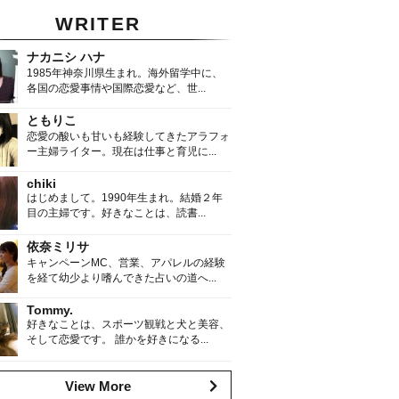
WRITER
ナカニシ ハナ
1985年神奈川県生まれ。海外留学中に、
各国の恋愛事情や国際恋愛など、世...
ともりこ
恋愛の酸いも甘いも経験してきたアラフォ
ー主婦ライター。現在は仕事と育児に...
chiki
はじめまして。1990年生まれ。結婚２年
目の主婦です。好きなことは、読書...
依奈ミリサ
キャンペーンMC、営業、アパレルの経験
を経て幼少より嗜んできた占いの道へ...
Tommy.
好きなことは、スポーツ観戦と犬と美容、
そして恋愛です。 誰かを好きになる...
View More