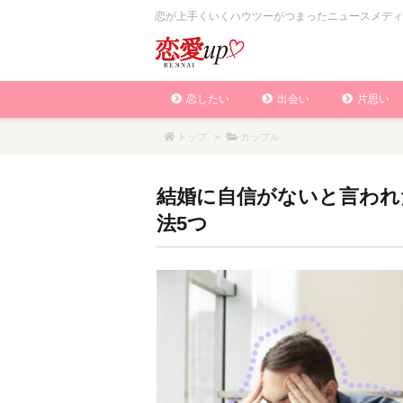
恋が上手くいくハウツーがつまったニュースメディ
恋したい
出会い
片思い
トップ
>
カップル
結婚に自信がないと言われ
法5つ