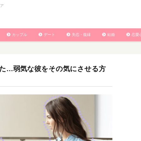
ア
カップル
デート
失恋・復縁
結婚
恋愛
た…弱気な彼をその気にさせる方