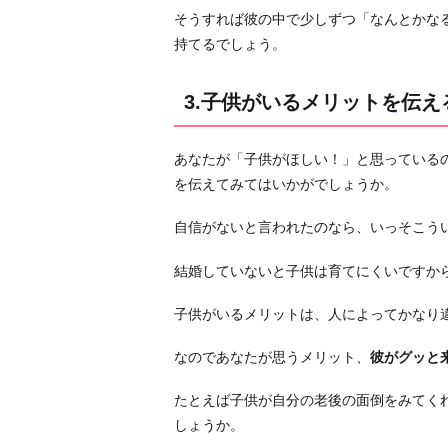
た
そうすれば彼の中で少しずつ「なんとかな
の
持てるでしょう。
稼
ぎ
3.子供がいるメリットを伝え
を
見
あなたが「子供がほしい！」と思っている
せ
を伝えてみてはいかがでしょうか。
る
5.
自信がないと言われたのなら、いっそこう
「結
婚
結婚していないと子供は育てにくいですか
出
子供がいるメリットは、人によってかなり
来
な
なのであなたが思うメリット、
彼がグッと
い
な
たとえば子供が自分の老後の面倒をみてく
ら
しょうか。
別