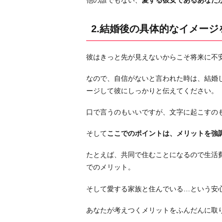
る
3.
2.結婚後の具体的なイメージ
子
供
が
彼はきっと先が見えないからこそ将来に不
い
なので、自信がないと言われた時は、結婚
る
ージして彼にしっかりと伝えてください。
メ
リ
口で言うのもいいですが、文字に起こすの
ッ
ト
そして
ここでのポイントは、メリットを強
を
伝
たとえば、共同で住むことになるので生活
え
でのメリット。
る
そして愛する家族と住んでいる…という安
4.
あ
あなたが考えつくメリットをふんだんに取
な