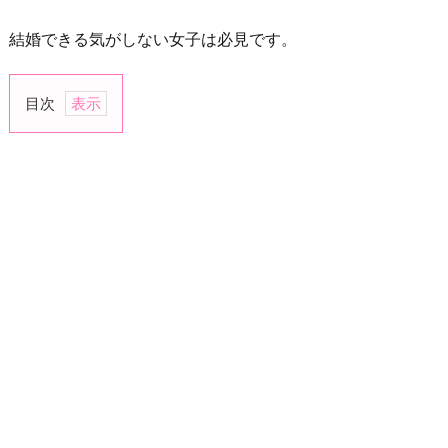
結婚できる気がしない女子は必見です。
目次
1.
お
料
理
教
室
2.
ワ
イ
ン
教
室