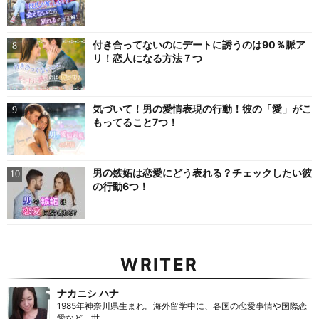
付き合ってないのにデートに誘うのは90％脈ア
リ！恋人になる方法７つ
気づいて！男の愛情表現の行動！彼の「愛」がこ
もってること7つ！
男の嫉妬は恋愛にどう表れる？チェックしたい彼
の行動6つ！
WRITER
ナカニシ ハナ
1985年神奈川県生まれ。海外留学中に、各国の恋愛事情や国際恋
愛など、世...