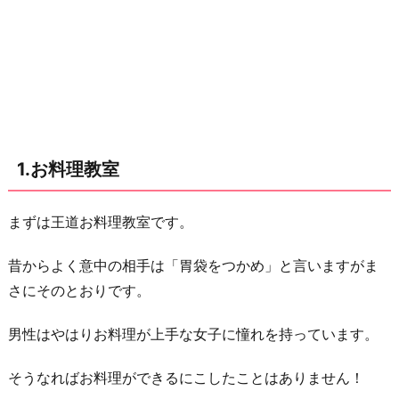
3.
英
会
話
教
室
1.お料理教室
4.
野
まずは王道お料理教室です。
菜
ソ
昔からよく意中の相手は「胃袋をつかめ」と言いますがま
ム
さにそのとおりです。
リ
エ
男性はやはりお料理が上手な女子に憧れを持っています。
講
そうなればお料理ができるにこしたことはありません！
座