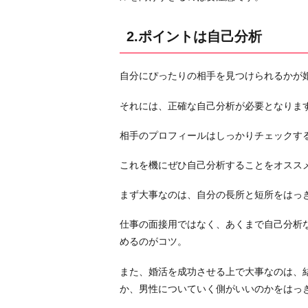
ぎ
な
2.ポイントは自己分析
い
4.
自分にぴったりの相手を見つけられるかが
会
話
それには、正確な自己分析が必要となりま
は
相手のプロフィールはしっかりチェックす
自
然
これを機にぜひ自己分析することをオスス
体
が
まず大事なのは、自分の長所と短所をはっ
ベ
仕事の面接用ではなく、あくまで自己分析
ス
めるのがコツ。
ト
5.
また、婚活を成功させる上で大事なのは、
着
か、男性についていく側がいいのかをはっ
飾