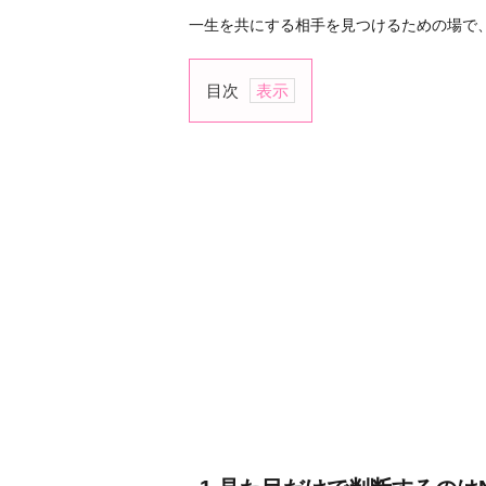
一生を共にする相手を見つけるための場で
目次
1.
見
た
目
だ
け
で
判
断
す
る
の
は
N