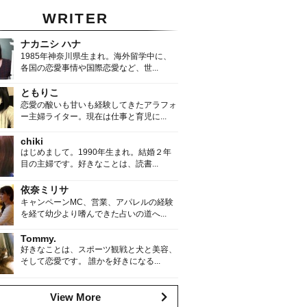
WRITER
ナカニシ ハナ
1985年神奈川県生まれ。海外留学中に、
各国の恋愛事情や国際恋愛など、世...
ともりこ
恋愛の酸いも甘いも経験してきたアラフォ
ー主婦ライター。現在は仕事と育児に...
chiki
はじめまして。1990年生まれ。結婚２年
目の主婦です。好きなことは、読書...
依奈ミリサ
キャンペーンMC、営業、アパレルの経験
を経て幼少より嗜んできた占いの道へ...
Tommy.
好きなことは、スポーツ観戦と犬と美容、
そして恋愛です。 誰かを好きになる...
View More