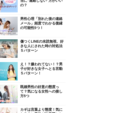
当に”連絡しない”方がいい
の？
男性心理「別れた後の連絡
メール」頻度でわかる復縁
の可能性5つ！
傷つくLINEの未読無視、好
きな人にされた時の対処法
５パターン
え！？嫌われてない！？男
子が好きな女子へとる言動
５パターン！
既婚男性の好意の態度っ
て？気になる女性への接し
方5つ
カギは言葉より態度！気に