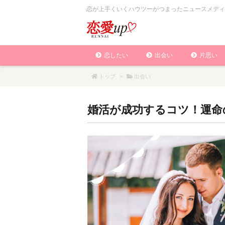
恋が上手くいくハウツーがつまったニュースメディ
恋したい
出会い
片思い
トップ
>
出会い
婚活が成功するコツ！運命