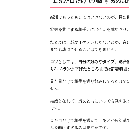
1.見た目だけで判断するのは
G
2.
婚活でもっともしてはいけないのが、見た
ポ
イ
将来を共にする相手との出会いを成功させ
ン
ト
たとえば、顔がイケメンじゃないとか、身
は
までも成功させることはできません。
自
コツとしては、
自分の好みやタイプ、総合
己
り2～3ランク下げたところまでは許容範囲
分
析
見た目だけで相手を選り好みしてるだけで
3.
せん。
相
手
結婚となれば、男女ともにいつでも気を張
に
です。
求
見た目だけで相手を選んで、あとから幻滅
め
ルを向けすぎるのは要注意です。
す