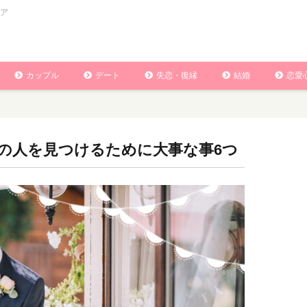
ア
カップル
デート
失恋・復縁
結婚
恋愛
の人を見つけるために大事な事6つ