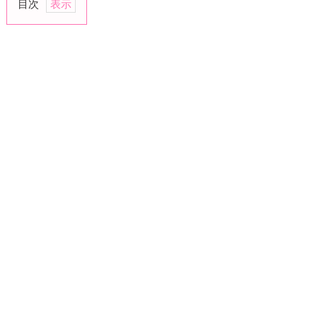
目次
1.
う
れ
し
い
な
2.
好
か
れ
た
い
な
3.
感