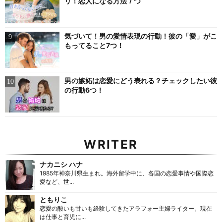
リ！恋人になる方法７つ
気づいて！男の愛情表現の行動！彼の「愛」がこ
もってること7つ！
男の嫉妬は恋愛にどう表れる？チェックしたい彼
の行動6つ！
WRITER
ナカニシ ハナ
1985年神奈川県生まれ。海外留学中に、各国の恋愛事情や国際恋
愛など、世...
ともりこ
恋愛の酸いも甘いも経験してきたアラフォー主婦ライター。現在
は仕事と育児に...