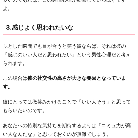
よ。
し
い
な
3.感じよく思われたいな
7.
な
ふとした瞬間でも目が合うと笑う彼ならば、それは彼の
ん
「感じのいい人だと思われたい」という男性心理だと考え
と
られます。
な
この場合は
彼の社交性の高さが大きな要因となっていま
く…
す。
8.
な
彼にとっては微笑みかけることで「いい人そう」と思って
に
もらいたいのです。
も
リ
あなたへの特別な気持ちを期待するよりは「コミュ力が高
ア
い人なんだな」と思っておくのが無難でしょう。