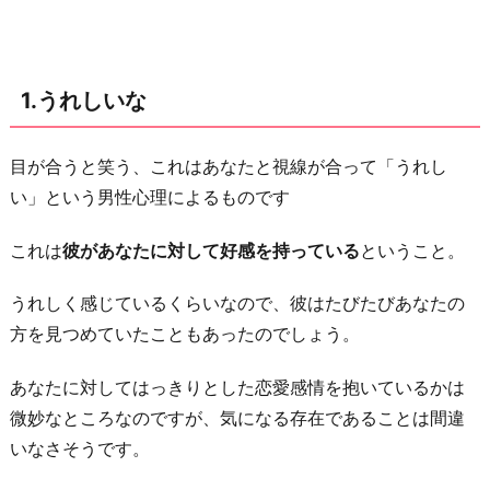
じ
よ
く
1.うれしいな
思
わ
目が合うと笑う、これはあなたと視線が合って「うれし
れ
い」という男性心理によるものです
た
い
これは
彼があなたに対して好感を持っている
ということ。
な
4.
うれしく感じているくらいなので、彼はたびたびあなたの
こ
方を見つめていたこともあったのでしょう。
れ
あなたに対してはっきりとした恋愛感情を抱いているかは
も
微妙なところなのですが、気になる存在であることは間違
マ
いなさそうです。
ナ
ー