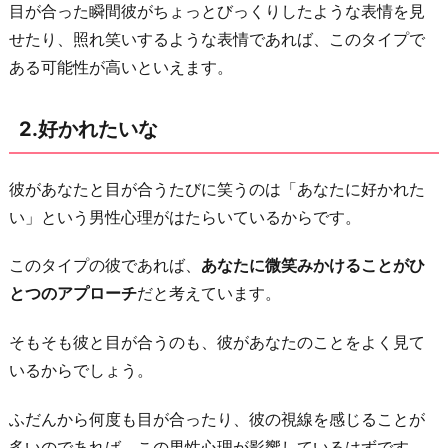
目が合った瞬間彼がちょっとびっくりしたような表情を見
か
せたり、照れ笑いするような表情であれば、このタイプで
な
ある可能性が高いといえます。
5.
か
2.好かれたいな
わ
い
彼があなたと目が合うたびに笑うのは「あなたに好かれた
い
い」という男性心理がはたらいているからです。
な
ぁ
このタイプの彼であれば、
あなたに微笑みかけることがひ
6.
とつのアプローチ
だと考えています。
話
し
そもそも彼と目が合うのも、彼があなたのことをよく見て
か
いるからでしょう。
け
ふだんから何度も目が合ったり、彼の視線を感じることが
て
多いのであれば、この男性心理が影響しているはずです
ほ