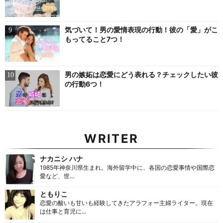
気づいて！男の愛情表現の行動！彼の「愛」がこ
もってること7つ！
男の嫉妬は恋愛にどう表れる？チェックしたい彼
の行動6つ！
WRITER
ナカニシ ハナ
1985年神奈川県生まれ。海外留学中に、各国の恋愛事情や国際恋
愛など、世...
ともりこ
恋愛の酸いも甘いも経験してきたアラフォー主婦ライター。現在
は仕事と育児に...