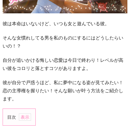
彼は本命はいないけど、いつも女と遊んでいる彼。
そんな女慣れしてる男を私のものにするにはどうしたらい
いの！？
自分が追いかける悔しい恋愛は今日で終わり！レベルが高
い彼をコロリと落とすコツがありますよ。
彼が自分で戸惑うほど、私に夢中になる姿が見てみたい！
恋の主導権を握りたい！そんな願いが叶う方法をご紹介し
ます。
目次
1.