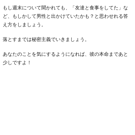
もし週末について聞かれても、「友達と食事をしてた」な
ど、もしかして男性と出かけていたかも？と思わせれる答
え方をしましょう。
落とすまでは秘密主義でいきましょう。
あなたのことを気にするようになれば、彼の本命まであと
少しですよ！