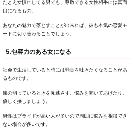
たとえ女慣れしてる男でも、尊敬できる女性相手には真面
目になるもの。
あなたの魅力で落とすことが出来れば、彼も本気の恋愛モ
ードに切り替わることでしょう。
5.包容力のある女になる
社会で生活していると時には弱音を吐きたくなることがあ
るものです。
彼の弱っているときを見逃さず、悩みを聞いてあげたり、
優しく接しましょう。
男性はプライドが高い人が多いので周囲に悩みを相談でき
ない場合が多いです。