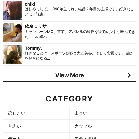
chiki
はじめまして。1990年生まれ。結婚２年目の主婦です。好きなこ
とは、読書...
依奈ミリサ
キャンペーンMC、営業、アパレルの経験を経て幼少より嗜んでき
た占いの道へ...
Tommy.
好きなことは、スポーツ観戦と犬と美容、そして恋愛です。 誰か
を好きになる...
View More
CATEGORY
恋したい
出会い
片思い
カップル
デート
失恋・復縁