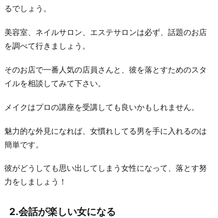
るでしょう。
を
演
美容室、ネイルサロン、エステサロンは必ず、話題のお店
じ
を調べて行きましょう。
る
4.
そのお店で一番人気の店員さんと、彼を落とすためのスタ
尊
イルを相談してみて下さい。
敬
メイクはプロの講座を受講しても良いかもしれません。
さ
れ
魅力的な外見になれば、女慣れしてる男を手に入れるのは
る
簡単です。
女
に
彼がどうしても思い出してしまう女性になって、落とす努
な
力をしましょう！
る
5.
2.会話が楽しい女になる