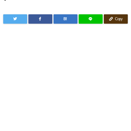
B!
Copy