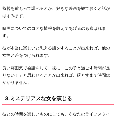
監督を前もって調べるとか、好きな映画を観ておくと話が
はずみます。
映画についてのコアな情報を教えてあげるのも喜ばれま
す。
彼が本当に楽しいと思える話をすることが出来れば、他の
女性と差をつけられます。
良い雰囲気で会話をして、彼に「この子と過ごす時間が足
りない！」と思わせることが出来れば、落とすまで時間は
かかりません。
3.ミステリアスな女を演じる
彼との時間を楽しいものにしても、あなたのライフスタイ