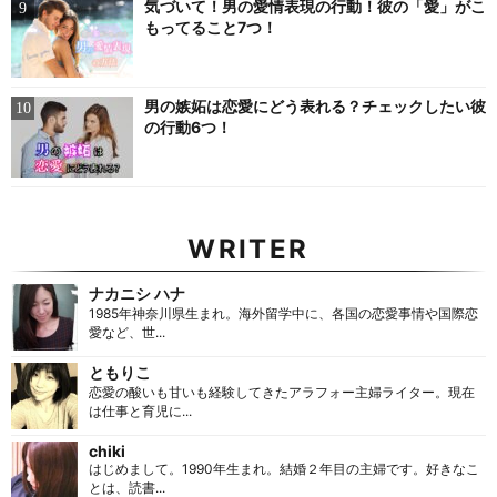
気づいて！男の愛情表現の行動！彼の「愛」がこ
もってること7つ！
男の嫉妬は恋愛にどう表れる？チェックしたい彼
の行動6つ！
WRITER
ナカニシ ハナ
1985年神奈川県生まれ。海外留学中に、各国の恋愛事情や国際恋
愛など、世...
ともりこ
恋愛の酸いも甘いも経験してきたアラフォー主婦ライター。現在
は仕事と育児に...
chiki
はじめまして。1990年生まれ。結婚２年目の主婦です。好きなこ
とは、読書...