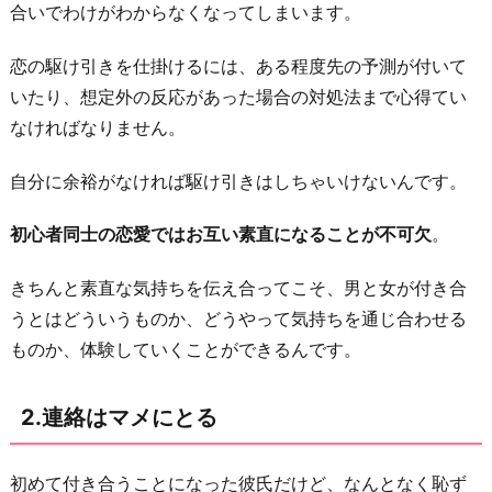
合いでわけがわからなくなってしまいます。
4.
恋
恋の駆け引きを仕掛けるには、ある程度先の予測が付いて
の
いたり、想定外の反応があった場合の対処法まで心得てい
知
なければなりません。
識
は
自分に余裕がなければ駆け引きはしちゃいけないんです。
２
初心者同士の恋愛ではお互い素直になることが不可欠
。
人
で
きちんと素直な気持ちを伝え合ってこそ、男と女が付き合
深
うとはどういうものか、どうやって気持ちを通じ合わせる
め
ものか、体験していくことができるんです。
る
5.
2.連絡はマメにとる
自
分
初めて付き合うことになった彼氏だけど、なんとなく恥ず
た