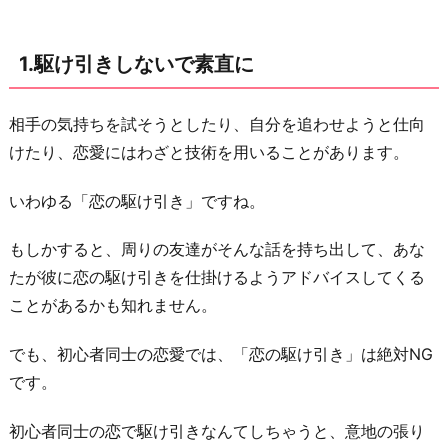
マ
メ
1.駆け引きしないで素直に
に
と
る
相手の気持ちを試そうとしたり、自分を追わせようと仕向
けたり、恋愛にはわざと技術を用いることがあります。
3.
わ
いわゆる「恋の駆け引き」ですね。
か
ら
もしかすると、周りの友達がそんな話を持ち出して、あな
な
たが彼に恋の駆け引きを仕掛けるようアドバイスしてくる
い
ことがあるかも知れません。
こ
と
でも、初心者同士の恋愛では、「恋の駆け引き」は絶対NG
は
です。
聞
初心者同士の恋で駆け引きなんてしちゃうと、意地の張り
く