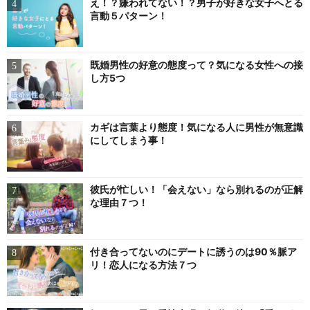
え！？嫌われてない！？男子が好きな女子へとる
言動５パターン！
既婚男性の好意の態度って？気になる女性への接
し方5つ
カギは言葉より態度！気になる人に男性が無意識
にしてしまう事！
彼氏が忙しい！「会えない」なら別れるのが正解
な理由７つ！
付き合ってないのにデートに誘うのは90％脈ア
リ！恋人になる方法７つ