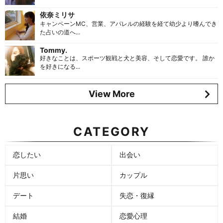
依奈ミリサ
キャンペーンMC、営業、アパレルの経験を経て幼少より嗜んでき
た占いの道へ...
Tommy.
好きなことは、スポーツ観戦と犬と美容、そして恋愛です。 誰か
を好きになる...
View More
CATEGORY
恋したい
出会い
片思い
カップル
デート
失恋・復縁
結婚
恋愛心理