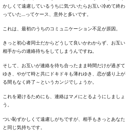
かしくて遠慮しているうちに気づいたらお互い冷めて終わ
ち
っていた…ってケース、意外と多いです。
だ
け
これは、最初のうちのコミュニケーション不足が原因。
の
幸
きっと初心者同士だからどうして良いかわからず、お互い
せ
相手からの連絡待ちをしてしまうんですね。
を
見
そして、お互いが連絡を待ち合ったまま時間だけが過ぎて
つ
ゆき、やがて時と共にドキドキも薄れゆき、恋が盛り上が
け
る間もなく終了～というカンジでしょうか。
る
これを避けるためにも、連絡はマメにとるようにしましょ
お
う。
わ
り
つい恥ずかしくて遠慮しがちですが、相手もきっとあなた
に
と同じ気持ちです。