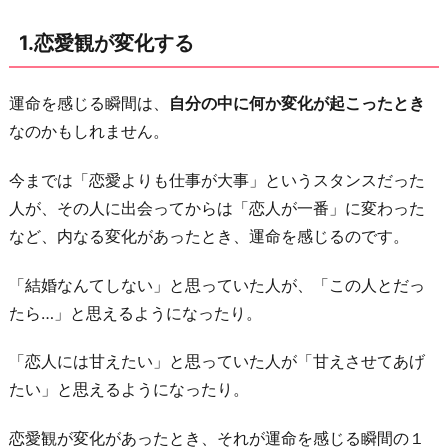
に
1.恋愛観が変化する
描
け
る
運命を感じる瞬間は、
自分の中に何か変化が起こったとき
よ
なのかもしれません。
う
今までは「恋愛よりも仕事が大事」というスタンスだった
に
人が、その人に出会ってからは「恋人が一番」に変わった
な
など、内なる変化があったとき、運命を感じるのです。
る
3.
「結婚なんてしない」と思っていた人が、「この人とだっ
深
たら…」と思えるようになったり。
い
絆
「恋人には甘えたい」と思っていた人が「甘えさせてあげ
で
たい」と思えるようになったり。
結
恋愛観が変化があったとき、それが運命を感じる瞬間の１
ば