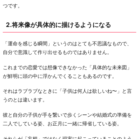
つです。
れ
て
2.将来像が具体的に描けるようになる
い
る
と
「運命を感じる瞬間」というのはとても不思議なもので、
感
自分で意識して作り出せるものではありません。
じ
これまでの恋愛では想像できなかった「具体的な未来図」
る
が鮮明に頭の中に浮かんでくることもあるのです。
4.
あ
それはラブラブなときに「子供は何人は欲しいね〜」と言
り
うのとは違います。
の
ま
彼と自分の子供が手を繋いで歩くシーンや結婚式の準備を
ま
二人でしている姿、お正月に一緒に帰省している姿。
の
自
それらが「妄想」ではなく現実に起こっていることのよう