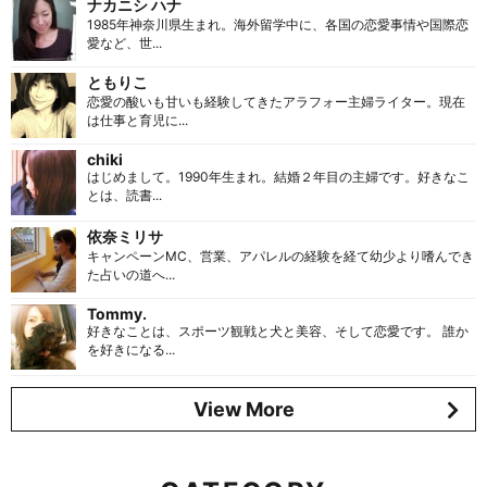
ナカニシ ハナ
1985年神奈川県生まれ。海外留学中に、各国の恋愛事情や国際恋
愛など、世...
ともりこ
恋愛の酸いも甘いも経験してきたアラフォー主婦ライター。現在
は仕事と育児に...
chiki
はじめまして。1990年生まれ。結婚２年目の主婦です。好きなこ
とは、読書...
依奈ミリサ
キャンペーンMC、営業、アパレルの経験を経て幼少より嗜んでき
た占いの道へ...
Tommy.
好きなことは、スポーツ観戦と犬と美容、そして恋愛です。 誰か
を好きになる...
View More