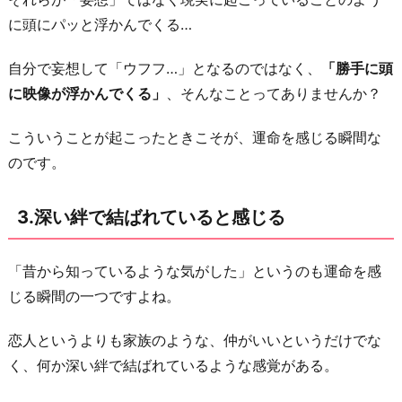
分
に頭にパッと浮かんでくる…
で
自分で妄想して「ウフフ…」となるのではなく、
「勝手に頭
い
に映像が浮かんでくる」
、そんなことってありませんか？
ら
れ
こういうことが起こったときこそが、運命を感じる瞬間な
る
のです。
5.
疑
3.深い絆で結ばれていると感じる
い
や
「昔から知っているような気がした」というのも運命を感
不
じる瞬間の一つですよね。
安
が
恋人というよりも家族のような、仲がいいというだけでな
生
く、何か深い絆で結ばれているような感覚がある。
じ