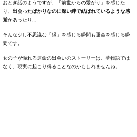
な
おとぎ話のようですが、「前世からの繋がり」を感じた
い
り、
出会ったばかりなのに深い絆で結ばれているような感
6.
覚
があったり…
共
そんな少し不思議な「縁」を感じる瞬間も運命を感じる瞬
通
間です。
点
が
女の子が憧れる運命の出会いのストーリーは、夢物語では
驚
なく、現実に起こり得ることなのかもしれませんね。
く
ほ
ど
多
い
お
わ
り