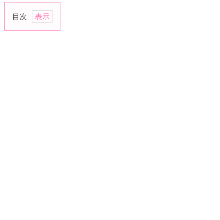
目次
1.
沈
黙
が
多
い
2.
恋
愛
相
談
を
し
て