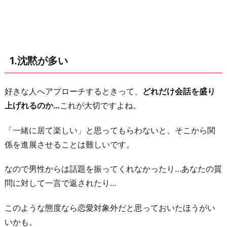
く
る
3.
「忙
1.沈黙が多い
し
い」
好きな人へアプローチするときって、
どれだけ会話を盛り
と
上げれるのか…
これが大切ですよね。
言
わ
「一緒に居て楽しい」と思ってもらわないと、そこから関
れ
係を進展させることは難しいです。
る
4.
なので男性からは話題を振ってくれなかったり…あなたの質
l
問に対して一言で返されたり…
i
このような態度なら恋愛対象外だと思っておいたほうがい
n
いかも。
e