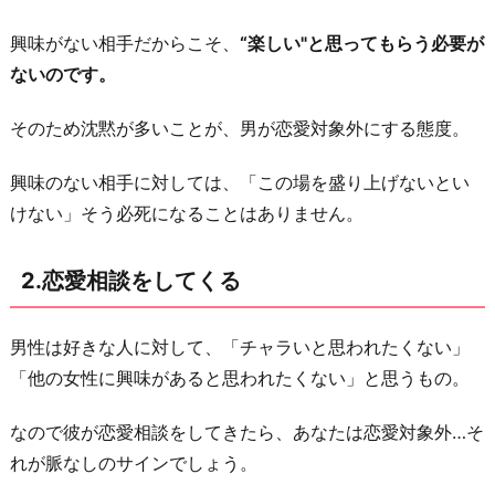
が
興味がない相手だからこそ、
“楽しい"と思ってもらう必要が
素
ないのです。
っ
気
そのため沈黙が多いことが、男が恋愛対象外にする態度。
な
い・
興味のない相手に対しては、「この場を盛り上げないとい
既
けない」そう必死になることはありません。
読
無
2.恋愛相談をしてくる
視
5.
男性は好きな人に対して、「チャラいと思われたくない」
ス
「他の女性に興味があると思われたくない」と思うもの。
マ
ホ
なので彼が恋愛相談をしてきたら、あなたは恋愛対象外…そ
を
れが脈なしのサインでしょう。
よ