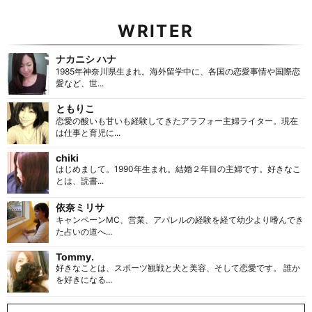
WRITER
ナカニシ ハナ
1985年神奈川県生まれ。海外留学中に、各国の恋愛事情や国際恋
愛など、世...
ともりこ
恋愛の酸いも甘いも経験してきたアラフォー主婦ライター。現在
は仕事と育児に...
chiki
はじめまして。1990年生まれ。結婚２年目の主婦です。好きなこ
とは、読書...
依奈ミリサ
キャンペーンMC、営業、アパレルの経験を経て幼少より嗜んでき
た占いの道へ...
Tommy.
好きなことは、スポーツ観戦と犬と美容、そして恋愛です。 誰か
を好きになる...