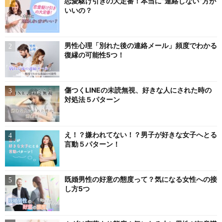
恋愛駆け引きの大定番！本当に”連絡しない”方が
いいの？
男性心理「別れた後の連絡メール」頻度でわかる
復縁の可能性5つ！
傷つくLINEの未読無視、好きな人にされた時の
対処法５パターン
え！？嫌われてない！？男子が好きな女子へとる
言動５パターン！
既婚男性の好意の態度って？気になる女性への接
し方5つ