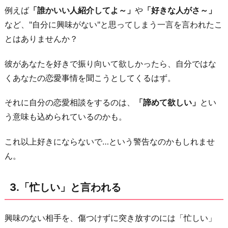
例えば
「誰かいい人紹介してよ～」
や
「好きな人がさ～」
く
など、"自分に興味がない"と思ってしまう一言を言われたこ
触
とはありませんか？
る
6.
彼があなたを好きで振り向いて欲しかったら、自分ではな
二
くあなたの恋愛事情を聞こうとしてくるはず。
人
き
それに自分の恋愛相談をするのは、
「諦めて欲しい」
とい
り
う意味も込められているのかも。
を
これ以上好きにならないで…という警告なのかもしれませ
避
ん。
け
ら
れ
3.「忙しい」と言われる
る
お
興味のない相手を、傷つけずに突き放すのには「忙しい」