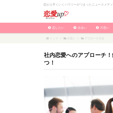
恋が上手くいくハウツーがつまったニュースメディ
恋したい
出会い
片思い
トップ
>
片思い
>
アプローチ方法
社内恋愛へのアプローチ！
つ！