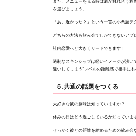
また、メニューを見る時は肩が触れ合う程
て
を選びましょう。
デ
ー
「あ、近かった？」という一言の小悪魔テ
ト
の
どちらの方法も飲み会でしかできないアプ
約
束
社内恋愛へと大きくリードできます！
を
過剰なスキンシップは軽いイメージが沸い
す
違いしてしまう”レベルの距離感で相手に
る
お
５.共通の話題をつくる
わ
り
に
大好きな彼の趣味は知っていますか？
休みの日はどう過ごしているか知っていま
せっかく彼との距離を縮めるための飲み会