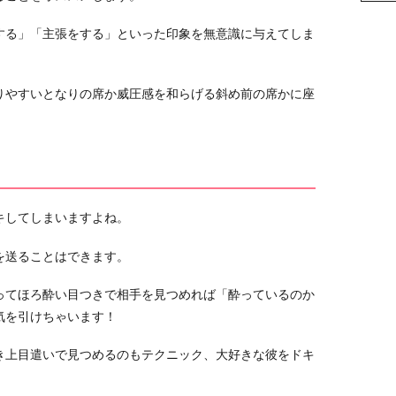
する」「主張をする」といった印象を無意識に与えてしま
りやすいとなりの席か威圧感を和らげる斜め前の席かに座
。
キしてしまいますよね。
を送ることはできます。
ってほろ酔い目つきで相手を見つめれば「酔っているのか
気を引けちゃいます！
き上目遣いで見つめるのもテクニック、大好きな彼をドキ