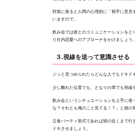
シ
対面に座ると人間の心理的に「相手に意見
ッ
いますので。
プ
で
飲み会では彼とのコミュニケーションをと
ド
り社内恋愛へのアプローチをかけましょう
キ
ド
３.視線を送って意識させる
キ
さ
せ
ジッと見つめられたらどんな人でもドキド
る
少し離れた位置でも、となりの席でも視線
５.
共
飲み会というシチュエーションを上手に使
通
な？それとも俺のこと見てる！？」と彼の
の
話
立食パーティ形式であれば彼の近くまで行
題
ドキさせましょう。
を