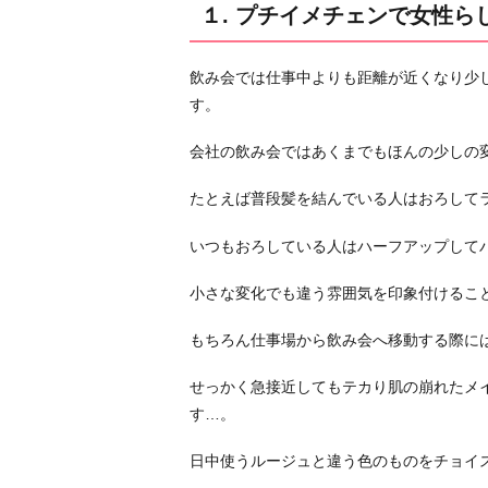
１. プチイメチェンで女性ら
を
魅
飲み会では仕事中よりも距離が近くなり少
せ
す。
る
２.
会社の飲み会ではあくまでもほんの少しの変
ベ
ス
たとえば普段髪を結んでいる人はおろして
ト
いつもおろしている人はハーフアップして
な
座
小さな変化でも違う雰囲気を印象付けるこ
る
位
もちろん仕事場から飲み会へ移動する際に
置
を
せっかく急接近してもテカり肌の崩れたメ
キ
す…。
ー
日中使うルージュと違う色のものをチョイ
プ