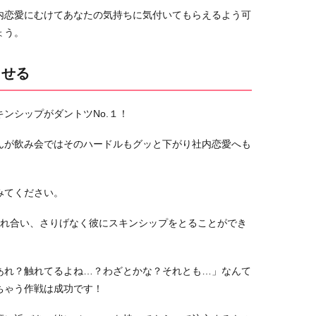
内恋愛にむけてあなたの気持ちに気付いてもらえるよう可
ょう。
させる
ンシップがダントツNo.１！
んが飲み会ではそのハードルもグッと下がり社内恋愛へも
みてください。
触れ合い、さりげなく彼にスキンシップをとることができ
あれ？触れてるよね…？わざとかな？それとも…」なんて
ちゃう作戦は成功です！