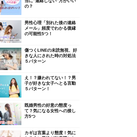
当に”連絡しない”方がいい
の？
男性心理「別れた後の連絡
メール」頻度でわかる復縁
の可能性5つ！
傷つくLINEの未読無視、好
きな人にされた時の対処法
５パターン
え！？嫌われてない！？男
子が好きな女子へとる言動
５パターン！
既婚男性の好意の態度っ
て？気になる女性への接し
方5つ
カギは言葉より態度！気に