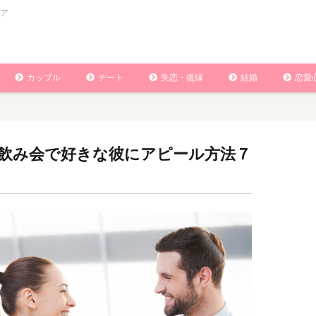
ア
カップル
デート
失恋・復縁
結婚
恋愛
飲み会で好きな彼にアピール方法７