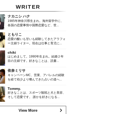
WRITER
ナカニシ ハナ
1985年神奈川県生まれ。海外留学中に、
各国の恋愛事情や国際恋愛など、世...
ともりこ
恋愛の酸いも甘いも経験してきたアラフォ
ー主婦ライター。現在は仕事と育児に...
chiki
はじめまして。1990年生まれ。結婚２年
目の主婦です。好きなことは、読書...
依奈ミリサ
キャンペーンMC、営業、アパレルの経験
を経て幼少より嗜んできた占いの道へ...
Tommy.
好きなことは、スポーツ観戦と犬と美容、
そして恋愛です。 誰かを好きになる...
View More