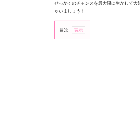
せっかくのチャンスを最大限に生かして大
ゃいましょう！
目次
１.
プ
チ
イ
メ
チ
ェ
ン
で
女
性
ら
し
さ