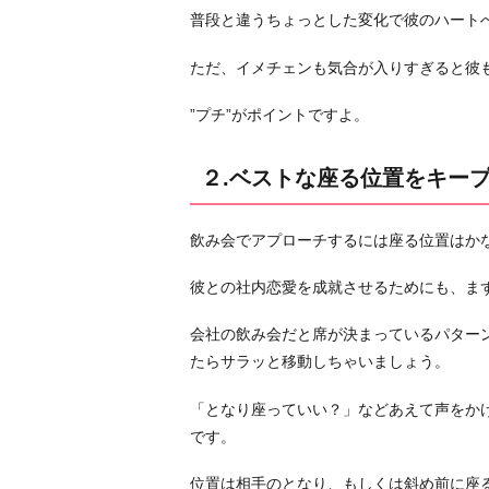
す
普段と違うちょっとした変化で彼のハート
る
３.
ただ、イメチェンも気合が入りすぎると彼
視
”プチ”がポイントですよ。
線
を
送
２.ベストな座る位置をキー
っ
て
飲み会でアプローチするには座る位置はか
意
識
彼との社内恋愛を成就させるためにも、ま
さ
会社の飲み会だと席が決まっているパター
せ
たらサラッと移動しちゃいましょう。
る
４.
「となり座っていい？」などあえて声をか
ス
です。
キ
ン
位置は相手のとなり、もしくは斜め前に座