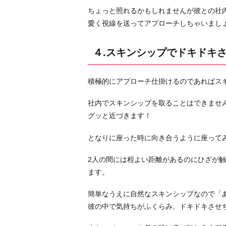
ちょっと照れるかもしれませんが彼との社
つ
愛く視線を送ってアプローチしちゃいまし
く
る
６.
４.スキンシップでドキドキ
連
絡
積極的にアプローチ仕掛けるのであればスキ
先
を
社内でスキンシップを取ることはできませ
交
グッと近づきます！
換
となりに座った時に向き合うように座って
す
る
2人の間には程よい距離があるのにひざが
７.
ます。
思
い
簡単なうえに自然なスキンシップなので「
切
彼の中で気持ちがふくらみ、ドキドキさせ
っ