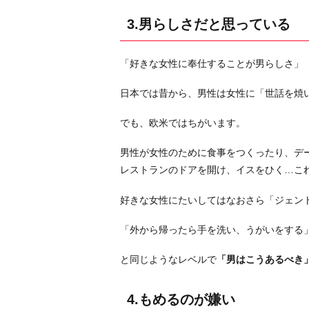
能
力
3.男らしさだと思っている
を
誇
「好きな女性に奉仕することが男らしさ」
示
し
日本では昔から、男性は女性に「世話を焼
た
でも、欧米ではちがいます。
い
6.
男性が女性のために食事をつくったり、デ
自
レストランのドアを開け、イスをひく…こ
分
に
好きな女性にたいしてはなおさら「ジェン
自
「外から帰ったら手を洗い、うがいをする
信
が
と同じようなレベルで
「男はこうあるべき
な
い
4.もめるのが嫌い
お