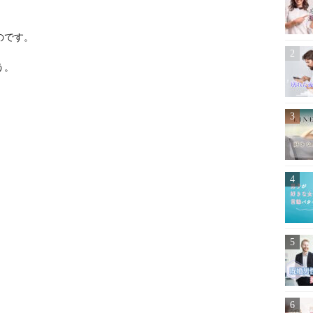
のです。
う。