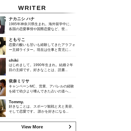
WRITER
ナカニシ ハナ
1985年神奈川県生まれ。海外留学中に、
各国の恋愛事情や国際恋愛など、世...
ともりこ
恋愛の酸いも甘いも経験してきたアラフォ
ー主婦ライター。現在は仕事と育児に...
chiki
はじめまして。1990年生まれ。結婚２年
目の主婦です。好きなことは、読書...
依奈ミリサ
キャンペーンMC、営業、アパレルの経験
を経て幼少より嗜んできた占いの道へ...
Tommy.
好きなことは、スポーツ観戦と犬と美容、
そして恋愛です。 誰かを好きになる...
View More