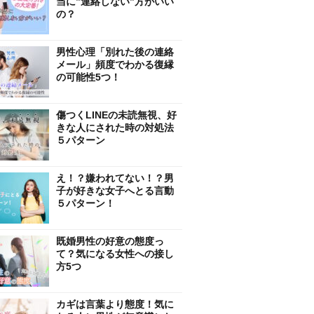
当に”連絡しない”方がいい
の？
男性心理「別れた後の連絡
メール」頻度でわかる復縁
の可能性5つ！
傷つくLINEの未読無視、好
きな人にされた時の対処法
５パターン
え！？嫌われてない！？男
子が好きな女子へとる言動
５パターン！
既婚男性の好意の態度っ
て？気になる女性への接し
方5つ
カギは言葉より態度！気に