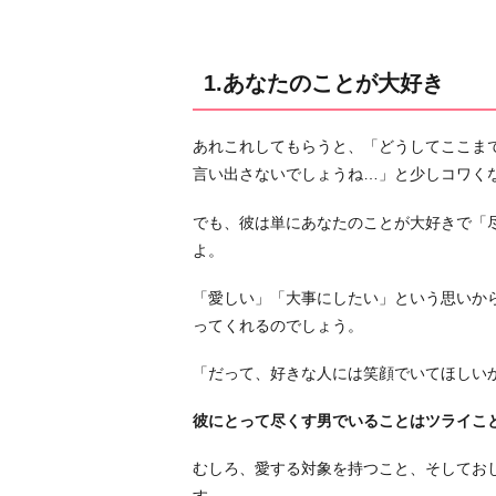
2.
彼
に
1.あなたのことが大好き
と
っ
あれこれしてもらうと、「どうしてここま
て
言い出さないでしょうね…」と少しコワく
は
通
でも、彼は単にあなたのことが大好きで「
常
よ。
運
転
「愛しい」「大事にしたい」という思いか
ってくれるのでしょう。
3.
男
「だって、好きな人には笑顔でいてほしい
ら
し
彼にとって尽くす男でいることはツライこ
さ
だ
むしろ、愛する対象を持つこと、そしてお
と