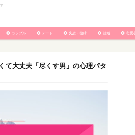
ア
カップル
デート
失恋・復縁
結婚
恋愛
くて大丈夫「尽くす男」の心理パタ