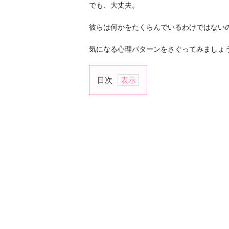
でも、大丈夫。
彼らは何かをたくらんでいるわけではない
気になる心理パターンをさぐってみましょ
目次
1.
あ
な
た
の
こ
と
が
大
好
き