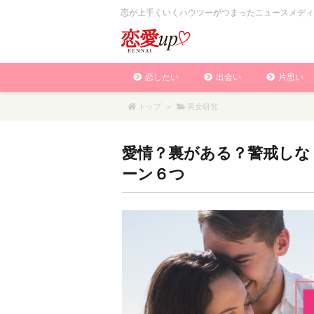
恋が上手くいくハウツーがつまったニュースメディ
恋したい
出会い
片思い
トップ
>
男女研究
愛情？裏がある？警戒しな
ーン６つ