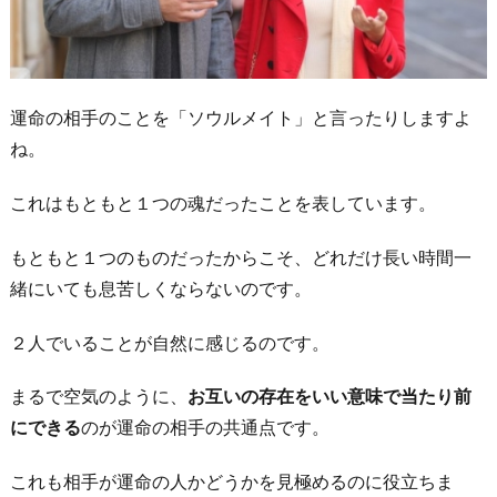
る
姿
が
運命の相手のことを「ソウルメイト」と言ったりしますよ
リ
ね。
ア
ル
これはもともと１つの魂だったことを表しています。
に
想
もともと１つのものだったからこそ、どれだけ長い時間一
像
緒にいても息苦しくならないのです。
で
き
２人でいることが自然に感じるのです。
る
まるで空気のように、
お互いの存在をいい意味で当たり前
6.
にできる
のが運命の相手の共通点です。
他
の
これも相手が運命の人かどうかを見極めるのに役立ちま
人