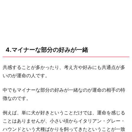
の
恋
と
は
違
う
4.マイナーな部分の好みが一緒
と
感
じ
共感することが多かったり、考え方や好みにも共通点が多
る
いのが運命の人です。
8.
中でもマイナーな部分の好みが一緒なのが運命の相手の特
考
徴なのです。
え
て
例えば、単に犬が好きということだけでは、運命を感じる
い
ことはありませんが、小さい頃からイタリアン・グレー・
る
ハウンドという犬種ばかりを飼ってきたということが一致