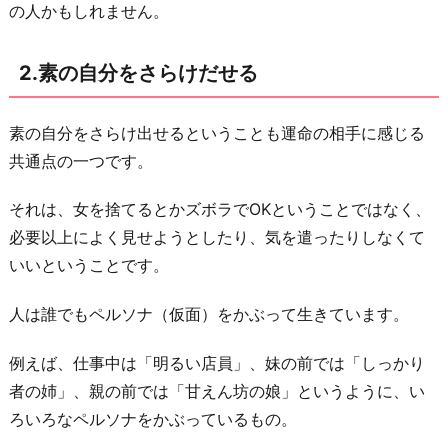
の人かもしれません。
い
て
2.素の自分をさらけだせる
も
息
苦
素の自分をさらけ出せるということも運命の相手に感じる
し
共通点の一つです。
く
それは、女を捨てるとかズボラでOKということではなく、
な
必要以上によく見せようとしたり、気を遣ったりしなくて
ら
いいということです。
な
い
人は誰でもペルソナ（仮面）をかぶって生きています。
4.
マ
例えば、仕事中は「明るい店員」、妹の前では「しっかり
イ
者の姉」、親の前では「甘えん坊の娘」というように、い
ナ
ろいろなペルソナをかぶっているもの。
ー