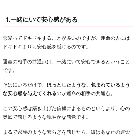
分
を
1.一緒にいて安心感がある
さ
ら
け
恋愛ってドキドキすることが多いのですが、運命の人には
だ
ドキドキよりも安心感を感じるのです。
せ
運命の相手の共通点は、一緒にいて安心できるということ
る
です。
3.
長
そばにいるだけで、
ほっとしたような、包まれているよう
い
な安心感を与えてくれる
のが運命の相手の共通点。
時
間
この安心感は築き上げた信頼によるものというより、心の
一
奥底で感じるような穏やかな感覚です。
緒
まるで家族のような安らぎを感じたら、彼はあなたの運命
に