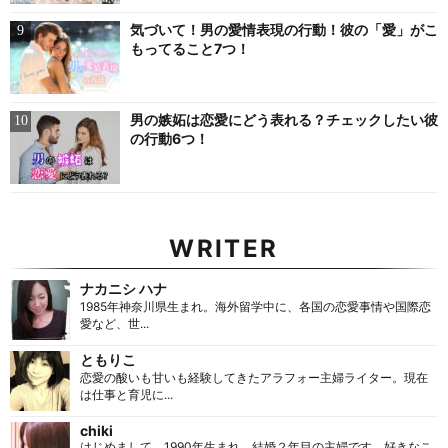
気づいて！男の愛情表現の行動！彼の「愛」がこ
もってること7つ！
男の嫉妬は恋愛にどう表れる？チェックしたい彼
の行動6つ！
WRITER
ナカニシ ハナ
1985年神奈川県生まれ。海外留学中に、各国の恋愛事情や国際恋
愛など、世...
ともりこ
恋愛の酸いも甘いも経験してきたアラフォー主婦ライター。現在
は仕事と育児に...
chiki
はじめまして。1990年生まれ。結婚２年目の主婦です。好きなこ