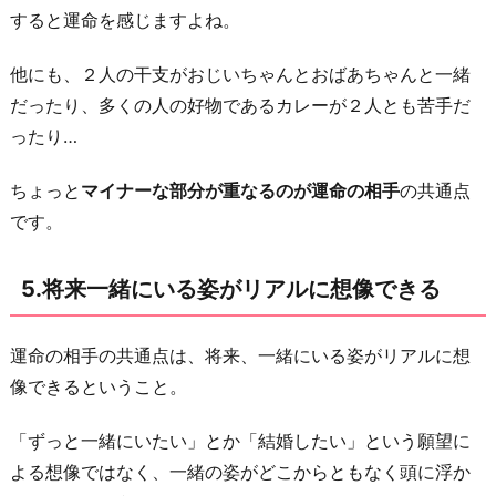
こ
すると運命を感じますよね。
と
が
他にも、２人の干支がおじいちゃんとおばあちゃんと一緒
シ
だったり、多くの人の好物であるカレーが２人とも苦手だ
ン
ったり…
ク
ちょっと
マイナーな部分が重なるのが運命の相手
の共通点
ロ
です。
す
る
こ
5.将来一緒にいる姿がリアルに想像できる
と
が
運命の相手の共通点は、将来、一緒にいる姿がリアルに想
多
像できるということ。
い
「ずっと一緒にいたい」とか「結婚したい」という願望に
お
よる想像ではなく、一緒の姿がどこからともなく頭に浮か
わ