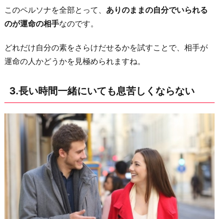
な
このペルソナを全部とって、
ありのままの自分でいられる
部
のが運命の相手
なのです。
分
どれだけ自分の素をさらけだせるかを試すことで、相手が
の
運命の人かどうかを見極められますね。
好
み
3.長い時間一緒にいても息苦しくならない
が
一
緒
5.
将
来
一
緒
に
い