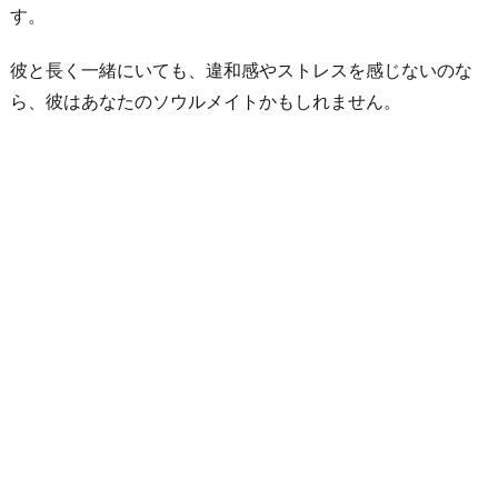
す。
は
全
彼と長く一緒にいても、違和感やストレスを感じないのな
て
ら、彼はあなたのソウルメイトかもしれません。
恋
愛
対
象
外
に
な
る
7.
い
つ
も