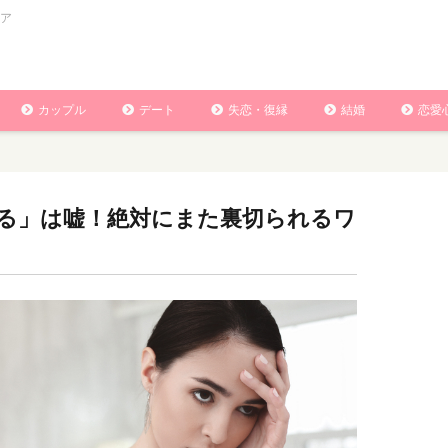
ア
カップル
デート
失恋・復縁
結婚
恋愛
る」は嘘！絶対にまた裏切られるワ