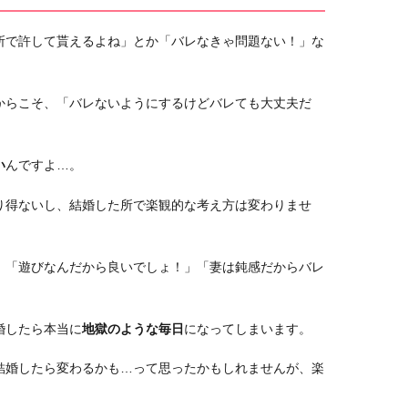
所で許して貰えるよね」とか「バレなきゃ問題ない！」な
からこそ、「バレないようにするけどバレても大丈夫だ
い
んですよ…。
り得ないし、結婚した所で楽観的な考え方は変わりませ
」「遊びなんだから良いでしょ！」「妻は鈍感だからバレ
婚したら本当に
地獄のような毎日
になってしまいます。
結婚したら変わるかも…って思ったかもしれませんが、楽
。