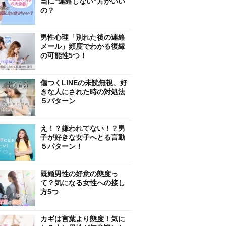
当に”連絡しない”方がいい
の？
男性心理「別れた後の連絡
メール」頻度でわかる復縁
の可能性5つ！
傷つくLINEの未読無視、好
きな人にされた時の対処法
５パターン
え！？嫌われてない！？男
子が好きな女子へとる言動
５パターン！
既婚男性の好意の態度っ
て？気になる女性への接し
方5つ
カギは言葉より態度！気に