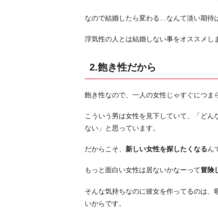
な
い
なので結婚したら変わる…なんて淡い期待
か
ら
浮気性の人とは結婚しない事をオススメし
4.
「浮
2.飽き性だから
気」
に
飽き性なので、一人の女性じゃすぐにつま
対
し
こういう男は女性を見下していて、「どん
て
ない」と思っています。
楽
だからこそ、
新しい女性を探したくなる
ん
観
的
もっと面白い女性は居ないかなーって
冒険
す
ぎ
そんな気持ちなのに彼女を作ってるのは、
る
いからです。
か