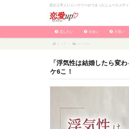
恋が上手くいくハウツーがつまったニュースメディ
恋したい
出会い
片思い
トップ
>
カップル
「浮気性は結婚したら変わ
ケ6こ！