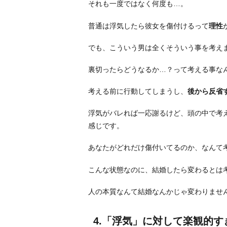
それも一度ではなく何度も…。
れ
る
普通は浮気したら彼女を傷付けるって
理性
側
でも、こういう男は全くそういう事を考え
が
悪
裏切ったらどうなるか…？って考える事な
い
と
考える前に行動してしまうし、
後から反省
思
っ
浮気がバレれば一応謝るけど、頭の中で考
て
感じです。
る
あなたがどれだけ傷付いてるのか、なんて
か
ら
こんな状態なのに、結婚したら変わるとは
お
わ
人の本質なんて結婚なんかじゃ変わりませ
り
に
4.「浮気」に対して楽観的す