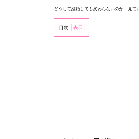
どうして結婚しても変わらないのか…見て
目次
1.
た
く
さ
ん
の
愛
が
欲
し
い
か
ら
2.