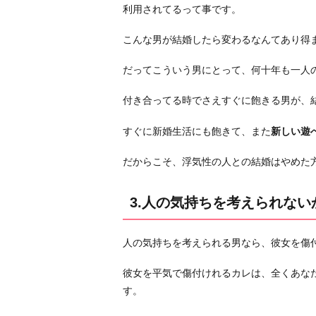
ら
利用されてるって事です。
5.
こんな男が結婚したら変わるなんてあり得
モ
テ
だってこういう男にとって、何十年も一人
て
る
付き合ってる時でさえすぐに飽きる男が、
自
すぐに新婚生活にも飽きて、また
新しい遊
分
が
だからこそ、浮気性の人との結婚はやめた
好
き
3.人の気持ちを考えられない
だ
か
ら
人の気持ちを考えられる男なら、彼女を傷
6.
彼女を平気で傷付けれるカレは、全くあな
浮
す。
気
さ