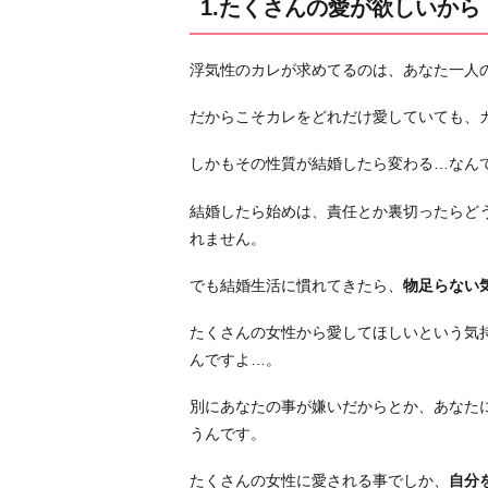
1.たくさんの愛が欲しいから
飽
き
浮気性のカレが求めてるのは、あなた一人
性
だ
だからこそカレをどれだけ愛していても、
か
ら
しかもその性質が結婚したら変わる…なん
3.
結婚したら始めは、責任とか裏切ったらど
人
れません。
の
気
でも結婚生活に慣れてきたら、
物足らない
持
ち
たくさんの女性から愛してほしいという気
を
んですよ…。
考
別にあなたの事が嫌いだからとか、あなた
え
うんです。
ら
れ
たくさんの女性に愛される事でしか、
自分