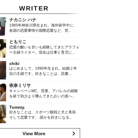
WRITER
ナカニシ ハナ
1985年神奈川県生まれ。海外留学中に、
各国の恋愛事情や国際恋愛など、世...
ともりこ
恋愛の酸いも甘いも経験してきたアラフォ
ー主婦ライター。現在は仕事と育児に...
chiki
はじめまして。1990年生まれ。結婚２年
目の主婦です。好きなことは、読書...
依奈ミリサ
キャンペーンMC、営業、アパレルの経験
を経て幼少より嗜んできた占いの道へ...
Tommy.
好きなことは、スポーツ観戦と犬と美容、
そして恋愛です。 誰かを好きになる...
View More