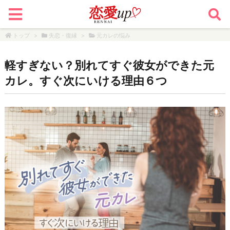
トップ
>
失恋・復縁
>
元カレの悩み
軽すぎない？別れてすぐ彼女ができた元
カレ。すぐ次にいける理由６つ