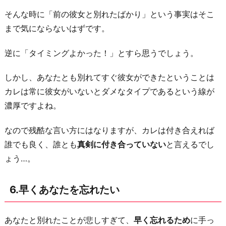
そんな時に「前の彼女と別れたばかり」という事実はそこ
まで気にならないはずです。
逆に「タイミングよかった！」とすら思うでしょう。
しかし、あなたとも別れてすぐ彼女ができたということは
カレは常に彼女がいないとダメなタイプであるという線が
濃厚ですよね。
なので残酷な言い方にはなりますが、カレは付き合えれば
誰でも良く、誰とも
真剣に付き合っていない
と言えるでし
ょう…。
6.早くあなたを忘れたい
あなたと別れたことが悲しすぎて、
早く忘れるため
に手っ