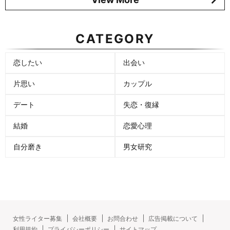
CATEGORY
恋したい
出会い
片思い
カップル
デート
失恋・復縁
結婚
恋愛心理
自分磨き
男女研究
女性ライター募集
会社概要
お問合わせ
広告掲載について
利用規約
プライバシーポリシー
サイトマップ