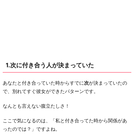
っ
て
い
た
2.
別
れ
1.次に付き合う人が決まっていた
た
こ
と
あなたと付き合っていた時からすでに
次
が決まっていたの
を
で、別れてすぐ彼女ができたパターンです。
嗅
なんとも言えない腹立たしさ！
ぎ
つ
ここで気になるのは、「私と付き合ってた時から関係があ
け
ったのでは？」ですよね。
た