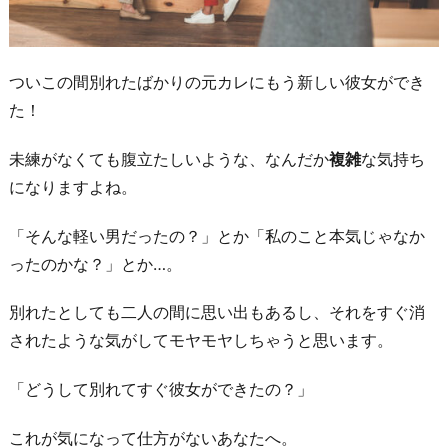
ついこの間別れたばかりの元カレにもう新しい彼女ができ
た！
未練がなくても腹立たしいような、なんだか
複雑
な気持ち
になりますよね。
「そんな軽い男だったの？」とか「私のこと本気じゃなか
ったのかな？」とか…。
別れたとしても二人の間に思い出もあるし、それをすぐ消
されたような気がしてモヤモヤしちゃうと思います。
「どうして別れてすぐ彼女ができたの？」
これが気になって仕方がないあなたへ。