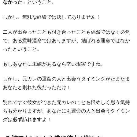
なかった
」ということ。
しかし、無駄な経験では決してありません！
二人が出会ったことも付き合ったことも偶然ではなく必然
で、ある意味運命ではありますが、結ばれる運命ではなか
ったということ。
もしあなたに未練があるなら辛い現実ですね。
しかし、元カレの運命の人と出会うタイミングがたまたま
あなたと別れた後だっただけ！
別れてすぐ彼女ができた元カレのことを恨めしく思う気持
ちも分かりますが、あなたにも運命の人と出会うタイミン
グは
必ず
訪れますよ！