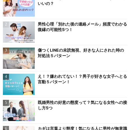
いいの？
男性心理「別れた後の連絡メール」頻度でわかる
復縁の可能性5つ！
傷つくLINEの未読無視、好きな人にされた時の
対処法５パターン
え！？嫌われてない！？男子が好きな女子へとる
言動５パターン！
既婚男性の好意の態度って？気になる女性への接
し方5つ
カギは言葉より態度！気になる人に男性が無意識