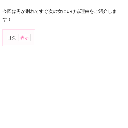
今回は男が別れてすぐ次の女にいける理由をご紹介しま
す！
目次
1.
次
に
付
き
合
う
人
が
決
ま