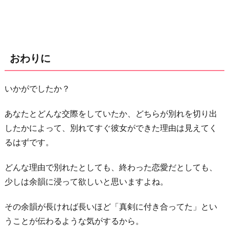
おわりに
いかがでしたか？
あなたとどんな交際をしていたか、どちらが別れを切り出
したかによって、別れてすぐ彼女ができた理由は見えてく
るはずです。
どんな理由で別れたとしても、終わった恋愛だとしても、
少しは余韻に浸って欲しいと思いますよね。
その余韻が長ければ長いほど「真剣に付き合ってた」とい
うことが伝わるような気がするから。