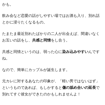
彼
かも。
女
が
飲み会など恋愛の話がしやすい場ではお酒も入り、別れ話
欲
とかに浸りたくなるもの。
し
たまたま最近別れたばかりの二人が出会えば、間違いなく
い
お互いの話をし、
共感と同情
をし合う。
6.
早
共感と同情というのは、弱った心に
染み込みやすい
んです
く
ね。
あ
な
なので、簡単にカップルが誕生します。
た
元カレに対するあなたの印象が、「軽い男ではないはず」
を
というものであれば、もしかすると
傷の舐め合いの延長
で
忘
別れてすぐ彼女ができたのかもしれませんよ！
れ
た