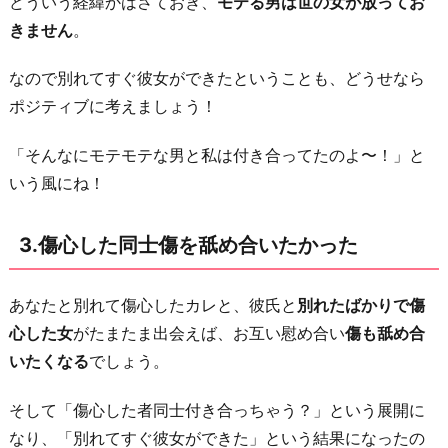
どういう経緯かはさておき、
モテる男は世の女が放ってお
会
きません
。
い
を
なので別れてすぐ彼女ができたということも、どうせなら
感
ポジティブに考えましょう！
じ
た
「そんなにモテモテな男と私は付き合ってたのよ〜！」と
5.
いう風にね！
誰
で
3.傷心した同士傷を舐め合いたかった
も
い
あなたと別れて傷心したカレと、彼氏と
別れたばかりで傷
い
心した女
がたまたま出会えば、お互い慰め合い
傷も舐め合
か
いたくなる
でしょう。
ら
常
そして「傷心した者同士付き合っちゃう？」という展開に
に
なり、「別れてすぐ彼女ができた」という結果になったの