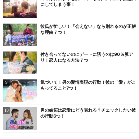
にしてしまう事！
彼氏が忙しい！「会えない」なら別れるのが正解
な理由７つ！
付き合ってないのにデートに誘うのは90％脈ア
リ！恋人になる方法７つ
気づいて！男の愛情表現の行動！彼の「愛」がこ
もってること7つ！
男の嫉妬は恋愛にどう表れる？チェックしたい彼
の行動6つ！