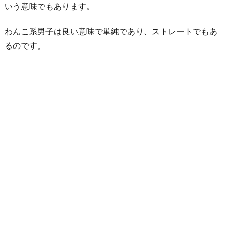
ぱ
いう意味でもあります。
り
で
わんこ系男子は良い意味で単純であり、ストレートでもあ
素
るのです。
直
じ
ゃ
な
い
子
2
-
3.
た
ま
に