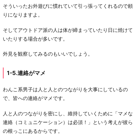
舞
そういったお外遊びに慣れていて引っ張ってくれるので頼
う
りになりますよ。
3
そしてアウトドア派の人は体が締まっていたり日に焼けて
-
いたりする場合が多いです。
2.
「あ
外見を観察してみるのもいいでしょう。
な
た
1-5.連絡がマメ
は
特
わんこ系男子は人と人とのつながりを大事にしているの
別
で、皆への連絡がマメです。
枠」
感
人と人のつながりを密にし、維持していくために「マメな
を
連絡（コミュニケーション）は必須！」という考えが彼ら
出
の根っこにあるからです。
す