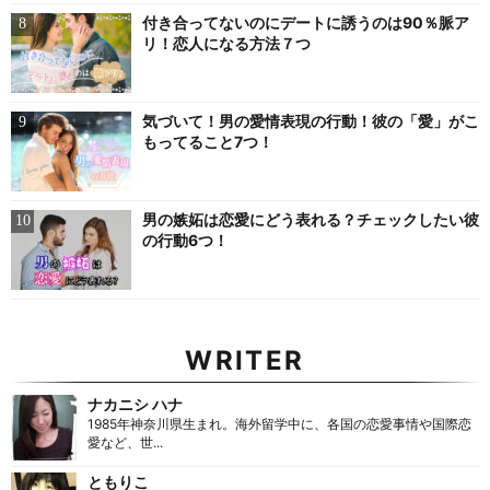
付き合ってないのにデートに誘うのは90％脈ア
リ！恋人になる方法７つ
気づいて！男の愛情表現の行動！彼の「愛」がこ
もってること7つ！
男の嫉妬は恋愛にどう表れる？チェックしたい彼
の行動6つ！
WRITER
ナカニシ ハナ
1985年神奈川県生まれ。海外留学中に、各国の恋愛事情や国際恋
愛など、世...
ともりこ