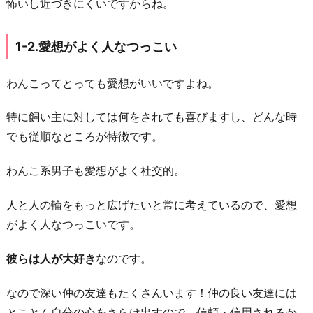
怖いし近づきにくいですからね。
素
直
1-2.愛想がよく人なつっこい
1
-
わんこってとっても愛想がいいですよね。
4.
ア
特に飼い主に対しては何をされても喜びますし、どんな時
ウ
でも従順なところが特徴です。
ト
ド
わんこ系男子も愛想がよく社交的。
ア
人と人の輪をもっと広げたいと常に考えているので、愛想
派
がよく人なつっこいです。
1
-
彼らは人が大好き
なのです。
5.
連
なので深い仲の友達もたくさんいます！仲の良い友達には
絡
とことん自分の心をさらけ出すので、信頼・信用されるか