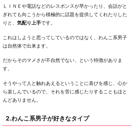
ＬＩＮＥや電話などのレスポンスが早かったり、会話がと
3
ぎれても向こうから積極的に話題を提供してくれたりした
-
りと、
気配り上手
です。
3.
た
これはしようと思ってしているのではなく、わんこ系男子
ま
は自然体で出来ます。
に
素
だからそのマメさが不自然でない、という特徴がありま
直
す。
に
な
そうやって人と触れあえるということに喜びを感じ、心か
る
ら楽しんでいるので、それを苦に感じたりすることもほと
んどありません。
4.
お
わ
2.わんこ系男子が好きなタイプ
り
に