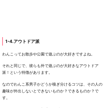
デ
レ
て
く
れ
る
1-4.アウトドア派
子
3.
わんこってお散歩や公園で遊ぶのが大好きですよね。
わ
ん
それと同じで、彼らも外で遊ぶのが大好きなアウトドア
こ
派！という特徴があります。
系
男
なのでわんこ系男子かどうか嗅ぎ分けるコツは、その人の
子
趣味が外出しないとできないものか？できるものか？で
を
す。
落