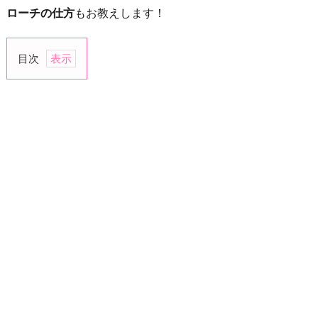
ローチの仕方
もお教えします！
目次
1.
わ
ん
こ
系
男
子
の
特
徴
1
-