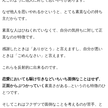
プ
なぜ他人を思いやれるかというと、とても素直な心の持ち
2
主だからです。
-
1.
素直な人はひねくれていなくて、自分の気持ちに対して正
控
直なのが特徴です。
え
め
感謝したときは「ありがとう」と言えますし、自分が悪い
な
ときは「ごめんなさい」と言えます。
子
これらを反射的に出来るのです。
2
-
恋愛においても駆け引きなどいちいち面倒なことはせず、
2.
正面からぶつかっていく
素直さがある…というのも特徴のひ
い
とつです。
じ
っ
そしてこれはフクザツで面倒なことを考えるのが苦手、と