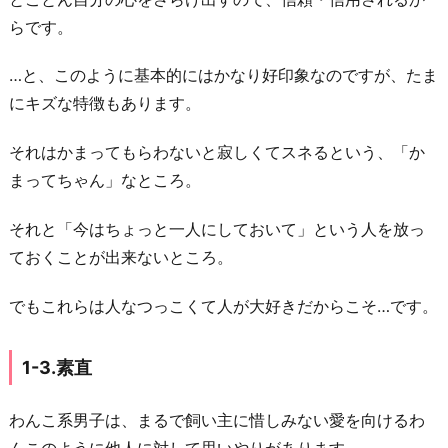
が
らです。
マ
メ
…と、このように基本的にはかなり好印象なのですが、たま
にキズな特徴もあります。
2.
わ
それはかまってもらわないと寂しくてスネるという、「か
ん
まってちゃん」なところ。
こ
系
それと「今はちょっと一人にしておいて」という人を放っ
男
ておくことが出来ないところ。
子
が
でもこれらは人なつっこくて人が大好きだからこそ…です。
好
き
1-3.素直
な
タ
わんこ系男子は、まるで飼い主に惜しみない愛を向けるわ
イ
んこのように他人に対して思いやりがあります。