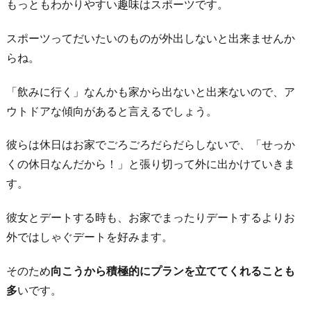
もっともわかりやすい趣味はスポーツです。
と
す
スポーツってだいたいのものが外出しないと出来ませんか
方
らね。
法
3
「飲みに行く」なんかも家から出ないと出来ないので、ア
-
ウトドアな傾向があると言えるでしょう。
1.
彼らは休日はお家でごろごろだらだらしないで、「せっか
基
くの休日なんだから！」と張り切って外に出かけていきま
本
す。
は
ク
彼女とデートする時も、お家でまったりデートするよりお
ー
外ではしゃぐデートを好みます。
ル
に
そのため
向こうから積極的にプランを立ててくれることも
振
多
いです。
る