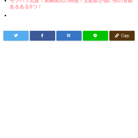
モラハラ気質？束縛彼氏の特徴！支配欲が強い男の言動
あるある5つ！
B!
Copy