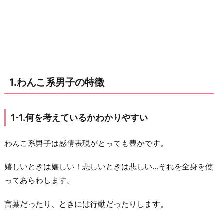
1.
何
を
考
え
て
1.わんこ系男子の特徴
い
る
か
1-1.何を考えているかわかりやすい
わ
か
わんこ系男子は感情表現がとっても豊かです。
り
や
嬉しいときは嬉しい！悲しいときは悲しい…それを全身を使
す
ってあらわします。
い
言葉だったり、ときには行動だったりします。
1