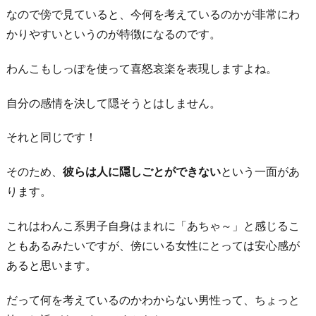
-
なので傍で見ていると、今何を考えているのかが非常にわ
2.
かりやすいというのが特徴になるのです。
愛
想
わんこもしっぽを使って喜怒哀楽を表現しますよね。
が
自分の感情を決して隠そうとはしません。
よ
く
それと同じです！
人
な
そのため、
彼らは人に隠しごとができない
という一面があ
つ
ります。
っ
こ
これはわんこ系男子自身はまれに「あちゃ～」と感じるこ
い
ともあるみたいですが、傍にいる女性にとっては安心感が
1
あると思います。
-
だって何を考えているのかわからない男性って、ちょっと
3.