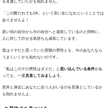
を
を見逃していたかも知れません。
す
「この際だれでもOK」という安い女になれということでは
る
ありませんよ！
6.
自
若い頃の自分から今の自分へと成長しているのと同時に、
分
人に対して許せる気持ちも成長しています。
に
似
昔はイヤだと思っていた部類の男性とも、今のあなたなら
合
うまくいくかも知れないのです。
っ
「私はこのテの男性はダメだ」と
思い込んでいる条件
があ
た
っても、一度
見直してみましょう
。
フ
ァ
意外と身近にあなたに合う人がいるのを見落としているか
ッ
も知れませんよ。
シ
ョ