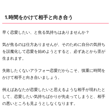
口
を
1.時間をかけて相手と向き合う
広
げ
て
早く恋愛したい、と焦る気持ちはありませんか？
み
気が焦るのは仕方ありませんが、そのために自分の気持ち
る
を誤魔化して恋愛を始めようとすると、必ずあとから歪が
3.
生まれます。
妥
協
失敗したくないアラフォー恋愛だからこそ、慎重に時間を
点
かけて相手と向き合いましょう。
を
見
例えばあなたが恋愛したいと思えるような相手が現れたと
つ
して、恋愛したい気持ちばかりが先走ってしまうと、相手
け
の悪いところも見ようとしなくなります。
る