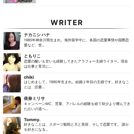
WRITER
ナカニシ ハナ
1985年神奈川県生まれ。海外留学中に、各国の恋愛事情や国際恋
愛など、世...
ともりこ
恋愛の酸いも甘いも経験してきたアラフォー主婦ライター。現在
は仕事と育児に...
chiki
はじめまして。1990年生まれ。結婚２年目の主婦です。好きなこ
とは、読書...
依奈ミリサ
キャンペーンMC、営業、アパレルの経験を経て幼少より嗜んでき
た占いの道へ...
Tommy.
好きなことは、スポーツ観戦と犬と美容、そして恋愛です。 誰か
を好きになる...