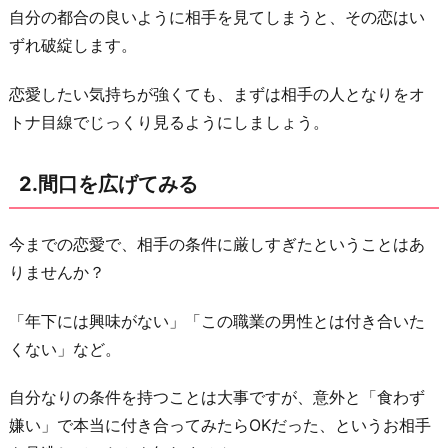
自分の都合の良いように相手を見てしまうと、その恋はい
4.
ずれ破綻します。
素
直
恋愛したい気持ちが強くても、まずは相手の人となりをオ
に
トナ目線でじっくり見るようにしましょう。
な
る
2.間口を広げてみる
5.
落
今までの恋愛で、相手の条件に厳しすぎたということはあ
ち
りませんか？
着
い
「年下には興味がない」「この職業の男性とは付き合いた
た
くない」など。
話
し
自分なりの条件を持つことは大事ですが、意外と「食わず
方
嫌い」で本当に付き合ってみたらOKだった、というお相手