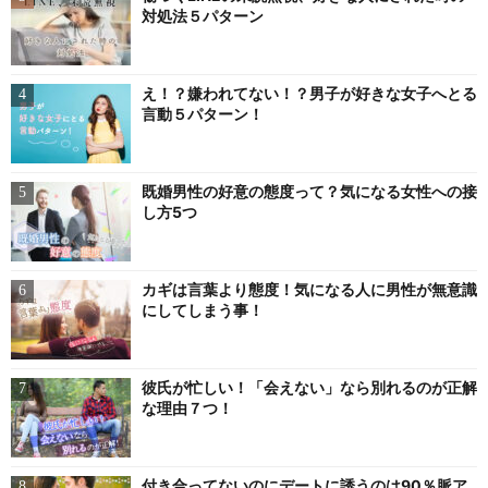
対処法５パターン
え！？嫌われてない！？男子が好きな女子へとる
言動５パターン！
既婚男性の好意の態度って？気になる女性への接
し方5つ
カギは言葉より態度！気になる人に男性が無意識
にしてしまう事！
彼氏が忙しい！「会えない」なら別れるのが正解
な理由７つ！
付き合ってないのにデートに誘うのは90％脈ア