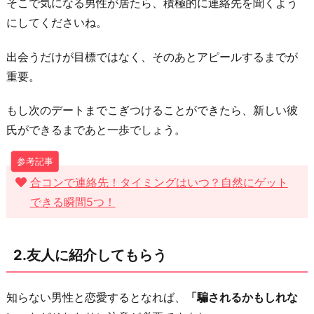
そこで気になる男性が居たら、積極的に連絡先を聞くよう
ん
にしてくださいね。
で
誘
出会うだけが目標ではなく、そのあとアピールするまでが
い
重要。
に
参
もし次のデートまでこぎつけることができたら、新しい彼
加
氏ができるまであと一歩でしょう。
す
る
合コンで連絡先！タイミングはいつ？自然にゲット
5.
できる瞬間5つ！
人
が
集
2.友人に紹介してもらう
ま
る
知らない男性と恋愛するとなれば、
「騙されるかもしれな
場