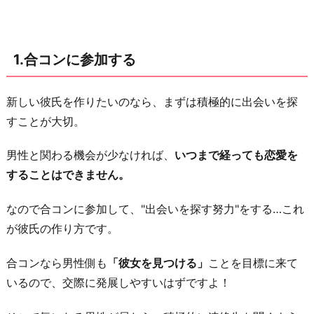
し
て
も
1.合コンに参加する
ら
う
新しい彼氏を作りたいのなら、まずは積極的に出会いを探
3.
すことが大切。
習
い
男性と関わる機会が少なければ、
いつまで経っても恋愛を
事
することはできません。
を
は
なので合コンに参加して、"出会いを探す努力"をする…これ
じ
が彼氏の作り方です。
め
る
合コンなら男性側も
「彼女を見つける」
ことを目標に来て
いるので、交際に発展しやすいはずですよ！
4.
勧