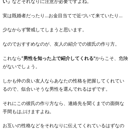
い」
などそれなりに注意が必要ですよね。
所
へ
実は既婚者だったり…お金目当てで近づいて来ていたり…
行
く
少なからず警戒してしまうと思います。
6.
なのでおすすめなのが、友人の紹介での彼氏の作り方。
ネ
ッ
これなら
“男性を知った上で紹介してくれる"
からこそ、危険
ト
がないでしょう。
を
利
しかも仲の良い友人ならあなたの性格を把握してくれてい
用
るので、似合いそうな男性を選んでれるはずです。
す
それにこの彼氏の作り方なら、連絡先を聞くまでの面倒な
る
手間もはぶけますよね。
お
わ
お互いの性格などをそれなりに伝えてくれているはずなの
り