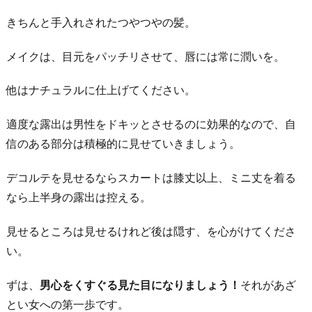
に
きちんと手入れされたつやつやの髪。
す
る
メイクは、目元をパッチリさせて、唇には常に潤いを。
3.
特
他はナチュラルに仕上げてください。
別
感
適度な露出は男性をドキッとさせるのに効果的なので、自
を
信のある部分は積極的に見せていきましょう。
出
デコルテを見せるならスカートは膝丈以上、ミニ丈を着る
す
なら上半身の露出は控える。
4.
自
見せるところは見せるけれど後は隠す、を心がけてくださ
ら
い。
距
離
ずは、
男心をくすぐる見た目になりましょう！
それがあざ
を
とい女への第一歩です。