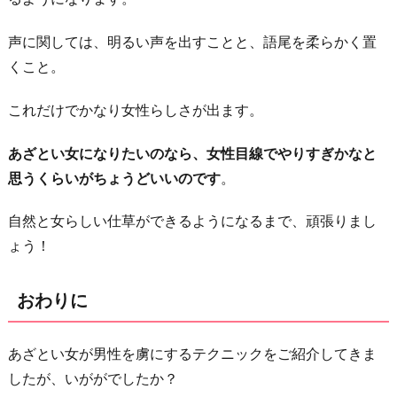
声に関しては、明るい声を出すことと、語尾を柔らかく置
くこと。
これだけでかなり女性らしさが出ます。
あざとい女になりたいのなら、女性目線でやりすぎかなと
思うくらいがちょうどいいのです
。
自然と女らしい仕草ができるようになるまで、頑張りまし
ょう！
おわりに
あざとい女が男性を虜にするテクニックをご紹介してきま
したが、いががでしたか？