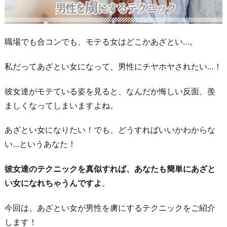
職場でも合コンでも、モテる女はどこかあざとい…。
私だってあざとい女になって、男性にチヤホヤされたい…！
彼女達がモテている姿を見ると、なんだか悔しい反面、羨
ましくなってしまいますよね。
あざとい女になりたい！でも、どうすればいいかわからな
い…というあなた！
彼女達のテクニックを真似すれば、あなたも簡単にあざと
い女になれちゃうんですよ
。
今回は、あざとい女が男性を虜にするテクニックをご紹介
します！