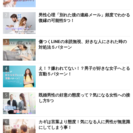
男性心理「別れた後の連絡メール」頻度でわかる
復縁の可能性5つ！
傷つくLINEの未読無視、好きな人にされた時の
対処法５パターン
え！？嫌われてない！？男子が好きな女子へとる
言動５パターン！
既婚男性の好意の態度って？気になる女性への接
し方5つ
カギは言葉より態度！気になる人に男性が無意識
にしてしまう事！