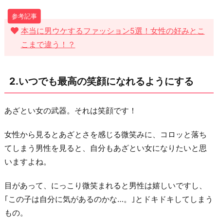
詰
め
本当に男ウケするファッション5選！女性の好みとこ
て
こまで違う！？
軽
い
ボ
2.いつでも最高の笑顔になれるようにする
デ
ィ
あざとい女の武器。それは笑顔です！
ー
タ
女性から見るとあざとさを感じる微笑みに、コロッと落ち
ッ
てしまう男性を見ると、自分もあざとい女になりたいと思
チ
いますよね。
を
す
目があって、にっこり微笑まれると男性は嬉しいですし、
る
｢この子は自分に気があるのかな…。｣とドキドキしてしまう
5.
もの。