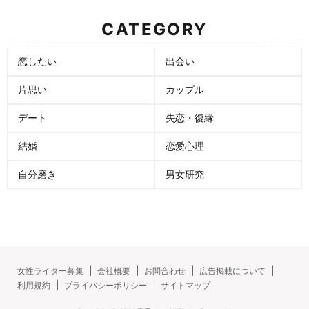
CATEGORY
恋したい
出会い
片思い
カップル
デート
失恋・復縁
結婚
恋愛心理
自分磨き
男女研究
女性ライター募集
会社概要
お問合わせ
広告掲載について
利用規約
プライバシーポリシー
サイトマップ