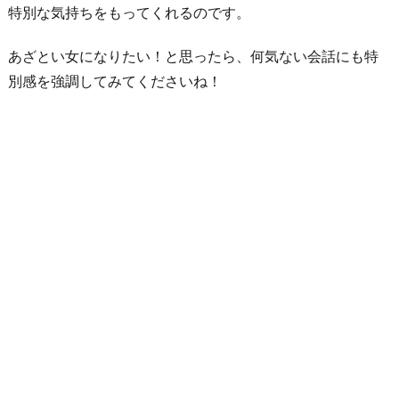
特別な気持ちをもってくれるのです。
あざとい女になりたい！と思ったら、何気ない会話にも特
別感を強調してみてくださいね！