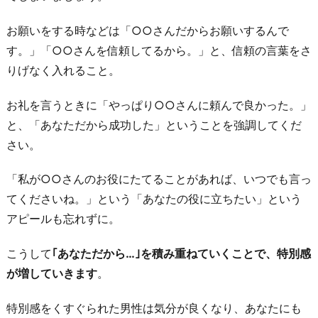
お願いをする時などは「○○さんだからお願いするんで
す。」「○○さんを信頼してるから。」と、信頼の言葉をさ
りげなく入れること。
お礼を言うときに「やっぱり○○さんに頼んで良かった。」
と、「あなただから成功した」ということを強調してくだ
さい。
「私が○○さんのお役にたてることがあれば、いつでも言っ
てくださいね。」という「あなたの役に立ちたい」という
アピールも忘れずに。
こうして
｢あなただから…｣を積み重ねていくことで、特別感
が増していきます
。
特別感をくすぐられた男性は気分が良くなり、あなたにも