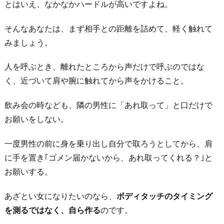
とはいえ、なかなかハードルが高いですよね。
そんなあなたは、まず相手との距離を詰めて、軽く触れて
みましょう。
人を呼ぶとき、離れたところから声だけで呼ぶのではな
く、近づいて肩や腕に触れてから声をかけること。
飲み会の時なども、隣の男性に「あれ取って」と口だけで
お願いをしない。
一度男性の前に身を乗り出し自分で取ろうとしてから、肩
に手を置き｢ゴメン届かないから、あれ取ってくれる？｣と
お願いする。
あざとい女になりたいのなら、
ボディタッチのタイミング
を測るではなく、自ら作る
のです。