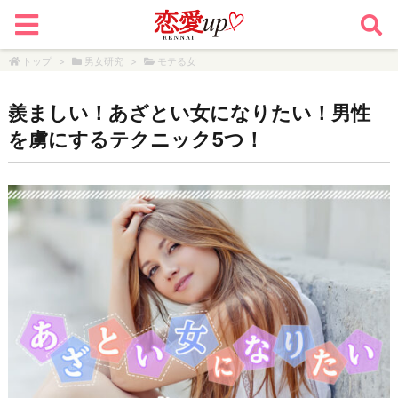
トップ
>
男女研究
>
モテる女
羨ましい！あざとい女になりたい！男性
を虜にするテクニック5つ！