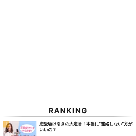
RANKING
恋愛駆け引きの大定番！本当に”連絡しない”方が
いいの？