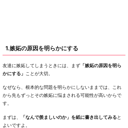
2.
自
分
の
良
1.嫉妬の原因を明らかにする
い
と
こ
友達に嫉妬してしまうときには、まず
「嫉妬の原因を明ら
ろ
かにする」
ことが大切。
を
なぜなら、根本的な問題を明らかにしないままでは、これ
書
から先もずっとその嫉妬に悩まされる可能性が高いからで
き
す。
出
す
まずは、
「なんで羨ましいのか」を紙に書き出してみる
と
3.
よいですよ。