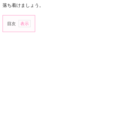
落ち着けましょう。
目次
1.
嫉
妬
の
原
因
を
明
ら
か
に
す
る