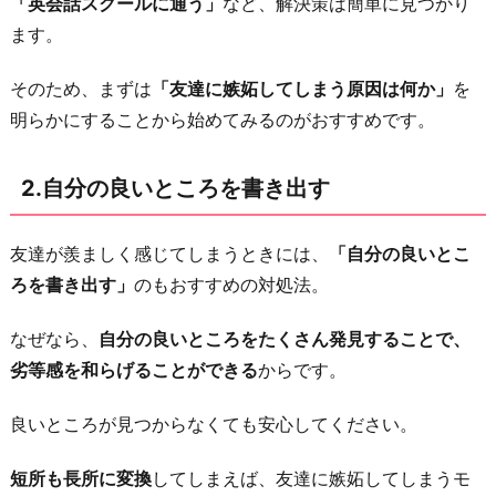
「英会話スクールに通う」
など、解決策は簡単に見つかり
を
ます。
し
て
そのため、まずは
「友達に嫉妬してしまう原因は何か」
を
出
明らかにすることから始めてみるのがおすすめです。
か
け
2.自分の良いところを書き出す
る
5.
友達が羨ましく感じてしまうときには、
「自分の良いとこ
友
ろを書き出す」
のもおすすめの対処法。
達
へ
なぜなら、
自分の良いところをたくさん発見することで、
の
劣等感を和らげることができる
からです。
イ
ラ
良いところが見つからなくても安心してください。
イ
短所も長所に変換
してしまえば、友達に嫉妬してしまうモ
ラ