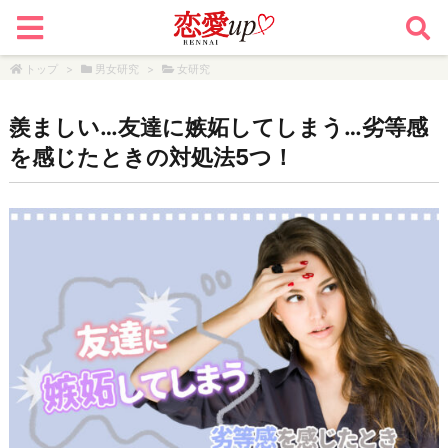
トップ
>
男女研究
>
女研究
羨ましい…友達に嫉妬してしまう…劣等感
を感じたときの対処法5つ！