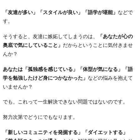
自
分
「友達が多い」「スタイルが良い」「語学が堪能」
などで
を
す。
甘
そうすると、友達に嫉妬してしまうのは、
「あなたが心の
や
奥底で気にしていること」
だからということに気付きませ
か
んか？
す
4.
あなたは「孤独感を感じている」「体型が気になる」「語
思
学を勉強したけど身につかなかった」
などの悩みを抱えて
い
いませんか？
切
り
でも、これって一生解決できない問題ではないのです。
お
努力次第でどうにでもなります。
し
ゃ
「新しいコミュニティを発掘する」「ダイエットする」
れ