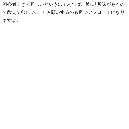
初心者すぎて難しいというのであれば、彼に｢興味があるの
立
で教えて欲しい。｣とお願いするのも良いアプローチになり
し
ますよ。
て
い
る
所
を
ア
ピ
ー
ル
す
る
8.
ロ
マ