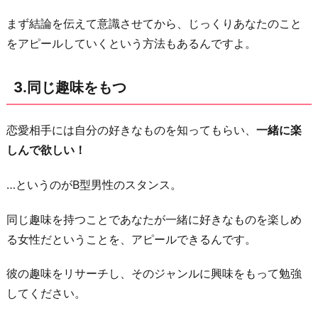
褒
まず結論を伝えて意識させてから、じっくりあなたのこと
め
をアピールしていくという方法もあるんですよ。
る
6.
3.同じ趣味をもつ
彼
の
恋愛相手には自分の好きなものを知ってもらい、
一緒に楽
こ
しんで欲しい！
だ
わ
…というのがB型男性のスタンス。
り
を
同じ趣味を持つことであなたが一緒に好きなものを楽しめ
認
る女性だということを、アピールできるんです。
め
る
彼の趣味をリサーチし、そのジャンルに興味をもって勉強
してください。
7.
自