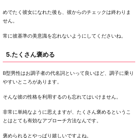
き
そ
めでたく彼女になれた後も、彼からのチェックは終わりま
う
せん。
な
常に彼基準の美意識を忘れないようにしてくださいね。
話
題
を
5.たくさん褒める
常
に
B型男性はお調子者の代名詞といって良いほど、調子に乗り
リ
やすいところがあります。
サ
ー
そんな彼の性格を利用するのも忘れてはいけません。
チ
非常に単純なように思えますが、たくさん褒めるというこ
す
とはとても有効なアプローチ方法なんです。
る
お
褒められるとやっぱり嬉しいですよね。