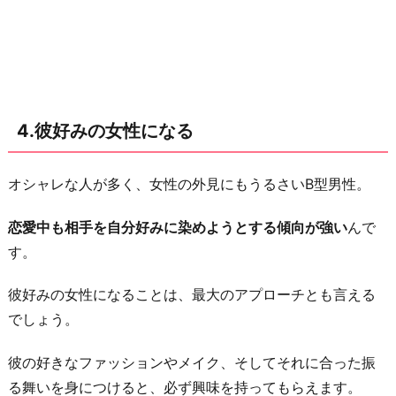
ン
チ
ス
ト
な
4.彼好みの女性になる
一
面
オシャレな人が多く、女性の外見にもうるさいB型男性。
を
見
恋愛中も相手を自分好みに染めようとする傾向が強い
んで
せ
す。
る
彼好みの女性になることは、最大のアプローチとも言える
9.
でしょう。
彼
の
彼の好きなファッションやメイク、そしてそれに合った振
好
る舞いを身につけると、必ず興味を持ってもらえます。