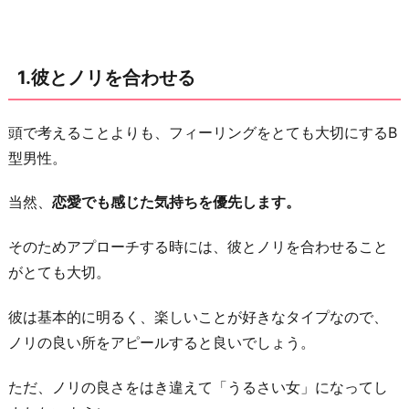
ト
に
気
1.彼とノリを合わせる
持
ち
を
頭で考えることよりも、フィーリングをとても大切にするB
伝
型男性。
え
当然、
恋愛でも感じた気持ちを優先します。
る
3.
そのためアプローチする時には、彼とノリを合わせること
同
がとても大切。
じ
趣
彼は基本的に明るく、楽しいことが好きなタイプなので、
味
ノリの良い所をアピールすると良いでしょう。
を
ただ、ノリの良さをはき違えて「うるさい女」になってし
も