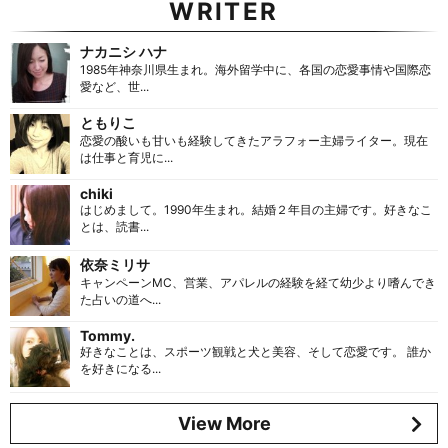
WRITER
ナカニシ ハナ
1985年神奈川県生まれ。海外留学中に、各国の恋愛事情や国際恋
愛など、世...
ともりこ
恋愛の酸いも甘いも経験してきたアラフォー主婦ライター。現在
は仕事と育児に...
chiki
はじめまして。1990年生まれ。結婚２年目の主婦です。好きなこ
とは、読書...
依奈ミリサ
キャンペーンMC、営業、アパレルの経験を経て幼少より嗜んでき
た占いの道へ...
Tommy.
好きなことは、スポーツ観戦と犬と美容、そして恋愛です。 誰か
を好きになる...
View More