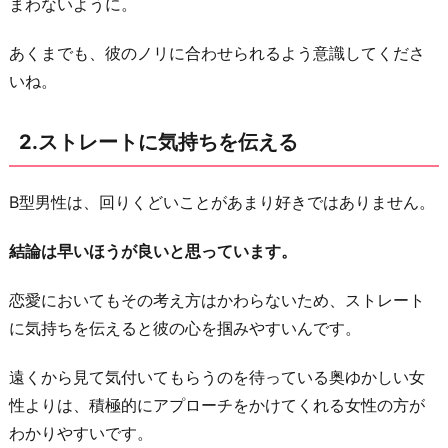
まわないように。
つ
4.
あくまでも、彼のノリに合わせられるよう意識してくださ
彼
いね。
好
み
2.ストレートに気持ちを伝える
の
女
B型男性は、回りくどいことがあまり好きではありません。
性
に
結論は早いほうが良いと思っています。
な
る
恋愛においてもその考え方はかわらないため、ストレート
5.
に気持ちを伝えると彼の心を掴みやすいんです。
た
遠くから見て気付いてもらうのを待っている奥ゆかしい女
く
性よりは、積極的にアプローチをかけてくれる女性の方が
さ
わかりやすいです。
ん