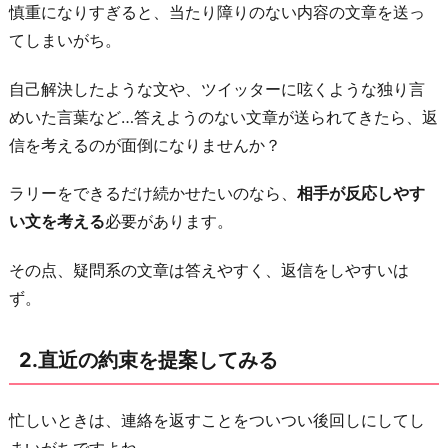
慎重になりすぎると、当たり障りのない内容の文章を送っ
通
てしまいがち。
の
知
自己解決したような文や、ツイッターに呟くような独り言
人
めいた言葉など…答えようのない文章が送られてきたら、返
に
信を考えるのが面倒になりませんか？
様
子
ラリーをできるだけ続かせたいのなら、
相手が反応しやす
を
い文を考える
必要があります。
聞
い
その点、疑問系の文章は答えやすく、返信をしやすいは
て
ず。
み
る
2.直近の約束を提案してみる
4.
S
忙しいときは、連絡を返すことをついつい後回しにしてし
N
まいがちですよね。