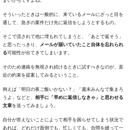
S
の
そういったときは一般的に、来ているメールにざっと目を
ア
通して、急ぎの案件だけ先に返信をしようとするもの。
カ
そこで流されて他に埋もれてしまうと、「あとで返そう」
ウ
と思ったっきり、
メールが届いていたこと自体を忘れられ
ン
る
可能性が出てきてしまいます。
ト
を
そのため連絡を無視され続けるときに試すべきなのが、直
チ
近の約束を提案してみるということ。
ェ
ッ
例えば「明日の夜ご飯いかない？」「週末みんなで集まろ
ク
うよ」などと、
相手に「早めに返信しなきゃ」と思わせる
す
文章
を送ってみましょう。
る
自分が答えないことによって相手を困らせてしまう状況で
5.
あれば、どれだけ面倒でも、忙しくても、合間を縫って一
正