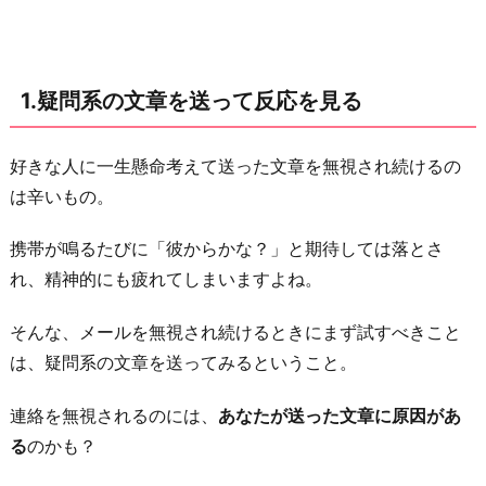
る
2.
直
1.疑問系の文章を送って反応を見る
近
の
約
好きな人に一生懸命考えて送った文章を無視され続けるの
束
は辛いもの。
を
携帯が鳴るたびに「彼からかな？」と期待しては落とさ
提
れ、精神的にも疲れてしまいますよね。
案
し
そんな、メールを無視され続けるときにまず試すべきこと
て
は、疑問系の文章を送ってみるということ。
み
る
連絡を無視されるのには、
あなたが送った文章に原因があ
3.
る
のかも？
共