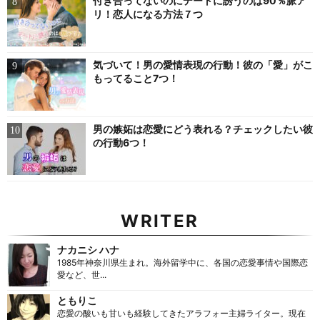
付き合ってないのにデートに誘うのは90％脈ア
リ！恋人になる方法７つ
気づいて！男の愛情表現の行動！彼の「愛」がこ
もってること7つ！
男の嫉妬は恋愛にどう表れる？チェックしたい彼
の行動6つ！
WRITER
ナカニシ ハナ
1985年神奈川県生まれ。海外留学中に、各国の恋愛事情や国際恋
愛など、世...
ともりこ
恋愛の酸いも甘いも経験してきたアラフォー主婦ライター。現在