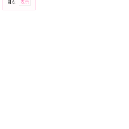
目次
1.
疑
問
系
の
文
章
を
送
っ
て
反
応
を
見