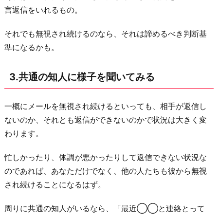
言返信をいれるもの。
直
な
それでも無視され続けるのなら、それは諦めるべき判断基
気
準になるかも。
持
ち
3.共通の知人に様子を聞いてみる
を
伝
一概にメールを無視され続けるといっても、相手が返信し
え
ないのか、それとも返信ができないのかで状況は大きく変
る
わります。
お
わ
忙しかったり、体調が悪かったりして返信できない状況な
り
のであれば、あなただけでなく、他の人たちも彼から無視
に
され続けることになるはず。
周りに共通の知人がいるなら、「最近◯◯と連絡とって